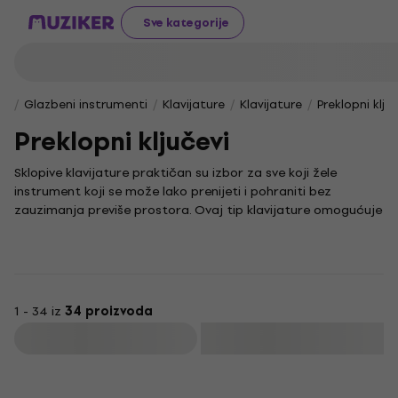
Sve kategorije
Glazbeni instrumenti
Klavijature
Klavijature
Preklopni klju
Preklopni ključevi
Sklopive klavijature praktičan su izbor za sve koji žele
instrument koji se može lako prenijeti i pohraniti bez
zauzimanja previše prostora. Ovaj tip klavijature omogućuje
ti uživanje u sviranju bilo gdje, bez obzira na to jesi li
početnik ili iskusni glazbenik u potrazi za fleksibilnošću.
Ove su klavijature dizajnirane za jednostavno korištenje i
često dolaze s brojnim funkcijama koje ti olakšavaju
glazbeno stvaralaštvo. Zahvaljujući svojoj prenosivosti,
1 - 34 iz
34 proizvoda
pružaju ti slobodu istraživanja različitih žanrova i stilova te
Filtrirati
su idealne za nastupe i vježbanje u pokretu.