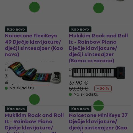
Kao novo
Kao novo
Noicetone FlexiKeys
Mukikim Rock and Roll
49 Dječje klavijature/
It - Rainbow Piano
dječji sintesajzer (Kao
Dječje klavijature/
novo)
dječji sintesajzer
(Samo otvarano)
Dječje klavijature/ dječji
sintesajzer
Dječje klavijature/ dječji
34,70 €
sintesajzer
44,45 €
37,90 €
- 22 %
59,30 €
Na skladištu
- 36 %
Na skladištu
Kao novo
Kao novo
Mukikim Rock and Roll
Noicetone MiniKeys 37
It - Rainbow Piano
Dječje klavijature/
Dječje klavijature/
dječji sintesajzer (Kao