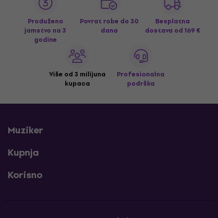
Produženo
Povrat robe do 30
Besplatna
jamstvo na 3
dana
dostava
od 169 €
godine
Više od 3 milijuna
Profesionalna
kupaca
podrška
Muziker
Kupnja
Korisno