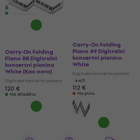
4,6
/5
4,6
/5
69,60 €
42,10 €
Na skladištu
Na skladištu
Carry-On Folding
Piano 49 Digitralni
Carry-On Folding
koncertni pianino
Piano 88 Digitralni
White
koncertni pianino
White (Kao novo)
Digitralni koncertni pianino
Digitralni koncertni pianino
4,4
/5
112 €
120 €
Na putu
Na skladištu