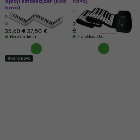
dječji sintesajzer (Kao
novo)
novo)
Dječje klavijature/ dječji
Dječje klavijature/ dječji
sintesajzer
sintesajzer
23,30 €
28,20 €
35,60 €
37,50 €
- 17 %
Na skladištu
Na skladištu
Skoro novo
Carry-On Folding
Mukikim Rock and Roll
Piano 88 Touch
It - STUDIO Piano
Digitralni koncertni
Dječje klavijature/
pianino White (Kao
dječji sintesajzer (Kao
novo)
novo)
Digitralni koncertni pianino
Dječje klavijature/ dječji
sintesajzer
172 €
174,24 €
61,40 €
Na skladištu
Na skladištu