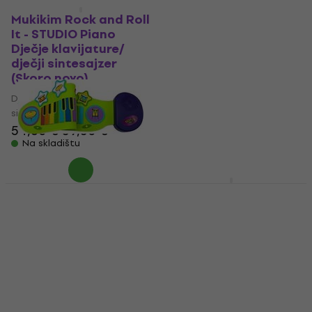
Noicetone FlexiKeys
Kao novo
49 SET Dječje
Mukikim Rock and Roll
klavijature/ dječji
It - STUDIO Piano
sintesajzer
Dječje klavijature/
dječji sintesajzer
Dječje klavijature/ dječji
(Skoro novo)
sintesajzer
Dječje klavijature/ dječji
4,9
/5
58,70 €
sintesajzer
Na skladištu
54,60 €
59,50 €
Na skladištu
Noicetone MiniKeys 37
SET Dječje klavijature/
Mukikim Rock and Roll
dječji sintesajzer
It - Jr Piano Drum Duo
Dječje klavijature/
Dječje klavijature/ dječji
dječji sintesajzer (Kao
sintesajzer
novo)
4,9
/5
37,60 €
Dječje klavijature/ dječji
Na skladištu
sintesajzer