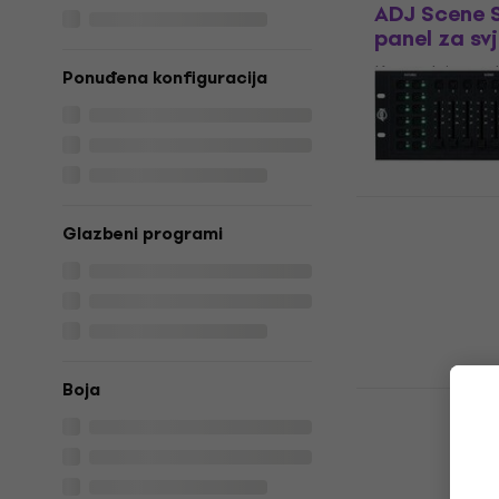
ADJ Scene S
panel za svj
Kontrolni panel
Ponuđena konfiguracija
145 €
150 €
Na skladištu
ADJ DMX Op
Glazbeni programi
Kontrolni pa
novo)
Kontrolni panel
121 €
127,71 
Na skladištu
Boja
Cameo CONT
panel za svj
Kontrolni panel
4,9
/5