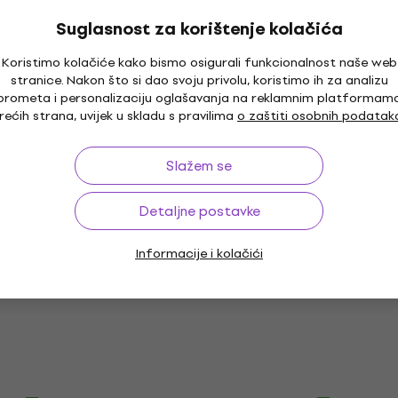
321 €
Na putu
Suglasnost za korištenje kolačića
Koristimo kolačiće kako bismo osigurali funkcionalnost naše web
stranice. Nakon što si dao svoju privolu, koristimo ih za analizu
X Operator 192
Eurolite DMX LED EASY
Novo
prometa i personalizaciju oglašavanja na reklamnim platformam
nel za svjetla
Operator Deluxe Kontrol
rećih strana, uvijek u skladu s pravilima
o zaštiti osobnih podatak
panel za svjetla
 za svjetla
Kontrolni panel za svjetla
Slažem se
5
/5
82,30 €
Detaljne postavke
Na zalihi kod dobavljača
Informacije i kolačići
X 192 MKIII
Light4Me DMX 192 F16
nel za svjetla
Kontrolni panel za svjetl
 za svjetla
Kontrolni panel za svjetla
75,50 €
dobavljača
Na zalihi kod dobavljača