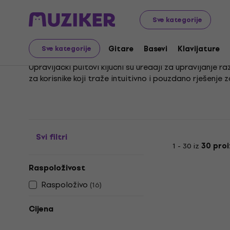
Glazbeni instrumenti
Rasvjeta
Kontroleri za rasvjetu
Sve kategorije
DMX Controllers
Gitare
Basevi
Klavijature
Sve kategorije
Upravljački pultovi ključni su uređaji za upravljanje 
za korisnike koji traže intuitivno i pouzdano rješenje z
Fokus je na čistoj funkcionalnosti ovih kontrolnih kon
vrhunskoj kvaliteti izvedbe, čineći ove pultove nezamje
Svi filtri
1 - 30 iz
30 pro
Raspoloživost
Raspoloživo
(
16
)
Cijena