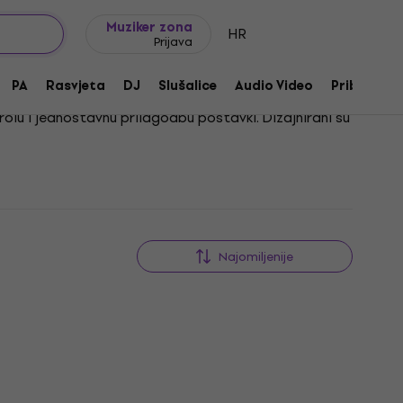
Ideje za poklon
FAQ
Muziker Blog
Muziker zona
HR
Prijava
PA
Rasvjeta
DJ
Slušalice
Audio Video
Pribor
rolu i jednostavnu prilagodbu postavki. Dizajnirani su
ednostavnost korištenja olakšava rad i doprinosi
Najomiljenije