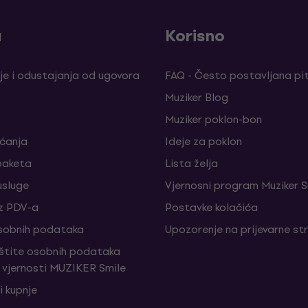
a
Korisno
je i odustajanja od ugovora
FAQ - Često postavljana pi
Muziker Blog
Muziker poklon-bon
aćanja
Ideje za poklon
paketa
Lista želja
sluge
Vjernosni program Muziker S
z PDV-a
Postavke kolačića
sobnih podataka
Upozorenje na prijevarne st
aštite osobnih podataka
vjernosti MUZIKER Smile
i kupnje