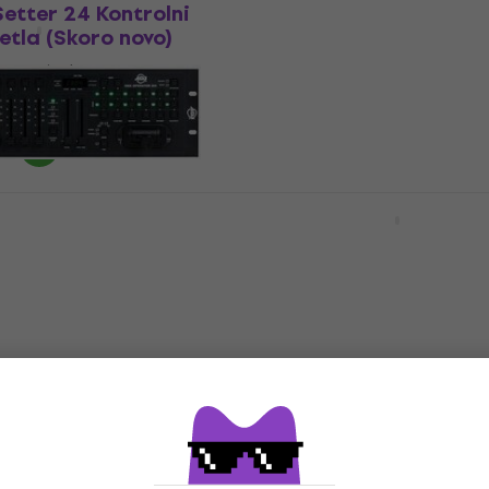
etter 24 Kontrolni
ADJ DMX Operator 1 Kon
etla (Skoro novo)
panel za svjetla (Kao no
 za svjetla
Kontrolni panel za svjetla
128 €
Na skladištu
LWS DMX384 Kontrolni p
za svjetla
erator 384
nel za svjetla (Kao
Kontrolni panel za svjetla
5
/5
84,20 €
 za svjetla
Na putu
€
ROL 6 Kontrolni
SoundSwitch Control O
etla
Kontrolni panel za svjetl
 za svjetla
Kontrolni panel za svjetla
5
/5