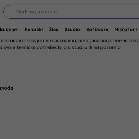
DMX Controllers
Bubnjevi
Puhački
Žice
Studio
Software
Mikrofoni
raznim audio i rasvjetnim sustavima, omogućujući preciznu kont
a svoje tehničke potrebe, bilo u studiju ili na pozornici.
zola, koje služe za laku organizaciju i usmjeravanje signala. J
njivim alatom u audio i scenskoj tehnici.
izvoda
Akcija