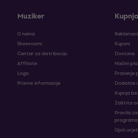
Muziker
Kupnj
O nama
Reklamaci
Showroomi
Kuponi
Centar za distribuciju
Dostava
Affiliate
Načini pl
Logo
Praćenje 
Pravne informacije
Dodatne u
Kupnja be
Zaštita o
Pravila z
programa 
Opći uvjet