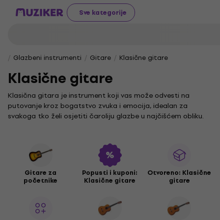
Sve kategorije
Glazbeni instrumenti
Gitare
Klasične gitare
Klasične gitare
Klasična gitara je instrument koji vas može odvesti na
putovanje kroz bogatstvo zvuka i emocija, idealan za
svakoga tko želi osjetiti čaroliju glazbe u najčišćem obliku.
U našoj ponudi pronaći ćete klasične gitare različitih veličina
i proizvođača, prilagođene kako početnicima tako i iskusnim
glazbenicima. Naš asortiman omogućuje vam da pronađete
savršen instrument za svoj stil i potrebe.
Gitare za
Popusti i kuponi:
Otvoreno: Klasične
Zvuk svake klasične gitare može se dodatno oplemeniti.
početnike
Klasične gitare
gitare
Istražite našu ponudu pribora poput kvalitetnih žica i torbi,
a za još više opcija svakako pogledajte i našu cjelokupnu
ponudu u kategoriji
klasične gitare
.
Ne zaboravite da je izbor pravih žica ključan za postizanje