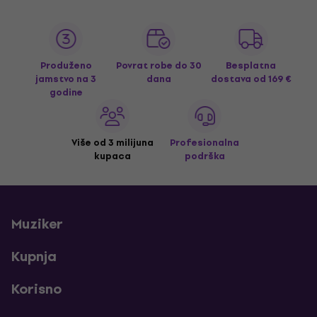
Produženo
Povrat robe do 30
Besplatna
jamstvo na 3
dana
dostava
od 169 €
godine
Više od 3 milijuna
Profesionalna
kupaca
podrška
Muziker
Kupnja
Korisno