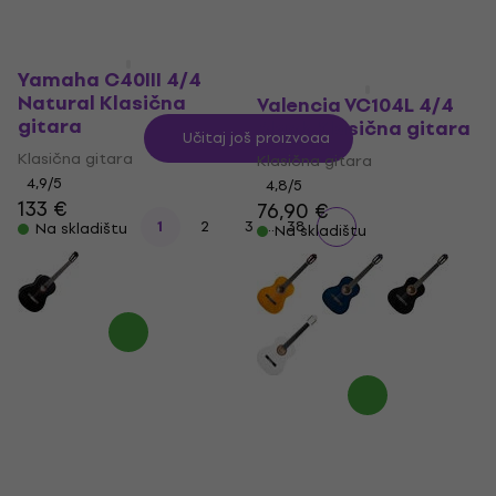
Yamaha C40III 4/4
Natural Klasična
Valencia VC104L 4/4
gitara
Black Klasična gitara
Učitaj još proizvoda
Klasična gitara
Klasična gitara
4,9
/5
4,8
/5
133 €
76,90 €
...
1
2
3
38
Na skladištu
Na skladištu