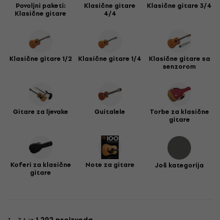
Povoljni paketi:
Klasične gitare
Klasične gitare 3/4
željenog zvuka. Istražite našu kategoriju
Žice za gitaru
i
Klasične gitare
4/4
pronađite set koji će omogućiti da vaša klasična gitara
zablista punim sjajem.
Zbog svoje tradicije i prirodnosti zvuka, klasična gitara
savršen je izbor za glazbenike koji cijene autentičnost. U
Klasične gitare 1/2
Klasične gitare 1/4
Klasične gitare sa
našoj trgovini pronaći ćete modele koji će zadovoljiti i
senzorom
najzahtjevnije glazbene ukuse.
Klasične gitare nezaobilazan su instrument za svakog
gitarista. Ako želite dodatno proširiti svoje glazbene
horizonte, preporučujemo vam da istražite i druge srodne
Gitare za ljevake
Guitalele
Torbe za klasične
kategorije, poput
akustičnih gitara
.
gitare
Koferi za klasične
Note za gitare
Još kategorija
gitare