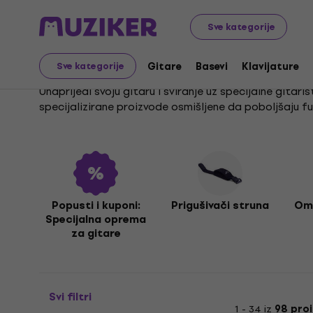
Glazbeni instrumenti
Gitare
Oprema za gitare
Spe
Sve kategorije
Specijalna oprema za g
Gitare
Basevi
Klavijature
Sve kategorije
Unaprijedi svoju gitaru i sviranje uz specijalne gitar
specijalizirane proizvode osmišljene da poboljšaju fu
U našoj ponudi pronaći ćeš
prigušivače žica
za bolju 
izgled. Za jednostavno punjenje baterija tu su i prak
instrument i unaprijediš glazbeni izričaj.
Popusti i kuponi:
Prigušivači struna
Omo
Specijalna oprema
za gitare
Svi filtri
1 - 34 iz
98 pro