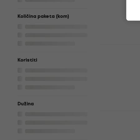
Prigušivač žica
5
/5
Količina paketa (kom)
16,66 €
s kodo
18,90 €
Na skladištu
Lava Music
Dock ME 36
Koristiti
Dock
4,4
/5
89,41 €
s kod
109 €
Na skladištu
Dužina
Lava Music
Dock Spruc
Dock
4
/5