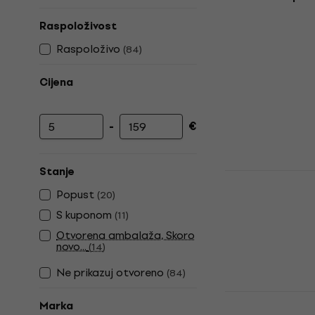
Raspoloživost
Raspoloživo
(
84
)
Cijena
-
€
Najniža cijena
Najviša cijena
Stanje
D'Addario 
SH-01 Omot
Popust
(
20
)
Omoti zvučne 
S kuponom
(
11
)
4,3
/5
Otvorena ambalaža, Skoro
10,90 €
novo...
(
14
)
Na skladištu
Ne prikazuj otvoreno
(
84
)
Gruv Gear 
Marka
Medium Pri