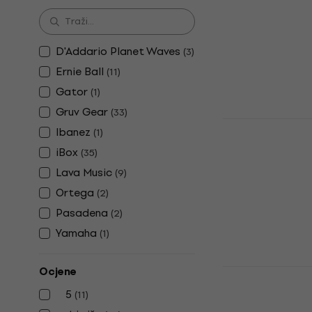
Prigušivač žica
4,7
/5
18,30 €
D'Addario Planet Waves
(
3
)
Na skladištu
Ernie Ball
(
11
)
Gator
(
1
)
Gruv Gear
(
33
)
Ibanez ISC1
Ibanez
(
1
)
Omoti zvučne 
iBox
(
35
)
4,9
/5
Lava Music
(
9
)
7,70 €
Ortega
Na skladištu
(
2
)
Pasadena
(
2
)
Yamaha
(
1
)
Lava Music
Ocjene
Dock ME 38
5
(
11
)
Dock