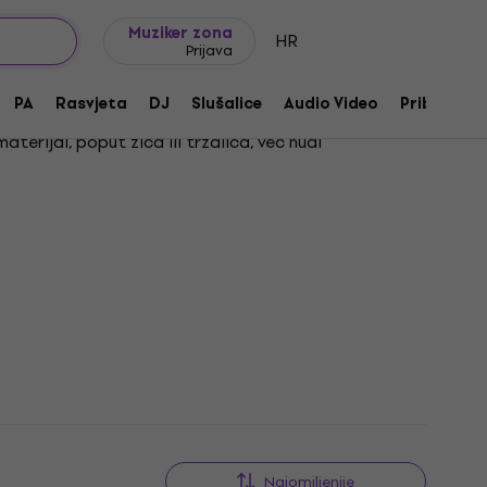
Ideje za poklon
FAQ
Muziker Blog
Muziker zona
HR
Prijava
PA
Rasvjeta
DJ
Slušalice
Audio Video
Pribor
terijal, poput žica ili trzalica, već nudi
za zvučni otvor
koji štite gitaru i daju joj jedinstven
enik, ovi dodaci pomoći će ti da personaliziraš svoj
Najomiljenije