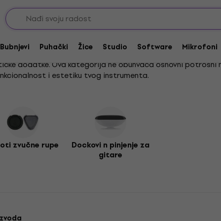
cijalna oprema za gitare
itare
Bubnjevi
Puhački
Žice
Studio
Software
Mikrofoni
ističke dodatke. Ova kategorija ne obuhvaća osnovni potrošni ma
nkcionalnost i estetiku tvog instrumenta.
kontrolu zvuka i smanjenje neželjenih vibracija, kao i
poklopce 
tične
stanice za punjenje
. Bilo da si početnik ili iskusan glazb
ti zvučne rupe
Dockovi n pinjenje za
gitare
izvoda