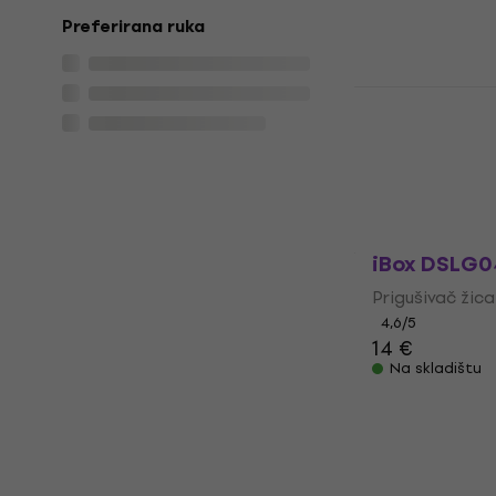
99,93 €
s kod
Preferirana ruka
129 €
Na skladištu
Gruv Gear 
Small Prigu
Prigušivač žica
4,7
/5
16,70 €
16,90
Na skladištu
iBox DSLG0
Prigušivač žica
4,6
/5
14 €
Na skladištu