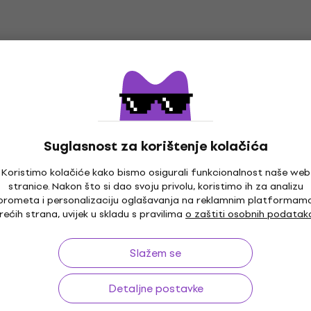
4,7
/5
14,50 €
Na skladištu
m
MUZMUZ-10
Lava Music Space Char
Dock ME 36" Deep Grey
9613 Fret Wraps M
žica
Dock
Suglasnost za korištenje kolačića
4,4
/5
Koristimo kolačiće kako bismo osigurali funkcionalnost naše web
94,57 €
s kodom
MUZMUZ-20
stranice. Nakon što si dao svoju privolu, koristimo ih za analizu
prometa i personalizaciju oglašavanja na reklamnim platformam
119 €
rećih strana, uvijek u skladu s pravilima
o zaštiti osobnih podatak
Na skladištu
Slažem se
MKH FretWraps
iBox DSLG02 Prigušivač
tion Medium
Detaljne postavke
Prigušivač žica
žica
4,6
/5