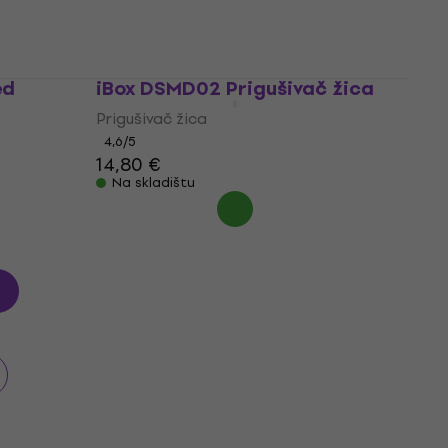
Na skladištu
ed
iBox DSMD02 Prigušivač žica
Prigušivač žica
4,6
/5
14,80 €
Na skladištu