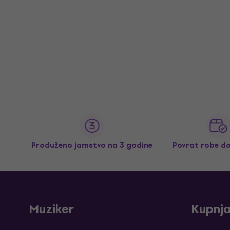
Produženo jamstvo na 3 godine
Povrat robe d
Muziker
Kupnj