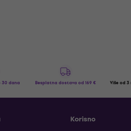
o 30 dana
Besplatna dostava
od 169 €
Više od 3
a
Korisno