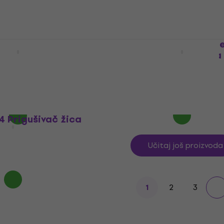
om
MUZMUZ-20
16,49 €
s kodom
MUZMUZ-5
17,90 €
Na skladištu
FretWraps Blue
Gruv Gear FretWraps R
šivač žica
Medium Prigušivač žica
Prigušivač žica
4,7
/5
 €
17,30 €
Na skladištu
4 Prigušivač žica
Učitaj još proizvoda
2
3
1