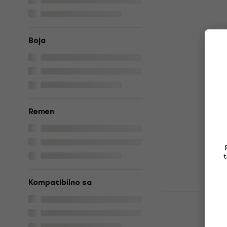
Prigušivač žica
5
/5
16,50 €
s kodo
Boja
18,90 €
Na skladištu
Ernie Ball 
Prigušivač 
Remen
Prigušivač žica
4,8
/5
14,90 €
Na skladištu
t
Kompatibilno sa
Gruv Gear 
Empire Edi
Prigušivač 