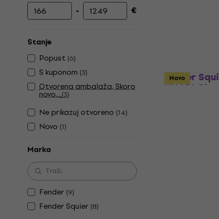
-
€
Najniža cijena
Najviša cijena
Stanje
Popust
(
6
)
S kuponom
(
3
)
Fender Squ
Novo
Otvorena ambalaža, Skoro
HH LRL Blac
novo...
(
3
)
Električna git
Ne prikazuj otvoreno
(
14
)
4,9
/5
Novo
(
1
)
201,47 €
s ko
219 €
Marka
Na skladištu
Fender
(
9
)
Fender Squier
(
8
)
Akcija