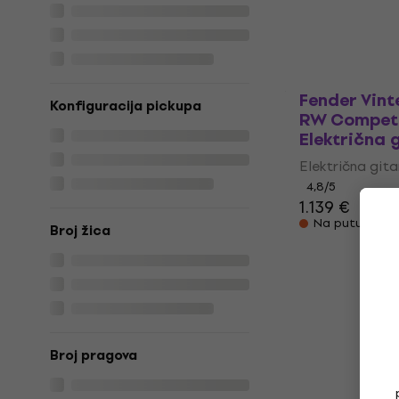
Na skladištu
Fender Vint
Konfiguracija pickupa
RW Competi
Električna 
Električna git
4,8
/5
1.139 €
Na putu
Broj žica
Broj pragova