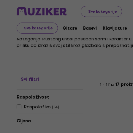
Glazbeni instrumenti
Gitare
Električne gitare
Must
Sve kategorije
Mustang
Gitare
Basevi
Klavijature
Sve kategorije
Kategorija Mustang unosi poseban šarm i karakter u sv
priliku da izraziš svoj stil kroz glazbalo s prepoznatl
Prepusti se prirodnom osjećaju sviranja koji Mustang n
ti pružio udobnost i potaknuo inspiraciju, bez obzira je
Svi filtri
1 - 17 iz
17 proi
Raspoloživost
Raspoloživo
(
14
)
Cijena