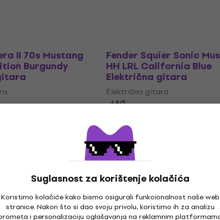
Na skladištu
era II 70s Mustang
Fender Squier Sonic Mu
tion Burgundy
HH LRL California Blue
gitara
Električna gitara
ara
Električna gitara
4,9
/5
214 €
Na putu
Suglasnost za korištenje kolačića
Koristimo kolačiće kako bismo osigurali funkcionalnost naše web
stranice. Nakon što si dao svoju privolu, koristimo ih za analizu
prometa i personalizaciju oglašavanja na reklamnim platformam