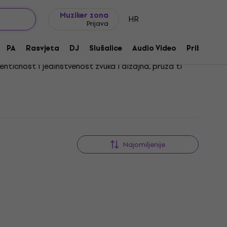
Ideje za poklon
FAQ
Muziker Blog
Muziker zona
HR
Prijava
PA
Rasvjeta
DJ
Slušalice
Audio Video
Pribor
ntičnost i jedinstvenost zvuka i dizajna, pruža ti
žanrova, a svaki je detalj pažljivo osmišljen kako bi
Najomiljenije