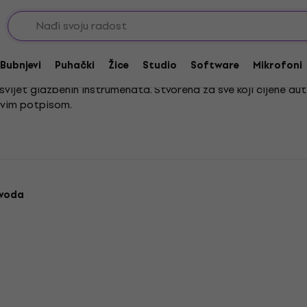
ang
Bubnjevi
Puhački
Žice
Studio
Software
Mikrofoni
ijet glazbenih instrumenata. Stvorena za sve koji cijene aute
jivim potpisom.
udi. Njegova svestranost otvara ti vrata različitih glazbenih 
si li početnik ili iskusan glazbenik.
zvoda