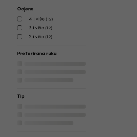
Fender Play
Ocjene
Cactus Gray
4 i više
Električna git
(
12
)
4,8
/5
3 i više
(
12
)
806 €
2 i više
(
12
)
Na skladištu
Preferirana ruka
Fender Playe
Mustang MN
Tip
Električna 
Električna git
4,8
/5
699 €
750 €
Na skladištu