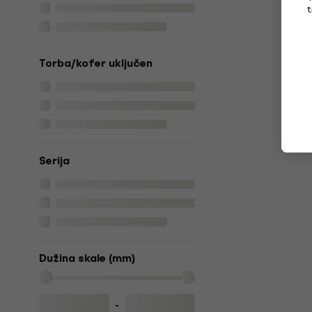
t
Torba/kofer uključen
Serija
Dužina skale (mm)
-