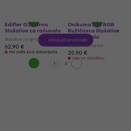
303 €
315 €
299 €
Samo po narudžbi
Samo po narudžbi
Edifier G2II Crna
Onikuma X33 RGB
Slušalice za računalo
Ružičasta Slušalice
za računalo
Slušalice za igrice
Učitaj još proizvoda
Slušalice za igrice
62,90 €
25,90 €
Na zalihi kod dobavljača
Nije na skladištu
1
2