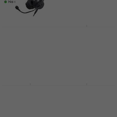
267 €
295 €
Na skladištu
- 9 %
Na skladištu
Superlux HMC660X
Crna-Narančasta
Audio-Technica
Slušalice za računalo
BPHS2a Crna
Slušalice za računalo
Slušalice za igrice
(Kao novo)
4,4
/5
47,70 €
Slušalice za igrice
Nije na skladištu
345 €
359,37 €
- 4 %
Na skladištu
Onikuma GT808 RGB
Onikuma K20 RGB
Crna Slušalice za
Wired Gaming
računalo
Headset Crna
Slušalice za računalo
Slušalice za igrice
Slušalice za igrice
40,80 €