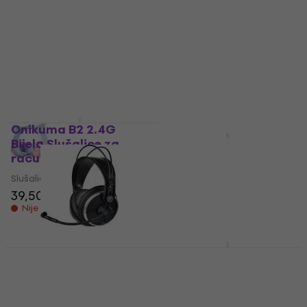
Wired Gaming
Illuminated RGB Wired
Headset With Cat
Gaming Headset
Ears Ružičasta
Multi-Siva Slušalice za
Slušalice za računalo
računalo
Slušalice za igrice
Slušalice za igrice
26,90 €
5
/5
39,50 €
Nije na skladištu
Na putu
Onikuma B2 2.4G
Bijela Slušalice za
AKG HSD 271 Crna
računalo
Slušalice za računalo
Slušalice za igrice
Slušalice za igrice
39,50 €
5
/5
Nije na skladištu
299 €
315 €
- 5 %
Samo po narudžbi
AKG HSC 271 Crna
Sennheiser HMD 300
Slušalice za računalo
Pro Crna Slušalice za
računalo
Slušalice za igrice
Slušalice za igrice
5
/5