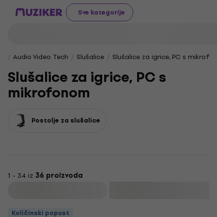
Sve kategorije
Audio Video Tech
Slušalice
Slušalice za igrice, PC s mikrof
Slušalice za igrice, PC s
mikrofonom
Postolje za slušalice
1 - 34 iz
36 proizvoda
Filtrirati
Količinski popust