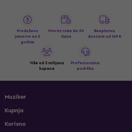
Produženo
Povrat robe do 30
Besplatna
jamstvo na 3
dana
dostava
od 169 €
godine
Više od 3 milijuna
Profesionalna
kupaca
podrška
Muziker
Kupnja
Korisno