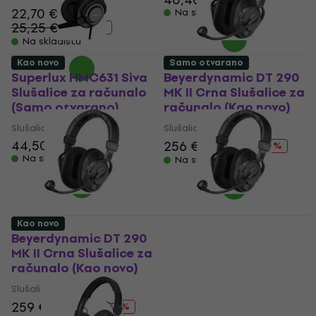
22,70 €
Na skladištu
25,25 €
- 10 %
Na skladištu
Kao novo
Samo otvarano
Superlux HMC631 Siva
Beyerdynamic DT 290
Slušalice za računalo
MK II Crna Slušalice za
(Samo otvarano)
računalo (Kao novo)
Slušalice za igrice
Slušalice za igrice
44,50 €
49,20 €
256 €
282 €
- 9 %
Na skladištu
Na skladištu
Kao novo
Beyerdynamic DT 290
Beyerdynamic DT 290
MK II Crna Slušalice za
MK II Crna Slušalice za
računalo (Kao novo)
računalo (Samo
otvarano)
Slušalice za igrice
Slušalice za igrice
259 €
286 €
- 9 %