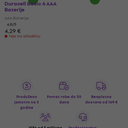
Duracell Basic 6 AAA
Baterije
AAA Baterije
4,8
/5
4,29 €
Nije na skladištu
Produženo
Povrat robe do 30
Besplatna
jamstvo na 3
dana
dostava
od 169 €
godine
Više od 3 milijuna
Profesionalna