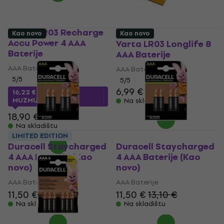
Varta HR03 Recharge
Kao novo
Kao novo
Accu Power 4 AAA
Varta LR03 Longlife 8
Baterije
AAA Baterije
AAA Baterije
AAA Baterije
5
/5
5
/5
6,99 €
16,22 €
s kodom
MUZMUZ-10
Na skladištu
18,90 €
Na skladištu
LIMITED EDITION
Duracell Staycharged
Duracell Staycharged
4 AAA Baterije (Kao
4 AAA Baterije (Kao
novo)
novo)
AAA Baterije
AAA Baterije
11,50 €
12,90 €
11,50 €
13,10 €
Na skladištu
Na skladištu