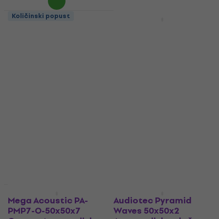
Količinski popust
Količinski popust
Audiotec S200
Mega Acoustic PA-
50x50x4,5 FR Dark
PMP5 100x100x5 Dark
Grey Apsorpcijska
Gray Apsorpcijska
ploča od pjene
ploča od pjene
Apsorpcijska ploča od pjene
Apsorpcijska ploča od pjene
4,9
/5
4,8
/5
8,09 €
8,39 €
29,80 €
Na skladištu
Na skladištu
Količinski popust
Količinski popust
Mega Acoustic PA-
Audiotec Pyramid
PMP7-O-50x50x7
Waves 50x50x2