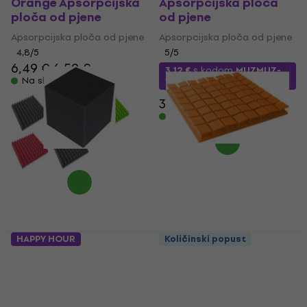
Orange Apsorpcijska
Apsorpcijska ploča
ploča od pjene
od pjene
Apsorpcijska ploča od pjene
Apsorpcijska ploča od pjene
4,8
/5
5
/5
6,49 €
6,59 €
3,12 €
s kodom
MUZMUZ-
Na skladištu
10
3,59 €
Na skladištu
HAPPY HOUR
Količinski popust
Mega Acoustic
Mega Acoustic PA-
Acoustic Cube 20x20
PM8K-O-6060 U
Dark Gray
Orange Apsorpcijska
Apsorpcijska ploča
ploča od pjene