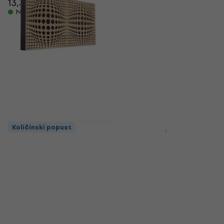
13,30 €
Na skladištu
Količinski popust
Količinski popust
Mega Acoustic
Mega Acoustic PA-
FiberPRO120
PMP7-LG-50x50x7
AcouSphere Sonoma
Light Grey
Oak/Black
Apsorpcijska ploča
Apsorpcijska ploča
od pjene
od drve
Apsorpcijska ploča od pjene
Apsorpcijska ploča od drve
4,8
/5
8,19 €
4,8
/5