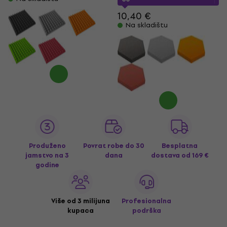
10,40 €
Na skladištu
Produženo
Povrat robe do 30
Besplatna
jamstvo na 3
dana
dostava
od 169 €
godine
Više od 3 milijuna
Profesionalna
kupaca
podrška