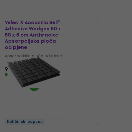
Količinski popust
Akcija
Veles-X Acoustic Self-
Mega Acoustic PA-
Adhesive Wedges 50 x
PMK7-DG-50x50x7
50 x 5 cm Anthracite
Dark Grey
Apsorpcijska ploča
Apsorpcijska ploča
od pjene
od pjene
Apsorpcijska ploča od pjene
Apsorpcijska ploča od pjene
4,8
/5
4,8
/5
9,09 €
7,49 €
Na skladištu
Na skladištu
Količinski popust
HAPPY HOUR
Mega Acoustic PA-
Mega Acoustic