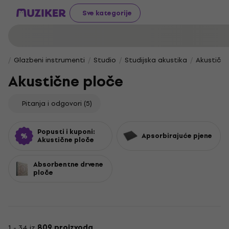
Sve kategorije
Glazbeni instrumenti
Studio
Studijska akustika
Akustične
Akustične ploče
Pitanja i odgovori
(5)
Popusti i kuponi:
Apsorbirajuće pjene
Akustične ploče
Absorbentne drvene
ploče
1 - 34 iz
809 proizvoda