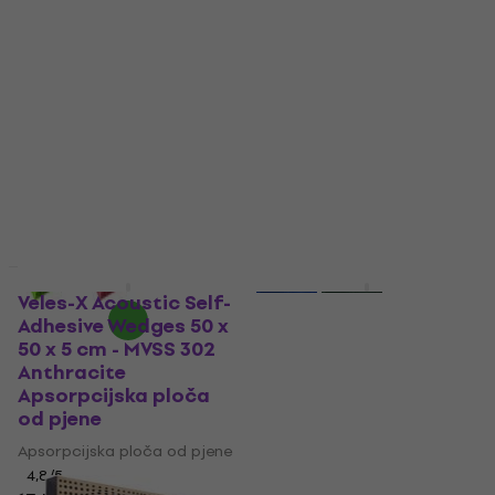
PM8K-DG-6060 U Dark
Fiberstandard120
Grey Apsorpcijska
Black Apsorpcijska
ploča od pjene
ploča od drve
Apsorpcijska ploča od pjene
Apsorpcijska ploča od drve
4,9
/5
4,9
/5
20,90 €
21,20 €
96,10 €
105 €
- 8 %
Na skladištu
Na skladištu
Količinski popust
HAPPY HOUR
Veles-X Acoustic Self-
Audiotec Pyramid
Adhesive Wedges 50 x
Waves 50x50x2,5
50 x 5 cm - MVSS 302
Apsorpcijska ploča
Anthracite
od pjene
Apsorpcijska ploča
Apsorpcijska ploča od pjene
od pjene
5
/5
Apsorpcijska ploča od pjene
3,49 €
4,29 €
Na skladištu
4,8
/5