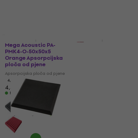
10,40 €
Na skladištu
HAPPY HOUR
Količinski popust
Mega Acoustic PA-
Veles-X Acoustic Self-
PMK4-O-50x50x5
Adhesive Wedges 30 x
Orange Apsorpcijska
30 x 5 cm Anthracite
ploča od pjene
Apsorpcijska ploča
od pjene
Apsorpcijska ploča od pjene
Apsorpcijska ploča od pjene
4,5
/5
4,49 €
4,8
/5
4,99 €
Na skladištu
Na skladištu