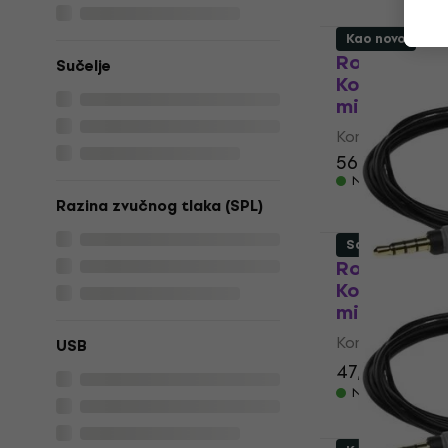
Kao novo
Rode Laval
Sučelje
Kondezator
mikrofon (
Kondezatorski 
56,40 €
Na skladištu
Razina zvučnog tlaka (SPL)
Samo otvaran
Rode Smart
Kondezator
mikrofon (K
Kondezatorski 
USB
47,20 €
59,1
Na skladištu