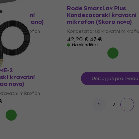
Lav Plus
Rode SmartLav Plus
ski kravatni
Kondezatorski kravatni
Samo otvarano)
mikrofon (Skoro novo)
kravatni mikrofon
Kondezatorski kravatni mikrof
42,20 €
47 €
0 €
- 10 %
Na skladištu
 ME-2
ski kravatni
Učitaj još proizvoda
ao novo)
kravatni mikrofon
€
2
1