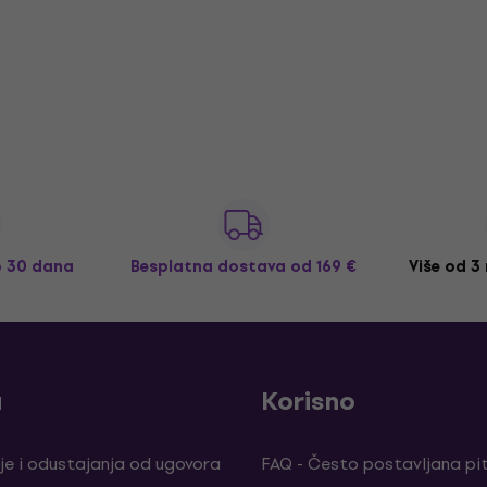
o 30 dana
Besplatna dostava
od 169 €
Više od 3
a
Korisno
je i odustajanja od ugovora
FAQ - Često postavljana pi