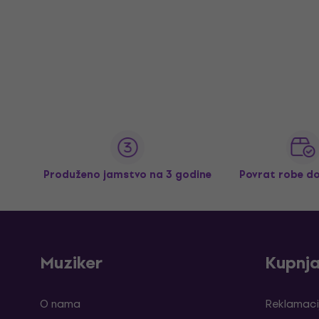
Produženo jamstvo na 3 godine
Povrat robe d
Muziker
Kupnj
O nama
Reklamaci