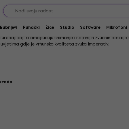
oni
Kondenzatorski clip-on mikrofoni
 mikrofoni
Bubnjevi
Puhački
Žice
Studio
Software
Mikrofoni
i uređaji koji ti omogućuju snimanje i najfinijih zvučnih detal
m uvjetima gdje je vrhunska kvaliteta zvuka imperativ.
ogatstvo tonova, ovi su mikrofoni čest izbor profesionalaca. 
m "Klopové kondenzátorové mikrofóny".
izvoda