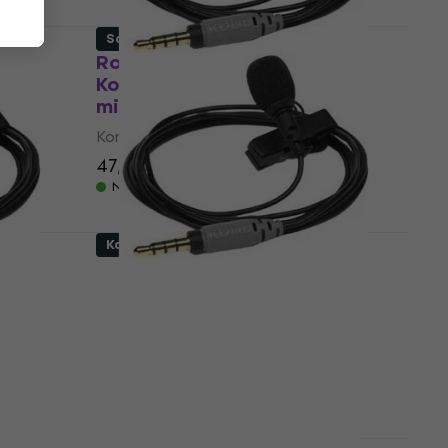
Samo otvarano
Rode SmartLav Plus
Kondezatorski kravatni
mikrofon (Samo otvarano)
on
Kondezatorski kravatni mikrofon
47,70 €
53,70 €
- 11 %
Na skladištu
Kao novo
Rode SmartLav Plus
Kondezatorski kravatni
o)
mikrofon (Samo otvarano)
on
Kondezatorski kravatni mikrofon
48,10 €
53,20 €
- 10 %
Na skladištu