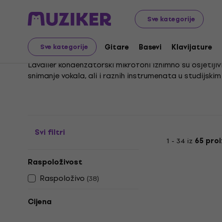
Glazbeni instrumenti
Mikrofoni
Kondezatorski mikrof
Sve kategorije
Kondenzatorski clip-on
Gitare
Basevi
Klavijature
Sve kategorije
Lavalier kondenzatorski mikrofoni iznimno su osjetljiv
snimanje vokala, ali i raznih instrumenata u studijski
Zbog svoje sposobnosti da vjerno prenesu toplinu i b
ne mogu se procijeniti jesu li povezane s kategorijo
Svi filtri
1 - 34 iz
65 pro
Raspoloživost
Raspoloživo
(
38
)
Cijena