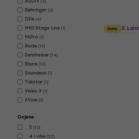
AUDIX
(
2
)
98,70 €
Na skladištu
Behringer
(
2
)
DPA
(
4
)
Veles-X Lav
IMG Stage Line
(
1
)
Novo
MINIMIC1 K
MiPro
(
1
)
kravatni m
Rode
(
13
)
Kondezatorski 
Sennheiser
(
14
)
5
/5
Shure
(
12
)
12,30 €
Na skladištu
Soundeus
(
1
)
Takstar
(
1
)
Veles-X
(
1
)
HAPPY HOUR
DPA 6061-O
XVive
(
3
)
Kondezator
mikrofon
Ocjene
Kondezatorski 
5
(
12
)
539 €
555 €
4 i više
(
22
)
Na skladištu