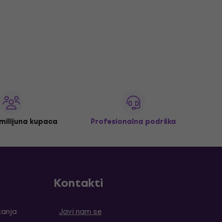
 milijuna kupaca
Profesionalna podrška
Kontakti
tanja
Javi nam se