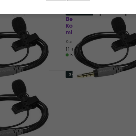
Samo otvarano
ier GO
Behringer BC LAV GO
ski kravatni
Kondezatorski kravatni
Samo otvarano)
mikrofon (Kao novo)
kravatni mikrofon
Kondezatorski kravatni mikrof
11 €
12,60 €
Na skladištu
o
Skoro novo
Lav Plus
Rode SmartLav Plus
ski kravatni
Kondezatorski kravatni
ao novo)
mikrofon (Samo otvaran
kravatni mikrofon
Kondezatorski kravatni mikrof
0 €
47,70 €
53,70 €
- 20 %
- 11 %
Na skladištu