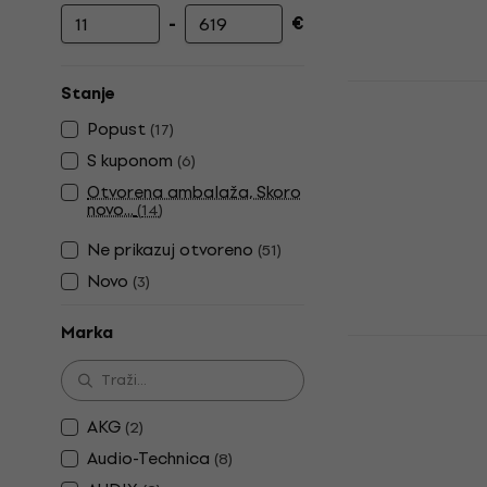
-
€
Najniža cijena
Najviša cijena
Behringer 
Stanje
Kondezator
Popust
(
17
)
mikrofon
S kuponom
(
6
)
Kondezatorski 
Otvorena ambalaža, Skoro
4,5
/5
novo...
(
14
)
11,30 €
13 €
Na skladištu
Ne prikazuj otvoreno
(
51
)
Novo
(
3
)
Marka
Shure CVL 
kravatni m
Kondezatorski 
AKG
(
2
)
5
/5
Audio-Technica
(
8
)
82 €
s kodom