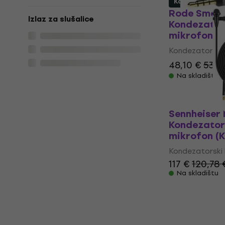
Kao novo
Rode Smart
Izlaz za slušalice
Kondezator
mikrofon (
Kondezatorski 
48,10 €
53,2
Na skladištu
Sennheiser
Kondezator
mikrofon (K
Kondezatorski 
117 €
120,78 
Na skladištu