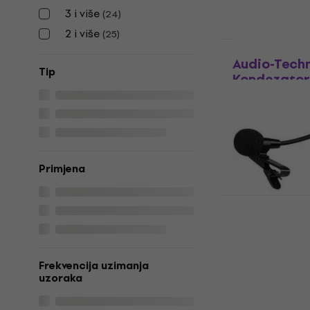
3 i više
(
24
)
2 i više
(
25
)
Količinski pop
Audio-Tech
Tip
Kondezator
mikrofon
Kondezatorski 
5
/5
204 €
Na skladištu
Primjena
IMG Stage 
Kondezator
mikrofon
Frekvencija uzimanja
Kondezatorski 
uzoraka
2,2
/5
46,10 €