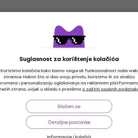
Na skladištu
ondezatorski
ikrofon
Audio-Technica ATR35C
Kondezatorski kravatni
kravatni mikrofon
mikrofon
Kondezatorski kravatni mikrof
Suglasnost za korištenje kolačića
4,3
/5
47,50 €
50 €
Koristimo kolačiće kako bismo osigurali funkcionalnost naše web
Na skladištu
stranice. Nakon što si dao svoju privolu, koristimo ih za analizu
prometa i personalizaciju oglašavanja na reklamnim platformam
nica AT829CW
DPA 6061-OC-U-B00
o
Kao novo
rećih strana, uvijek u skladu s pravilima
o zaštiti osobnih podatak
ski kravatni
Kondezatorski kravatni
mikrofon
Slažem se
kravatni mikrofon
Kondezatorski kravatni mikrof
om
MUZMUZ-5
534,14 €
s kodom
MUZMUZ-10
Detaljne postavke
619 €
Na skladištu
Informacije i kolačići