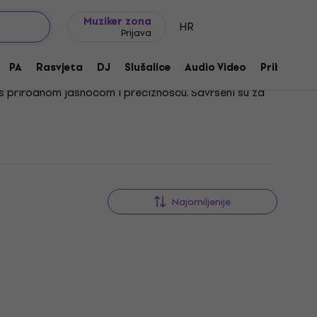
Ideje za poklon
FAQ
Muziker Blog
Muziker zona
HR
Prijava
PA
Rasvjeta
DJ
Slušalice
Audio Video
Pribor
ja s prirodnom jasnoćom i preciznošću. Savršeni su za
Budući da nisu navedene ključne riječi za procjenu,
Najomiljenije