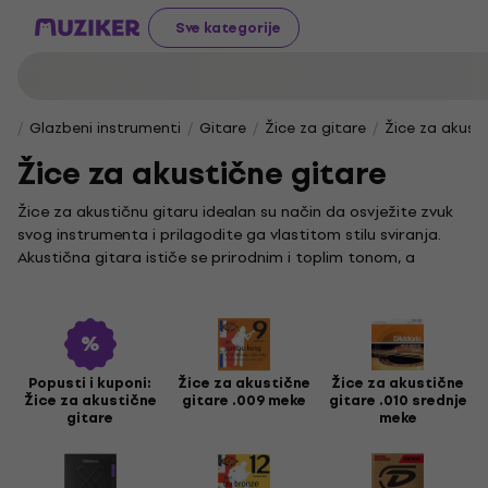
Sve kategorije
Glazbeni instrumenti
Gitare
Žice za gitare
Žice za akusti
Žice za akustične gitare
Žice za akustičnu gitaru idealan su način da osvježite zvuk
svog instrumenta i prilagodite ga vlastitom stilu sviranja.
Akustična gitara ističe se prirodnim i toplim tonom, a
upravo su kvalitetne žice ključan faktor za postizanje
željenog zvuka i udobnosti pri sviranju.
Pažljivo biraj žice za akustičnu gitaru jer one izravno utječu
na rezonanciju i dinamiku tvog instrumenta. Odgovarajući
set omogućit će ti da izvučeš najbolje iz svoje gitare, bilo da
Popusti i kuponi:
Žice za akustične
Žice za akustične
Žice za akustične
gitare .009 meke
gitare .010 srednje
sviraš kod kuće, na pozornici ili u studiju.
gitare
meke
Žice za akustičnu gitaru dolaze u različitim debljinama, kao
što su
.009 - Meke
,
.010 - Srednje meke
,
.011 - Srednje tvrde
,
.012 - Tvrde
i
.013 - Ekstra tvrde
. Također možeš birati