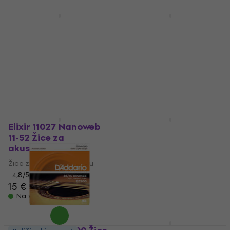
D'Addario EZ-890 Žice
D'Addario EJ26 Žice
za akustičnu gitaru
za akustičnu gitaru
Žice za akustičnu gitaru
Žice za akustičnu gitaru
4,6
/5
4,8
/5
6,99 €
8,99 €
Na skladištu
Na skladištu
Elixir 11027 Nanoweb
D'Addario XAPPB1152
11-52 Žice za
Žice za akustičnu
akustičnu gitaru
gitaru
Žice za akustičnu gitaru
Žice za akustičnu gitaru
4,8
/5
4,9
/5
15 €
17,70 €
Na skladištu
Na skladištu