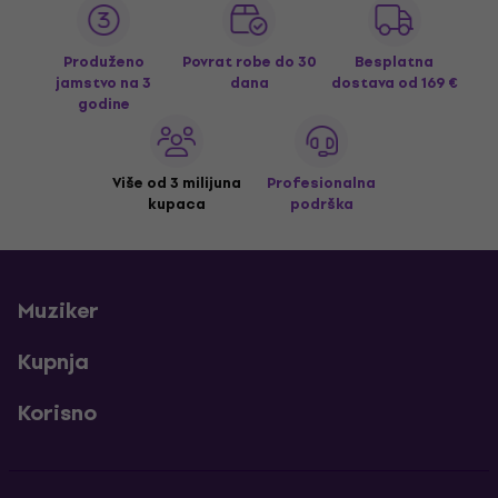
Produženo
Povrat robe do 30
Besplatna
jamstvo na 3
dana
dostava
od 169 €
godine
Više od 3 milijuna
Profesionalna
kupaca
podrška
Muziker
Kupnja
Korisno