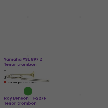
Samo po narudžbi
Samo po narudžbi
Yamaha YSL 354 V
Yamaha YSL 630 Tenor
Tenor trombon
trombon
Tenor trombon
Tenor trombon
1.858 €
2.689 €
Samo po narudžbi
Samo po narudžbi
Yamaha YSL 897 Z
Roy Benson VT-227
Tenor trombon
Tenor trombon
Tenor trombon
Tenor trombon
3.399 €
786 €
Samo po narudžbi
Na zalihi kod dobavljača
Roy Benson TT-227F
Yamaha YSL 354 SE
Tenor trombon
Tenor trombon