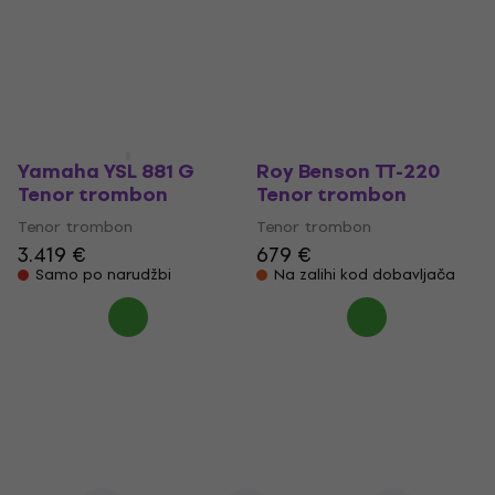
Tenor trombon
Tenor trombon
Tenor trombon
Tenor trombon
554 €
1.599 €
Na zalihi kod dobavljača
Samo po narudžbi
Yamaha YSL 881 G
Roy Benson TT-220
Tenor trombon
Tenor trombon
Tenor trombon
Tenor trombon
3.419 €
679 €
Samo po narudžbi
Na zalihi kod dobavljača