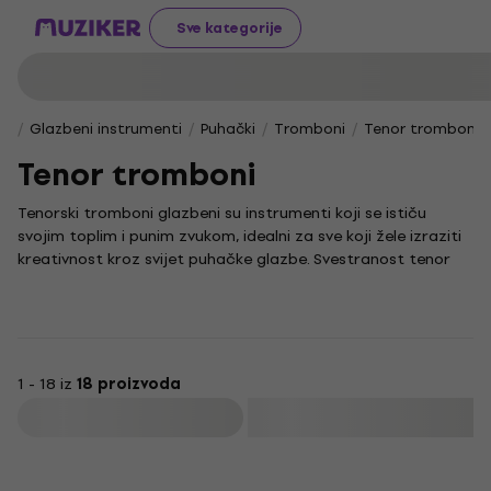
Sve kategorije
Glazbeni instrumenti
Puhački
Tromboni
Tenor tromboni
Tenor tromboni
Tenorski tromboni glazbeni su instrumenti koji se ističu
svojim toplim i punim zvukom, idealni za sve koji žele izraziti
kreativnost kroz svijet puhačke glazbe. Svestranost tenor
trombona omogućuje ti istraživanje različitih glazbenih
stilova, od klasike do jazza, pružajući pritom neizmjerno
bogatstvo tonova i izražajnosti.
Njegova jedinstvena konstrukcija i način sviranja čine ga
posebnim izborom za glazbenike koji cijene prirodan i
1 - 18 iz
18 proizvoda
autentičan zvuk. Fokusiran na samu bit instrumenta, bez
Filtrirati
suvišnih dodataka, tenor trombon spreman je postati tvoj
vjerni pratitelj u glazbenoj avanturi.