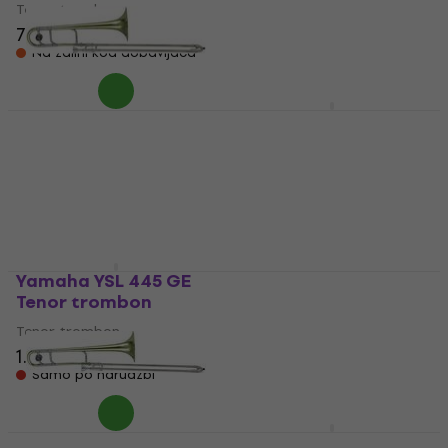
Tenor trombon
Tenor trombon
739 €
1.090 €
Na zalihi kod dobavljača
Samo po narudžbi
Roy Benson TT-242
Yamaha YSL 610 Tenor
Tenor trombon
trombon
Tenor trombon
Tenor trombon
554 €
2.689 €
Na zalihi kod dobavljača
Samo po narudžbi
Yamaha YSL 445 GE
Roy Benson TT-236F
Tenor trombon
Tenor trombon
Tenor trombon
Tenor trombon
1.479 €
729 €
Samo po narudžbi
Na zalihi kod dobavljača
Roy Benson TT-236
Yamaha YSL 350 C