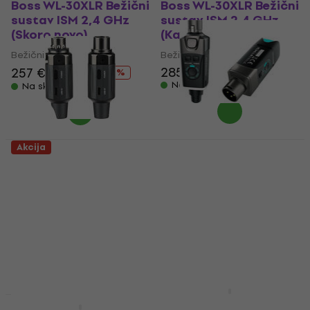
Boss WL-30XLR Bežični
Boss WL-30XLR Bežični
sustav ISM 2,4 GHz
sustav ISM 2,4 GHz
(Skoro novo)
(Kao novo)
Bežični sustav
Bežični sustav
285 €
296,01 €
257 €
273 €
- 6 %
Na skladištu
Na skladištu
XVive U3 Bežični
Akcija
sustav
Revoltage FreeBird 2.4
GHz Microphone
Bežični sustav
Bežični sustav 2,4
4,9
/5
GHz (Kao novo)
215 €
Na putu
Bežični sustav
49,40 €
Na skladištu
Joyo MW-2 Bežični