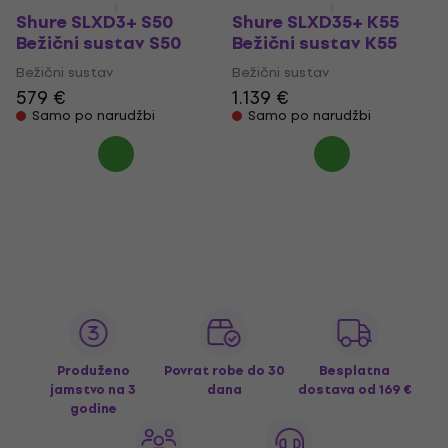
Shure SLXD3+ S50
Shure SLXD35+ K55
Bežični sustav S50
Bežični sustav K55
Bežični sustav
Bežični sustav
579 €
1.139 €
Samo po narudžbi
Samo po narudžbi
Produženo
Povrat robe do 30
Besplatna
jamstvo na 3
dana
dostava
od 169 €
godine