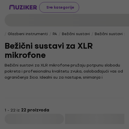
Sve kategorije
Glazbeni instrumenti
PA
Bežični sustavi
Bežični sustavi z
Bežični sustavi za XLR
mikrofone
Bežični sustavi za XLR mikrofone pružaju potpunu slobodu
pokreta i profesionalnu kvalitetu zvuka, oslobađajući vas od
ograničenja žica. Idealni su za nastupe, snimanja i
prezentacije gdje je pouzdana bežična veza s vašim XLR
mikrofonom neophodna.
Zahvaljujući njihovoj praktičnosti i jednostavnosti korištenja,
možete se u potpunosti usredotočiti na svoju izvedbu, bez
ometanja kablova. Ovi bežični sustavi osiguravaju stabilan
1 - 22 iz
22 proizvoda
prijenos signala i kristalno čistu reprodukciju zvuka, što je
Filtrirati
ključno za svaki uspješan nastup ili snimanje.