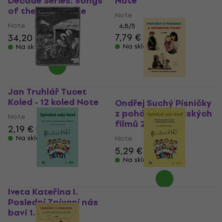
Decade Series: Songs
Note
of the 2010s Note
Note
Note
4,8
/5
7,79 €
34,20 €
34,90 €
Na skladištu
Na skladištu
Jan Truhlář Tucet
Koled - 12 koled Note
Ondřej Suchý Písničky
z pohádek a dětských
Note
filmů 2 Note
2,19 €
2,29 €
Na skladištu
Note
5,29 €
5,39 €
Na skladištu
Iveta Kateřina I.
Iveta Kateřina I.
Poslední Zpívaní nás
Poslední Zpívaní nás
baví 1. Note
baví 2. Note