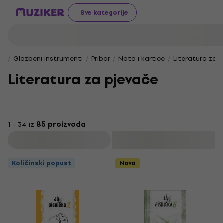
Sve kategorije
Glazbeni instrumenti
Pribor
Nota i kartice
Literatura za 
Literatura za pjevače
1 - 34 iz
85 proizvoda
Filtrirati
Količinski popust
Novo