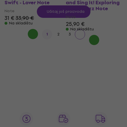
Swift - Lover Note
and Sing It! Exploring
Modal Jazz Note
Note
Učitaj još proizvoda
Note
31 €
33,90 €
25,90 €
Na skladištu
Na skladištu
1
2
3