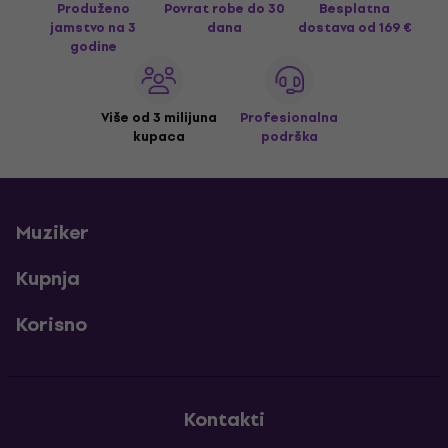
Produženo
Povrat robe do 30
Besplatna
jamstvo na 3
dana
dostava
od 169 €
godine
Više od 3 milijuna
Profesionalna
kupaca
podrška
Muziker
Kupnja
Korisno
Kontakti