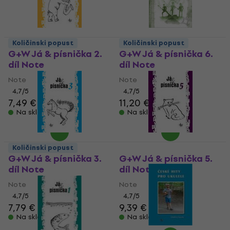
Količinski popust
Količinski popust
G+W Já & písnička 2.
G+W Já & písnička 6.
díl Note
díl Note
Note
Note
4,7
/5
4,7
/5
7,49 €
11,20 €
Na skladištu
Na skladištu
Količinski popust
G+W Já & písnička 3.
G+W Já & písnička 5.
díl Note
díl Note
Note
Note
4,7
/5
4,7
/5
7,79 €
9,39 €
Na skladištu
Na skladištu