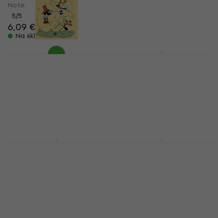
Note
Note
5
/5
5
/5
6,09 €
6,19 €
6,39 €
6,59 €
Na skladištu
Na skladištu
G+W Písničky z
Hal Leonard The
pohádek a dětských
Disney Fake Book Note
filmů 4 Note
Note
Note
71,90 €
5,59 €
5,79 €
Na skladištu
Na skladištu
Bärenreiter Elce,
Bärenreiter 50
pelce, kotrmelce Note
národních písní I. díl
Note
Note
Note
5,29 €
12,30 €
12,60 €
Na skladištu
Na skladištu