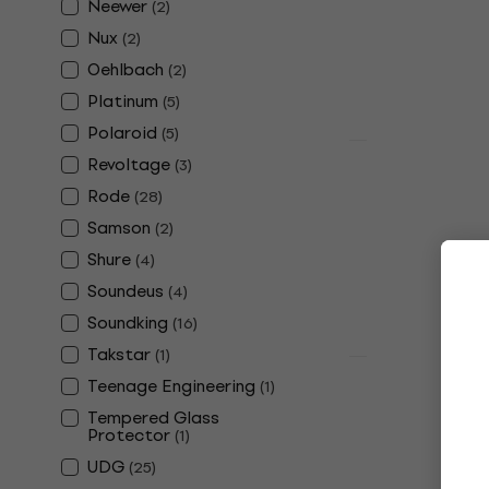
Neewer
(
2
)
4,6
/5
Nux
9,69 €
(
2
)
Na skladištu
Oehlbach
(
2
)
Platinum
(
5
)
Polaroid
(
5
)
HAPPY HOUR
Revoltage
(
3
)
LUUCCO Min
Rode
(
28
)
Wireless La
Mikrofon z
Samson
(
2
)
Shure
Mikrofon za S
(
4
)
34,90 €
37,4
Soundeus
(
4
)
Na skladištu
Soundking
(
16
)
Takstar
(
1
)
Teenage Engineering
(
1
)
Soundking S
Tempered Glass
Držač za pamet
Protector
(
1
)
4,3
/5
UDG
(
25
)
12,90 €