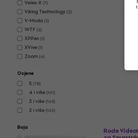
Veles-X
(
7
)
Na skladištu
t
Viking Technology
(
2
)
Konig & Mey
V-Moda
(
3
)
Držač za pamet
WTF
(
2
)
5
/5
XPPen
(
1
)
19,30 €
XVive
(
1
)
Na skladištu
Zoom
(
4
)
Shure MV88
Smartphon
Ocjene
Mikrofon za S
5
(
78
)
189 €
4 i više
(
161
)
Na skladištu
3 i više
(
163
)
2 i više
(
163
)
Boja
Rode Video
za Smartp