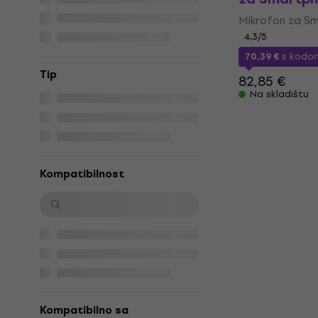
Mikrofon za S
4,3
/5
70,39 €
s kod
Tip
82,85 €
Na skladištu
Kompatibilnost
Kompatibilno sa