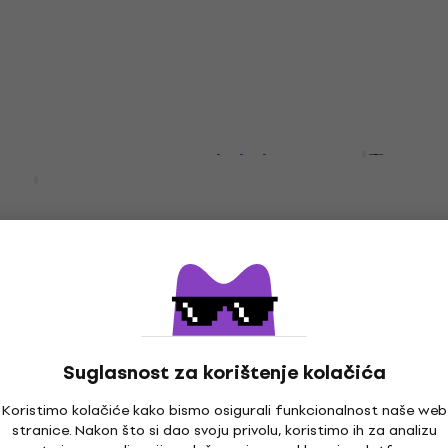
58,20 €
Na skladištu
Klotz USB AB3 2.0 3 m U
kabel
iPods K2 USB-C
valier Microphone
USB kabel
a Smartphone
4,6
/5
12,90 €
martphone
Na skladištu
0 €
Hercules DG207B Posjed
IP103 Posjednik
Držač za pametni telefon ili t
Suglasnost za korištenje kolačića
5
/5
ni telefon ili tablet
33 €
Koristimo kolačiće kako bismo osigurali funkcionalnost naše web
stranice. Nakon što si dao svoju privolu, koristimo ih za analizu
Na skladištu