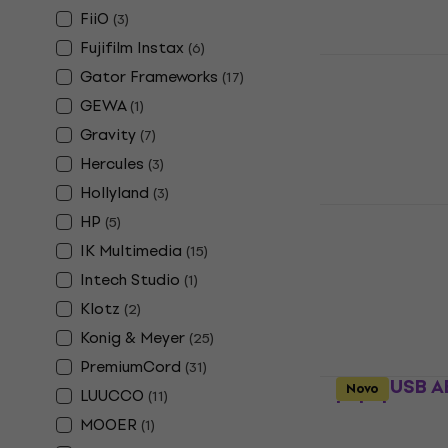
FiiO
(
3
)
Fujifilm Instax
(
6
)
UDG Ultimat
Gator Frameworks
(
17
)
B 1,5 m USB
GEWA
(
1
)
USB kabel
Gravity
(
7
)
5
/5
15,40 €
Hercules
(
3
)
Na skladištu
Hollyland
(
3
)
Konig & Mey
HP
(
5
)
Držač za pamet
IK Multimedia
(
15
)
4,9
/5
Intech Studio
(
1
)
61 €
62 €
Klotz
(
2
)
Na skladištu
Konig & Meyer
(
25
)
PremiumCord
(
31
)
Klotz USB A
Novo
LUUCCO
(
11
)
kabel
MOOER
(
1
)
USB kabel