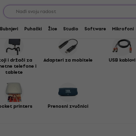
bitele
Bubnjevi
Puhački
Žice
Studio
Software
Mikrofoni
oji i držači za
Adapteri za mobitele
USB kablovi
etne telefone i
tablete
ocket printers
Prenosni zvučnici