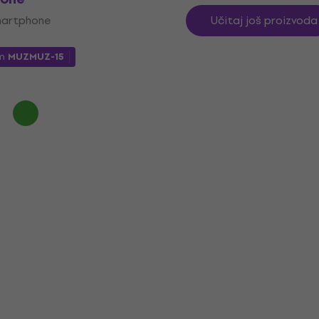
martphone
Učitaj još proizvoda
om
MUZMUZ-15