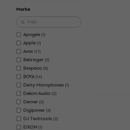
Držač za pamet
Marka
5
/5
49 €
Na skladištu
Apogee
(
1
)
Apple
(
1
)
Avax
(
17
)
V-Moda Boo
Smartphon
Behringer
(
3
)
Bespeco
(
5
)
Mikrofon za S
4,6
/5
BOYA
(
16
)
38 €
Deity Microphones
(
1
)
Na skladištu
Dekoni Audio
(
2
)
WTF TIC002
Denver
(
3
)
USB kabel
Digipower
(
3
)
4,6
/5
DJ Techtools
(
2
)
5,79 €
Na skladištu
EIKON
(
1
)