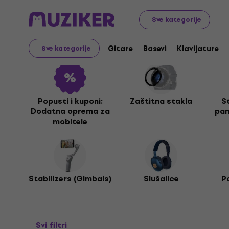
Audio Video Tech
Dodatna oprema za mobitele
Sve kategorije
Dodatna oprema za mo
Gitare
Basevi
Klavijature
Sve kategorije
Popusti i kuponi:
Zaštitna stakla
St
Dodatna oprema za
pam
mobitele
Stabilizers (Gimbals)
Slušalice
P
Svi filtri