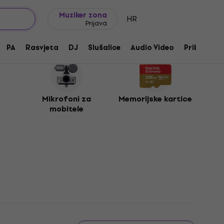
Ideje za poklon
FAQ
Muziker Blog
Muziker zona
HR
Prijava
PA
Rasvjeta
DJ
Slušalice
Audio Video
Pribor
Mikrofoni za
Memorijske kartice
mobitele