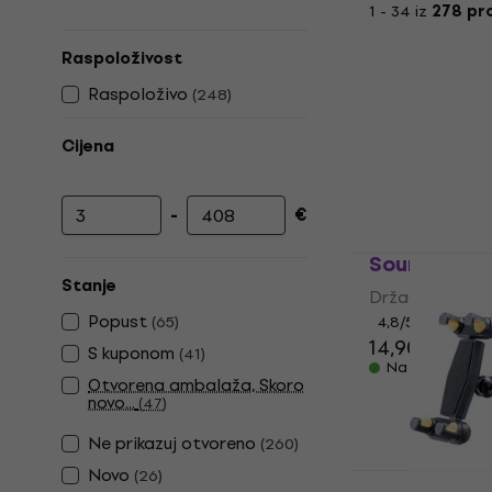
1 - 34 iz
278 pr
Raspoloživost
Raspoloživo
(
248
)
Cijena
-
€
Najniža cijena
Najviša cijena
Soundking S
Stanje
Držač za pamet
Popust
(
65
)
4,8
/5
14,90 €
S kuponom
(
41
)
Na skladištu
Otvorena ambalaža, Skoro
novo...
(
47
)
Ne prikazuj otvoreno
(
260
)
Novo
(
26
)
Hercules D