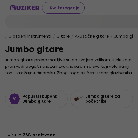
Sve kategorije
Glazbeni instrumenti
Gitare
Akustične gitare
Jumbo gita
Jumbo gitare
Jumbo gitare prepoznatljive su po svojem velikom tijelu koje
proizvodi bogat i snažan zvuk, idealan za sve koji vole puniji
ton i izražajnu dinamiku. Zbog toga su čest izbor glazbenika
koji žele naglasiti dubinu i rezonanciju u svojoj svirci, bilo da
je riječ o akustičnim nastupima ili opuštenom muziciranju
kod kuće.
Popusti i kuponi:
Jumbo gitare za
Iako su veće, ove gitare mogu biti odličan izbor i za
Jumbo gitare
početnike
početnike jer njihov puni zvuk olakšava učenje i pruža
motivaciju. Njihova svestranost dolazi do izražaja u
različitim stilovima, od countryja i bluesa do folka, što ih čini
pouzdanim instrumentom za svakog glazbenika.
1 - 34 iz
268 proizvoda