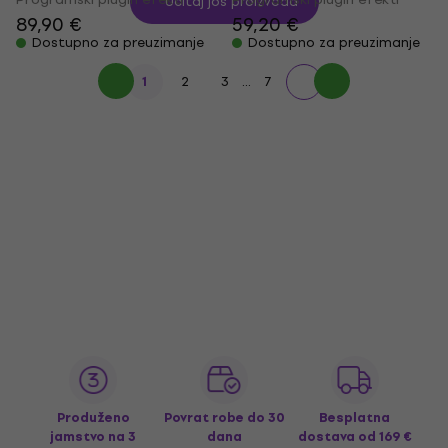
Učitaj još proizvoda
89,90 €
59,20 €
Dostupno za preuzimanje
Dostupno za preuzimanje
...
1
2
3
7
Produženo
Povrat robe do 30
Besplatna
jamstvo na 3
dana
dostava
od 169 €