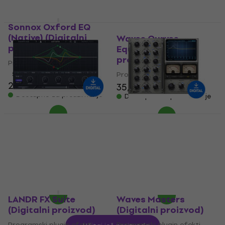
Sonnox Oxford EQ
(Native) (Digitalni
Waves Curves
proizvod)
Equator (Digitalni
proizvod)
Programski plugin efekti
5
/5
Programski plugin efekti
223 €
35,80 €
36,90 €
Dostupno za preuzimanje
Dostupno za preuzimanje
Minimal Audio Morph
Waves Abbey Road
EQ (Digitalni
RS56 Passive EQ
proizvod)
(Digitalni proizvod)
Programski plugin efekti
Programski plugin efekti
47,10 €
29,90 €
Dostupno za preuzimanje
Dostupno za preuzimanje
LANDR FX Suite
Waves Masters
(Digitalni proizvod)
(Digitalni proizvod)
Programski plugin efekti
Programski plugin efekti