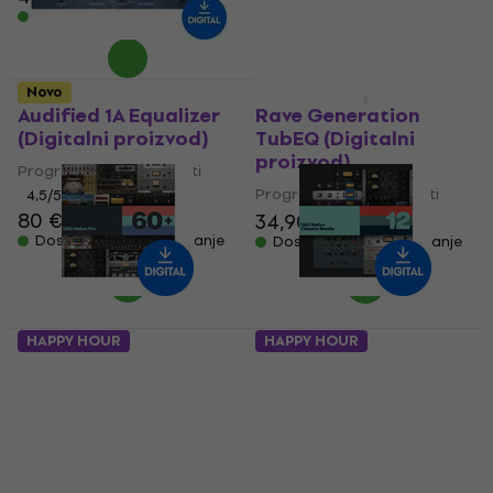
92,90 €
Dostupno za preuzimanje
Dostupno za preuzimanje
Novo
Novo
Audified 1A Equalizer
Rave Generation
(Digitalni proizvod)
TubEQ (Digitalni
proizvod)
Programski plugin efekti
Programski plugin efekti
4,5
/5
80 €
81,70 €
34,90 €
Dostupno za preuzimanje
Dostupno za preuzimanje
HAPPY HOUR
HAPPY HOUR
Universal Audio UAD
Universal Audio UAD
Native Pro (Digitalni
Native Classics
proizvod)
Bundle (Digitalni
proizvod)
Programski plugin efekti
Programski plugin efekti
610 €
Dostupno za preuzimanje