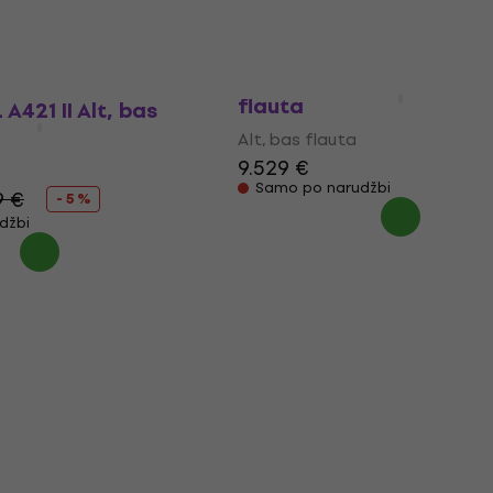
Yamaha YFL B441 II Alt, 
flauta
A421 II Alt, bas
Alt, bas flauta
9.529 €
Samo po narudžbi
9 €
- 5 %
džbi