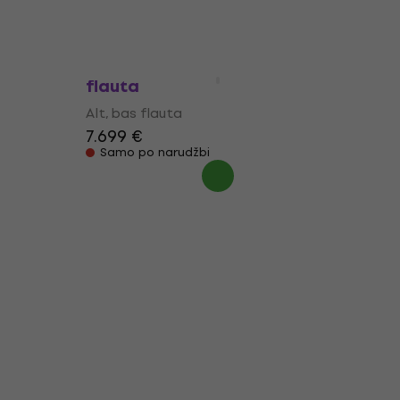
bas
Yamaha YFL A 421 U Alt, bas
flauta
Alt, bas flauta
7.699 €
Samo po narudžbi