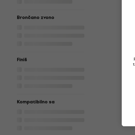
Brončano zvono
Finiš
t
Kompatibilno sa