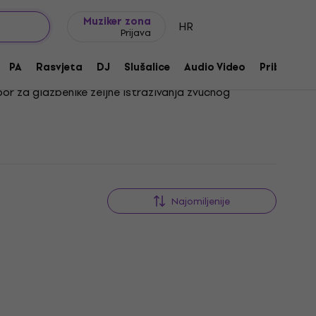
Ideje za poklon
FAQ
Muziker Blog
Muziker zona
HR
Prijava
PA
Rasvjeta
DJ
Slušalice
Audio Video
Pribor
zbor za glazbenike željne istraživanja zvučnog
ama razvija profinjen osjećaj za dinamiku i fraziranje.
Najomiljenije