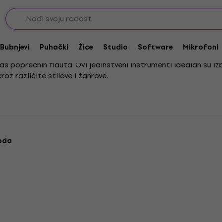
i bas poprečne flaute
te
Bubnjevi
Puhački
Žice
Studio
Software
Mikrofoni
as poprečnih flauta. Ovi jedinstveni instrumenti idealan su i
oz različite stilove i žanrove.
oživljaj sviranja. Savladavanje tehnike sviranja na ovim flaut
horizonte s ovim posebnim instrumentima.
oda