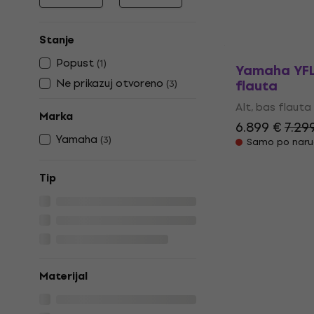
Najniža cijena
Najviša cijena
Stanje
Popust
(
1
)
Yamaha YFL 
Ne prikazuj otvoreno
flauta
(
3
)
Alt, bas flauta
Marka
6.899 €
7.29
Yamaha
(
3
)
Samo po naru
Tip
Materijal