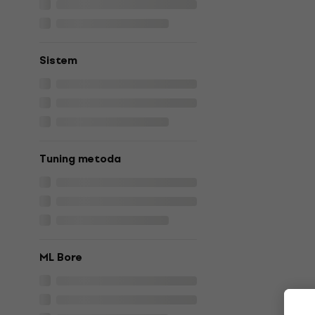
Sistem
Tuning metoda
ML Bore