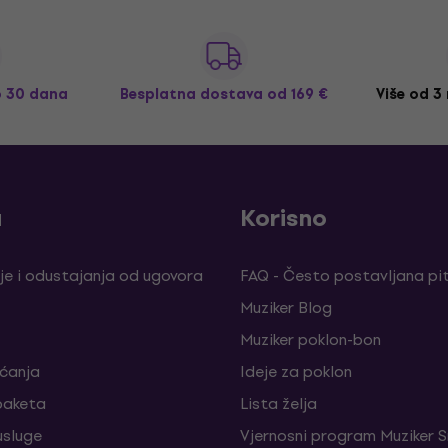
o 30 dana
Besplatna dostava
od 169 €
Više od 3
a
Korisno
je i odustajanja od ugovora
FAQ - Često postavljana pi
Muziker Blog
Muziker poklon-bon
aćanja
Ideje za poklon
paketa
Lista želja
sluge
Vjernosni program Muziker S