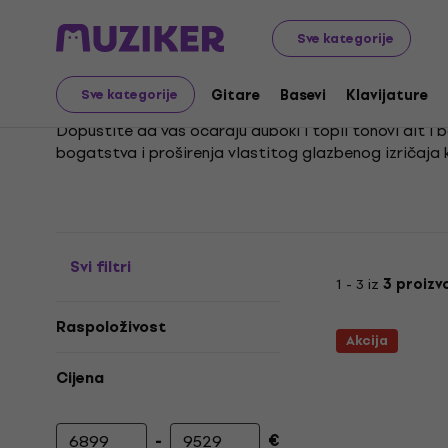
Glazbeni instrumenti
Puhački
Poprečne flaute
Alt 
Sve kategorije
Alt i bas poprečne flau
Gitare
Basevi
Klavijature
Sve kategorije
Dopustite da vas očaraju duboki i topli tonovi alt i b
bogatstva i proširenja vlastitog glazbenog izričaja kr
Precizna izrada i kvalitetni materijali jamče izniman d
Prepustite se svakom tonu i otkrijte nove glazbene 
Svi filtri
1 - 3 iz
3 proizv
Raspoloživost
Akcija
Cijena
-
€