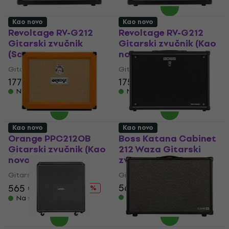
Kao novo
Kao novo
Revoltage RV-G212
Revoltage RV-G212
Gitarski zvučnik
Gitarski zvučnik (Kao
(Samo otvarano)
novo)
Gitarski zvučnik
Gitarski zvučnik
177 €
175 €
Na skladištu
Na skladištu
Kao novo
Kao novo
Orange PPC212OB
Boss Katana Cabinet
Gitarski zvučnik (Kao
212 Waza Gitarski
novo)
zvučnik (Kao novo)
Gitarski zvučnik
Gitarski zvučnik
567 €
565 €
652 €
- 13 %
Na skladištu
Na skladištu