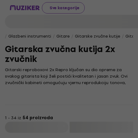
Sve kategorije
Glazbeni instrumenti
Gitare
Gitarske zvučne kutije
Gitars
Gitarska zvučna kutija 2x
zvučnik
Gitarski reproboxovi 2x Repro ključan su dio opreme za
svakog gitarista koji želi postići kvalitetan i jasan zvuk. Ovi
zvučnički kabineti omogućuju vjernu reprodukciju tonova,
ističući svaki detalj vaše svirke bez neželjenih izobličenja.
Konstruirani za optimalnu snagu i zvučnu definiciju, idealni su
za širok spektar glazbenih žanrova. Njihova pouzdanost i
jednostavnost čine ih savršenim izborom za vježbanje kod
kuće i energične nastupe uživo.
1 - 34 iz
54 proizvoda
Filtrirati