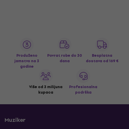
Produženo
Povrat robe do 30
Besplatna
jamstvo na 3
dana
dostava
od 169 €
godine
Više od 3 milijuna
Profesionalna
kupaca
podrška
Muziker