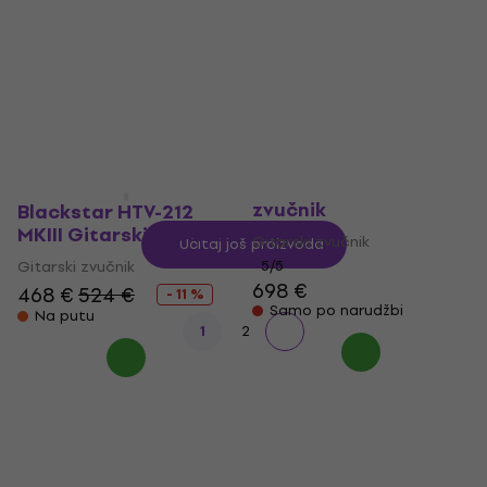
Gitarski zvučnik
200FR Gitarski
zvučnik
Gitarski zvučnik
Gitarski zvučnik
5
/5
450 €
3
/5
303 €
Na putu
Na putu
Marshall 1936 Gitarski
zvučnik
Blackstar HTV-212
MKIII Gitarski zvučnik
Gitarski zvučnik
Učitaj još proizvoda
Gitarski zvučnik
5
/5
698 €
468 €
524 €
- 11 %
Samo po narudžbi
Na putu
1
2