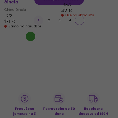
činela
4,6
/5
China činela
42 €
Nije na skladištu
5
/5
1
2
3
4
171 €
Samo po narudžbi
Produženo
Povrat robe do 30
Besplatna
jamstvo na 3
dana
dostava
od 169 €