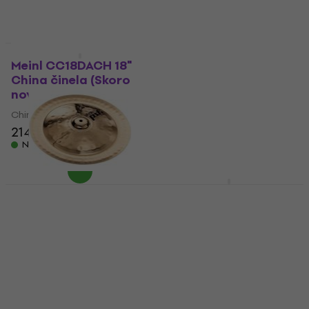
Na skladištu
Kao novo
Meinl CC18DACH 18"
Paiste PST5 18" China
China činela (Skoro
činela (Kao novo)
novo)
China činela
China činela
124 €
130,68 €
214 €
216,81 €
Na skladištu
Na skladištu
Zildjian A0616 Oriental
Trash 16" China činela
Paiste PST 8 Reflector
16" China činela (Kao
China činela
novo)
4,8
/5
309 €
China činela
Samo po narudžbi
127 €
130,68 €
Na skladištu