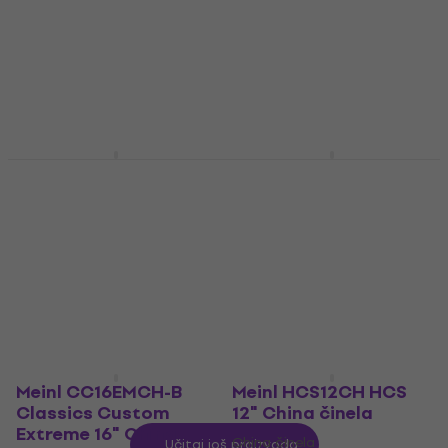
China činela
5
/5
224 €
322 €
Na putu
Na putu
Meinl CC16DATRCH
Meinl HCS14CH HCS
Classics Custom
14" China činela
Dark Trash 16" China
China činela
činela
4,6
/5
China činela
54,40 €
Samo po narudžbi
5
/5
181 €
Samo po narudžbi
Meinl CC16EMCH-B
Meinl HCS12CH HCS
Classics Custom
12" China činela
Extreme 16" China
China činela
Učitaj još proizvoda