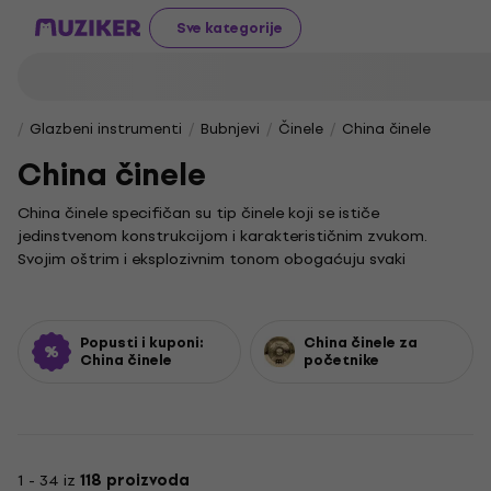
Sve kategorije
Glazbeni instrumenti
Bubnjevi
Činele
China činele
China činele
China činele specifičan su tip činele koji se ističe
jedinstvenom konstrukcijom i karakterističnim zvukom.
Svojim oštrim i eksplozivnim tonom obogaćuju svaki
bubnjarski set, a često se koriste u različitim glazbenim
žanrovima za stvaranje prodornih akcenata i dinamičnih
efekata koji plijene pozornost.
Popusti i kuponi:
China činele za
U našoj ponudi pronaći ćeš China činele različitih veličina, od
China činele
početnike
manjih promjera 10" do impresivnih 22". Svaka pojedinačna
cinela nudi drugačiji ton i karakter, stoga je važno istražiti
različite opcije kako bi pronašao onu koja savršeno
nadopunjuje tvoj stil sviranja.
1 - 34 iz
118 proizvoda