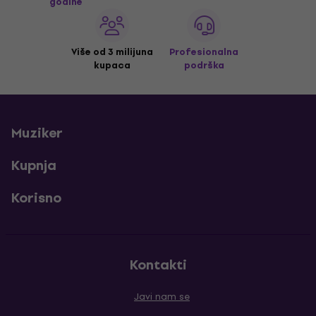
godine
Više od 3 milijuna
Profesionalna
kupaca
podrška
Muziker
Kupnja
Korisno
Kontakti
Javi nam se