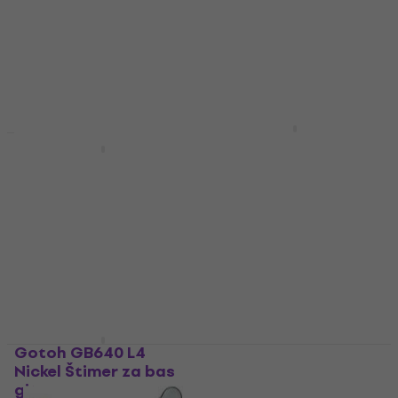
Štimer za bas gitaru
Štimer za bas gitaru
4,9
/5
5
/5
16,50 €
110 €
Na skladištu
Na skladištu
Dr.Parts BMH7105-R4
Black Štimer za bas
Warwick Machine
gitaru
Head L Black Štimer
za bas gitaru
Štimer za bas gitaru
Štimer za bas gitaru
4,5
/5
25,90 €
4,8
/5
Na skladištu
16,30 €
Na skladištu
Gotoh GB640 L4
Hipshot 20600B Black
Nickel Štimer za bas
Štimer za bas gitaru
gitaru
Štimer za bas gitaru