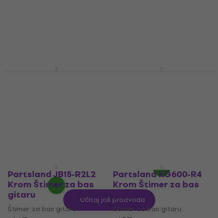
159 €
42,60 €
Na skladištu
Na skladištu
Partsland JB15-R4
Gotoh SD90-05MA 3L
Black Štimer za bas
3R Nickel Štimer za
gitaru
bas gitaru
Štimer za bas gitaru
Štimer za bas gitaru
3,7
/5
40 €
s kodom
MUZMUZ-5
26,69 €
s kodom
42,90 €
MUZMUZ-30
Na skladištu
40,90 €
Na skladištu
Partsland JB15-R2L2
Partsland KG600-R4
Krom Štimer za bas
Krom Štimer za bas
gitaru
gitaru
Učitaj još proizvoda
Štimer za bas gitaru
Štimer za bas gitaru