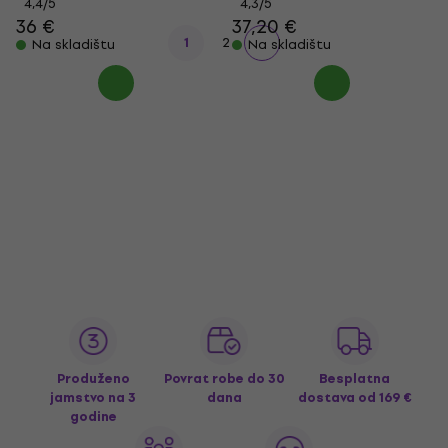
4,4
/5
4,3
/5
36 €
37,20 €
1
2
Na skladištu
Na skladištu
Produženo
Povrat robe do 30
Besplatna
jamstvo na 3
dana
dostava
od 169 €
godine