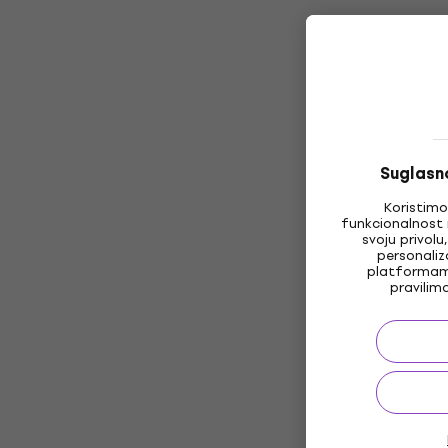
Suglasno
Koristimo
funkcionalnost 
svoju privolu
personaliz
platformama
pravilim