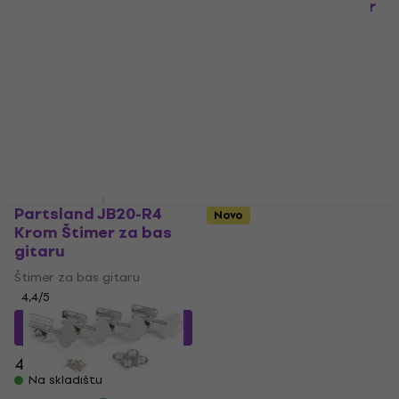
3L/2R Chrome Štimer
4 varijante
za bas gitaru
Gotoh GB707 2L2R
2L/2R
Štimer za bas gitaru
5
/5
Štimer za bas gitaru
57,70 €
5
/5
Na skladištu
35,90 €
Na skladištu
Partsland JB20-R4
Novo
Krom Štimer za bas
Schaller Bass BM 4L
gitaru
Krom Štimer za bas
gitaru
Štimer za bas gitaru
4,4
/5
Štimer za bas gitaru
4,5
/5
36,92 €
s kodom
MUZMUZ-5
85 €
87,50 €
Na skladištu
40,90 €
Na skladištu