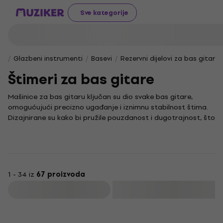
Sve kategorije
Glazbeni instrumenti
Basevi
Rezervni dijelovi za bas gitare
Štimeri za bas gitare
Mašinice za bas gitaru ključan su dio svake bas gitare,
omogućujući precizno ugađanje i iznimnu stabilnost štima.
Dizajnirane su kako bi pružile pouzdanost i dugotrajnost, što
je neophodno svakom basistu koji želi održati svoj
instrument u savršenom stanju.
Za optimalan zvuk i osjećaj sviranja, bas gitara zahtijeva
isključivo kvalitetne dijelove, a upravo mašinice igraju jednu
od najvažnijih uloga. Njihova je temeljna zadaća čvrsto
1 - 34 iz
67 proizvoda
držati žice zategnutima, istovremeno omogućujući
Filtrirati
jednostavno i točno štimanje, što je presudno za svaki
besprijekoran nastup ili studijsko snimanje.