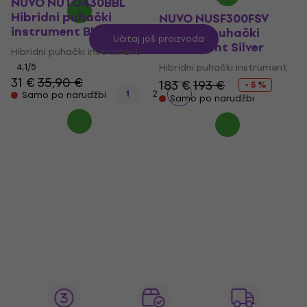
NUVO NUTO430BBL
Hibridni puhački
NUVO NUSF300FSV
instrument Black/Blue
Hibridni puhački
Učitaj još proizvoda
instrument Silver
Hibridni puhački instrument
4,1
/5
Hibridni puhački instrument
31 €
35,90 €
183 €
193 €
- 5 %
1
2
Samo po narudžbi
Samo po narudžbi