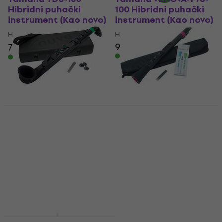
Hibridni puhački
100 Hibridni puhački
instrument (Kao novo)
instrument (Kao novo)
Hibridni puhački instrument
Hibridni puhački instrument
99,60 €
106 €
733 €
769 €
- 5 %
Na skladištu
Na skladištu
Novo
NUVO NUJS520BGR
NUVO NUDO430BPK
Hibridni puhački
Hibridni puhački
instrument
instrument Black/Pink
Black/Light Green
(Kao novo)
(Kao novo)
Hibridni puhački instrument
Hibridni puhački instrument
29,10 €
32,70 €
85,10 €
88,10 €
Na skladištu
Na skladištu
Yamaha YDS-120