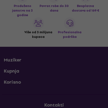
Produženo
Povrat robe do 30
Besplatna
jamstvo na 3
dana
dostava
od 169 €
godine
Više od 3 milijuna
Profesionalna
kupaca
podrška
Muziker
Kupnja
Korisno
Kontakti