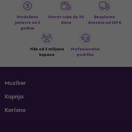
Produženo
Povrat robe do 30
Besplatna
jamstvo na 3
dana
dostava
od 169 €
godine
Više od 3 milijuna
Profesionalna
kupaca
podrška
Muziker
Kupnja
Korisno