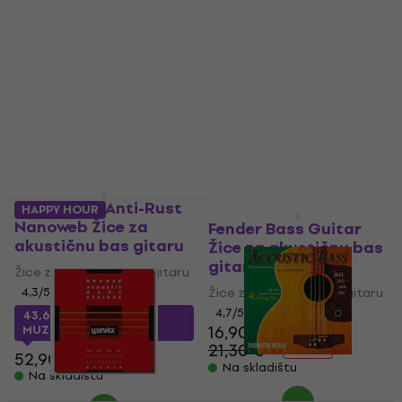
Elixir 14502 Anti-Rust
HAPPY HOUR
Nanoweb Žice za
Fender Bass Guitar
akustičnu bas gitaru
Žice za akustičnu bas
gitaru
Žice za akustičnu bas gitaru
4,3
/5
Žice za akustičnu bas gitaru
4,7
/5
43,67 €
s kodom
16,90 €
MUZMUZ-15
21,30 €
- 21 %
52,90 €
Na skladištu
Na skladištu