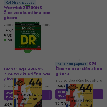
Thomastik Acoustic
Količinski popust
Bass AB344 Žice za
Warwick 35200MS
akustičnu bas gitaru
Žice za akustičnu bas
gitaru
Žice za akustičnu bas gitaru
Žice za akustičnu bas gitaru
4,8
/5
66,10 €
4,9
/5
Na skladištu
9,90 €
Na skladištu
Olympia PF-AB4095
Količinski popust
Žice za akustičnu bas
DR Strings RPB-45
gitaru
Žice za akustičnu bas
gitaru
Žice za akustičnu bas gitaru
Žice za akustičnu bas gitaru
4,8
/5
10,81 €
s kodom
29,10 €
s kodom
MUZMUZ-15
MUZMUZ-25
12,90 €
38,90 €