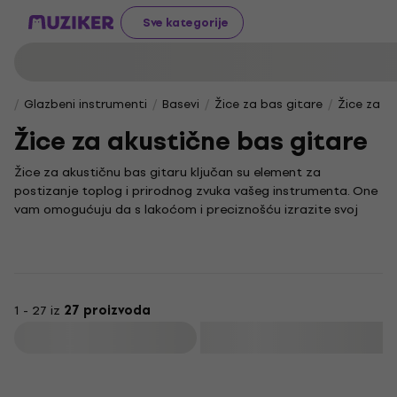
Sve kategorije
Glazbeni instrumenti
Basevi
Žice za bas gitare
Žice za a
Žice za akustične bas gitare
Žice za akustičnu bas gitaru ključan su element za
postizanje toplog i prirodnog zvuka vašeg instrumenta. One
vam omogućuju da s lakoćom i preciznošću izrazite svoj
glazbeni stil, bez obzira svirate li u udobnosti vlastitog doma
ili na pozornici.
Dubina i bogatstvo tonova po kojima je akustična bas
gitara prepoznatljiva uvelike ovise o pravilnom odabiru žica.
Kao temelj ritma i melodije u brojnim glazbenim žanrovima,
1 - 27 iz
27 proizvoda
od jazza do rocka, ovaj svestrani instrument zaslužuje žice
Filtrirati
koje će istaknuti njegov puni zvučni potencijal.
Akcija