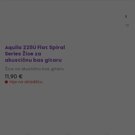
Aquila 320U Round
Aquila 325U Round
Spiral Series Žice za
Spiral Series Žice za
akustičnu bas gitaru
akustičnu bas gitaru
Žice za akustičnu bas gitaru
Žice za akustičnu bas gitaru
43,90 €
11,90 €
Nije na skladištu
Nije na skladištu
Aquila 225U Flat Spiral
Series Žice za
akustičnu bas gitaru
Žice za akustičnu bas gitaru
11,90 €
Nije na skladištu