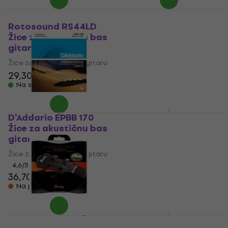
Rotosound RS44LD
Rotosound RS445LD
Žice za akustičnu bas
Žice za akustičnu bas
gitaru (Kao novo)
gitaru (Kao novo)
Žice za akustičnu bas gitaru
Žice za akustičnu bas gitaru
29,30 €
30,60 €
33,80 €
36,60 €
Na skladištu
Na skladištu
D'Addario EPBB 170
Ernie Ball 2070
Žice za akustičnu bas
Earthwood Žice za
gitaru
akustičnu bas gitaru
Žice za akustičnu bas gitaru
Žice za akustičnu bas gitaru
4,6
/5
5
/5
36,70 €
34,90 €
Na putu
Na putu
Ibanez IABS4XC Žice
Aquila 216U Flat Spiral