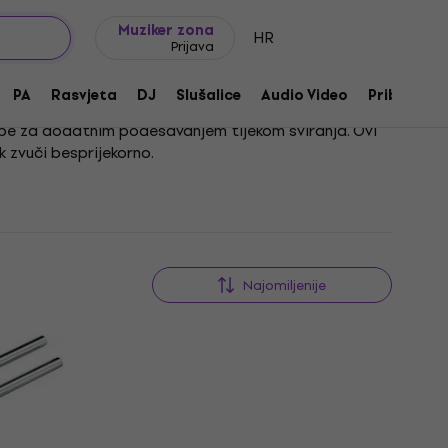
Ideje za poklon
FAQ
Muziker Blog
Muziker zona
HR
Prijava
PA
Rasvjeta
DJ
Slušalice
Audio Video
Pribor
rebe za dodatnim podešavanjem tijekom sviranja. Ovi
k zvuči besprijekorno.
 sviraš guitalele, pravilan guitalele tuning ključan je
zdanim alatima.
Najomiljenije