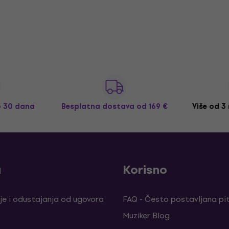
o 30 dana
Besplatna dostava
od 169 €
Više od 3
a
Korisno
je i odustajanja od ugovora
FAQ - Često postavljana pi
Muziker Blog