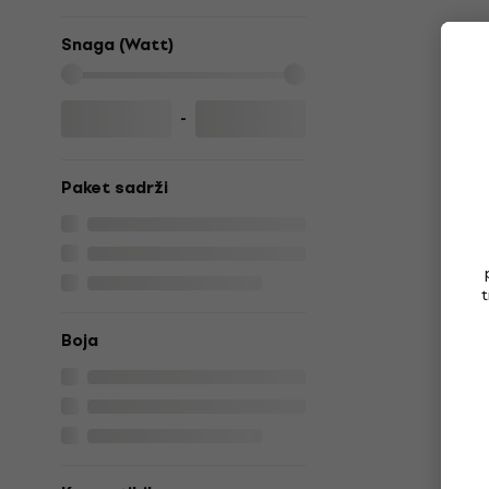
Snaga (Watt)
-
Paket sadrži
t
Boja