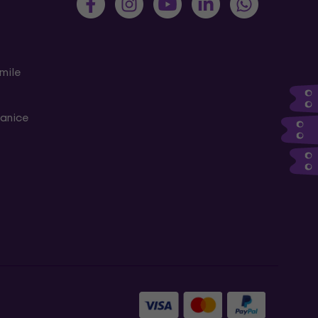
mile
ranice