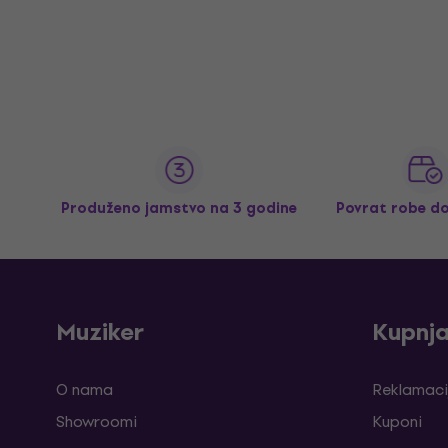
Produženo jamstvo na 3 godine
Povrat robe d
Muziker
Kupnj
O nama
Reklamaci
Showroomi
Kuponi