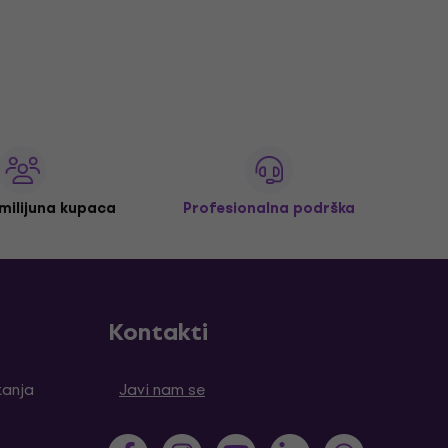
 milijuna kupaca
Profesionalna podrška
Kontakti
tanja
Javi nam se