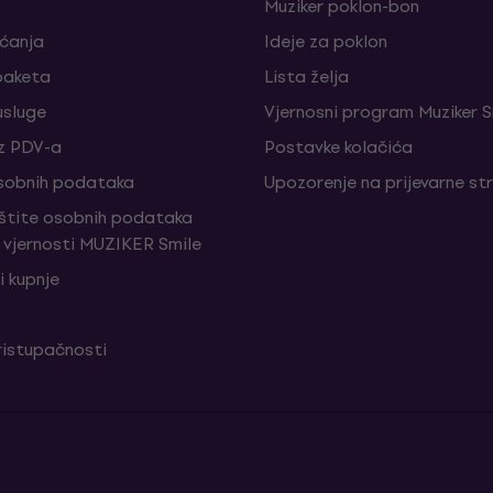
Muziker poklon-bon
aćanja
Ideje za poklon
paketa
Lista želja
sluge
Vjernosni program Muziker S
z PDV-a
Postavke kolačića
sobnih podataka
Upozorenje na prijevarne st
aštite osobnih podataka
vjernosti MUZIKER Smile
i kupnje
ristupačnosti