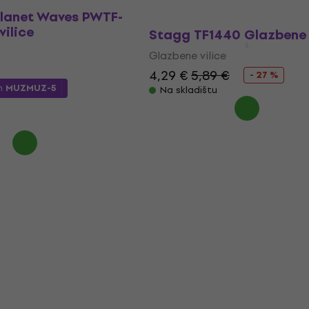
Planet Waves PWTF-
vilice
Stagg TF1440 Glazbene 
Glazbene vilice
4,29 €
5,89 €
- 27 %
m
MUZMUZ-5
Na skladištu