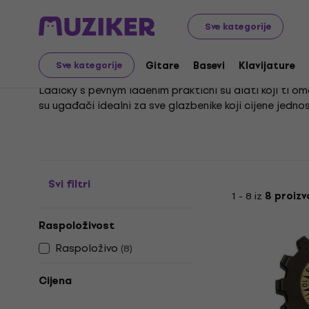
Glazbeni instrumenti
Gitare
Tuneri
Glazbene vilice
Sve kategorije
Glazbene vilice
Gitare
Basevi
Klavijature
Sve kategorije
Ladičky s pevným ladením praktični su alati koji ti 
su ugađači idealni za sve glazbenike koji cijene jedno
Iako su metronomi korisni za vježbanje ritma, za savrš
za postizanje autentičnog zvuka i lakoću sviranja. U
Svi filtri
1 - 8 iz
8 proiz
Raspoloživost
Raspoloživo
(
8
)
Cijena