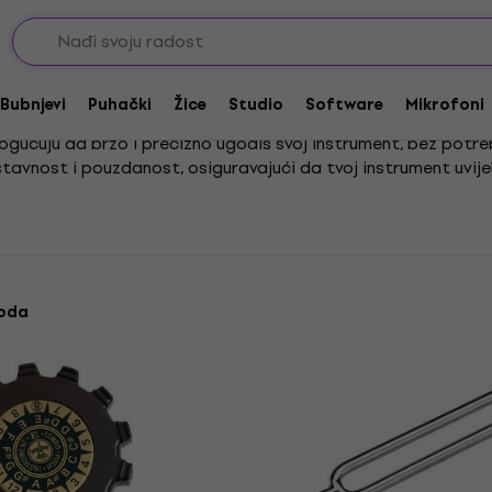
Bubnjevi
Puhački
Žice
Studio
Software
Mikrofoni
omogućuju da brzo i precizno ugodiš svoj instrument, bez pot
stavnost i pouzdanost, osiguravajući da tvoj instrument uvije
en ton instrumenta ovi su ugađači nezamjenjivi. Primjerice, ako
sredotoči se na glazbu, a brigu o ugađanju prepusti ovim pou
voda