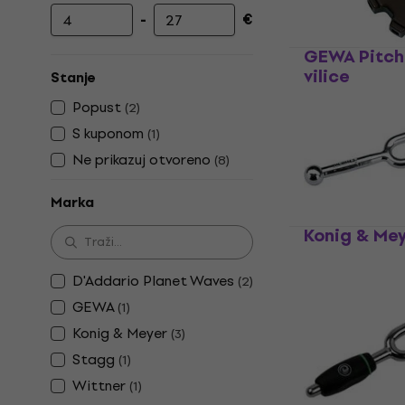
-
€
Najniža cijena
Najviša cijena
GEWA Pitch
vilice
Stanje
Glazbene vilice
Popust
(
2
)
5
/5
S kuponom
(
1
)
26,90 €
Ne prikazuj otvoreno
(
8
)
Na skladištu
Marka
Konig & Mey
vilice
D'Addario Planet Waves
(
2
)
Glazbene vilice
5
/5
GEWA
(
1
)
6,09 €
Konig & Meyer
(
3
)
Na skladištu
Stagg
(
1
)
Wittner
(
1
)