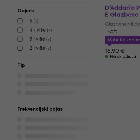
D'Addario 
Ocjene
E Glazbene 
5
(
3
)
Glazbene vilice
4 i više
(
7
)
4,5
/5
3 i više
(
7
)
15,64 €
s kodo
2 i više
(
7
)
16,90 €
Na skladištu
Tip
Frekvencijski pojas