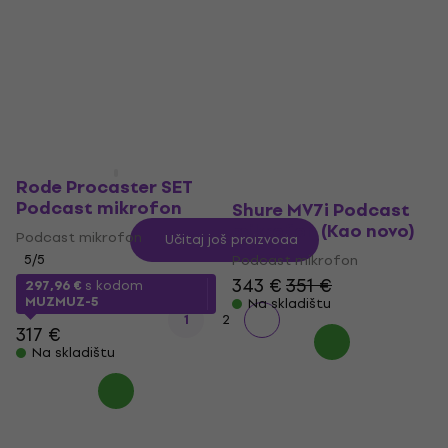
Podcast mikrofon
Podcast mikrofon
4,9
/5
590 €
57,80 €
Na skladištu
Na skladištu
Rode Procaster SET
Podcast mikrofon
Shure MV7i Podcast
mikrofon (Kao novo)
Podcast mikrofon
Učitaj još proizvoda
5
/5
Podcast mikrofon
343 €
351 €
297,96 €
s kodom
MUZMUZ-5
Na skladištu
1
2
317 €
Na skladištu