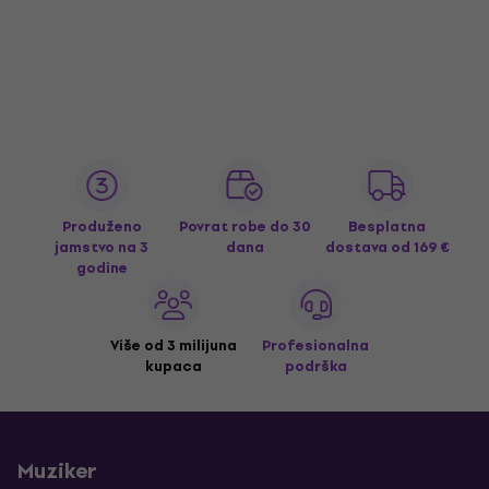
Produženo
Povrat robe do 30
Besplatna
jamstvo na 3
dana
dostava
od 169 €
godine
Više od 3 milijuna
Profesionalna
kupaca
podrška
Muziker