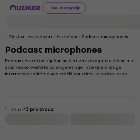
Sve kategorije
Glazbeni instrumenti
Mikrofoni
Podcast microphones
Podcast microphones
Podcast mikrofoni ključan su alat za svakoga tko želi snimiti
zvuk visoke kvalitete za svoje emisije, intervjue ili druge
internetske sadržaje. Ako tražiš pouzdan i kristalno jasan
zvuk, ovdje ćeš pronaći širok izbor mikrofona dizajniranih
upravo za podcasting.
U našoj ponudi možeš pronaći različite vrste uređaja, a svaki
podcast microphone iz našeg asortimana pomoći će ti da
tvoj glas zvuči profesionalno i prirodno. Budući da svaki
1 - 34 iz
43 proizvoda
model ima svoje specifičnosti, važno je odabrati onaj koji
Filtrirati
najbolje odgovara tvojim potrebama i prostoru u kojem
snimaš.
Kvalitetu zvuka možeš dodatno poboljšati odgovarajućim