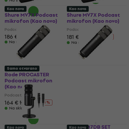
Na skladištu
Kao novo
Kao novo
Shure MV7X Podcast
Shure MV7X Podcast
mikrofon (Kao novo)
mikrofon (Kao novo)
Podcast mikrofon
Podcast mikrofon
186 €
189 €
181 €
193 €
- 6 %
Na skladištu
Na skladištu
Samo otvarano
Rode PROCASTER
Rode PROCASTER
Podcast mikrofon
Podcast mikrofon
(Kao novo)
(Kao novo)
Podcast mikrofon
Podcast mikrofon
164 €
173 €
164 €
173 €
- 5 %
- 5 %
Na skladištu
Na skladištu
Shure SM7DB SET
Kao novo
Kao novo