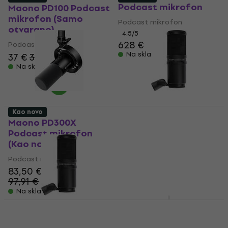
Podcast mikrofon
Maono PD100 Podcast
mikrofon (Samo
Podcast mikrofon
otvarano)
4,5
/5
628 €
Podcast mikrofon
Na skladištu
37 €
38,60 €
Na skladištu
Kao novo
Maono PD300X
Zoom ZDM-1 Podcast
Podcast mikrofon
mikrofon (Kao novo)
(Kao novo)
Podcast mikrofon
Podcast mikrofon
48,50 €
51,90 €
83,50 €
Na skladištu
97,91 €
- 15 %
Na skladištu
Shure SM7B SET
Kao novo
Podcast mikrofon
Zoom ZDM-1 Podcast
mikrofon (Kao novo)