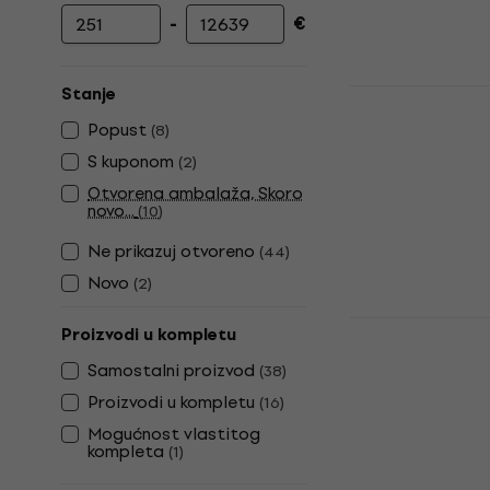
-
€
Najniža cijena
Najviša cijena
Yamaha YAS
Stanje
Popust
Alt saksofon
(
8
)
4,9
/5
S kuponom
(
2
)
999 €
Otvorena ambalaža, Skoro
Na skladištu
novo...
(
10
)
Ne prikazuj otvoreno
(
44
)
Novo
(
2
)
Latone VAS 
Proizvodi u kompletu
saksofon
Samostalni proizvod
(
38
)
Alt saksofon
Proizvodi u kompletu
(
16
)
5
/5
Mogućnost vlastitog
361 €
kompleta
(
1
)
Na skladištu