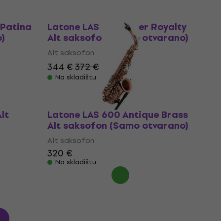
Samo otvarano
 Patina
Latone LAS 600 Silver Royalty
o)
Alt saksofon (Samo otvarano)
Alt saksofon
344 €
372 €
- 8 %
Na skladištu
lt
Latone LAS 600 Antique Brass
Alt saksofon (Samo otvarano)
Alt saksofon
320 €
Na skladištu