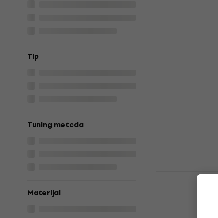
Latone LAS 
Alt saksofo
Alt saksofon
4,6
/5
323 €
329 €
Tip
Na skladištu
Yamaha YAS
Alt saksofon
5
/5
Tuning metoda
3.289 €
Na skladištu
Latone LAS
SET 2 Alt s
Materijal
Alt saksofon
4,6
/5