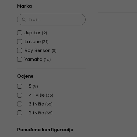
Marka
Latone LAS
Alt saksofo
Alt saksofon
Jupiter
(
2
)
4,6
/5
Latone
(
31
)
364 €
Roy Benson
(
5
)
Na skladištu
Yamaha
(
16
)
Ocjene
Latone LAS 
5
Alt saksofo
(
9
)
4 i više
(
35
)
Alt saksofon
3 i više
4,6
/5
(
35
)
400 €
2 i više
(
35
)
Na skladištu
Ponuđena konfiguracija