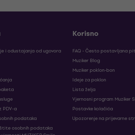
a
Korisno
je i odustajanja od ugovora
FAQ - Često postavljana pi
Muziker Blog
Muziker poklon-bon
aćanja
Ideje za poklon
paketa
Lista želja
sluge
Vjernosni program Muziker S
z PDV-a
Postavke kolačića
sobnih podataka
Upozorenje na prijevarne st
aštite osobnih podataka