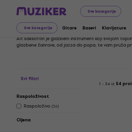
Glazbeni instrumenti
Puhački
Saksofoni
Alt saksof
Sve kategorije
Alt saksofoni
Gitare
Basevi
Klavijature
Sve kategorije
Alt saksofon je glazbeni instrument koji svojom topli
glazbene žanrove, od jazza do popa, te vam pruža pri
Sviranje alt saksofona zahtijeva vrsnu tehniku disanja
koji u svojem izričaju žele spojiti klasičnu eleganci
Svi filtri
1 - 34 iz
54 pro
Raspoloživost
Raspoloživo
(
36
)
Cijena