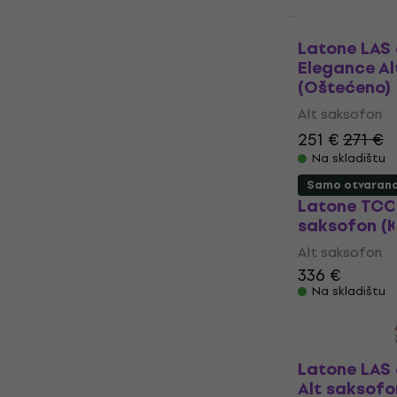
Kao novo
Latone LAS 
Elegance Al
(Oštećeno)
Alt saksofon
251 €
271 €
Na skladištu
Samo otvaran
Latone TCC
saksofon (K
Alt saksofon
336 €
Na skladištu
Latone LAS 
Alt saksof