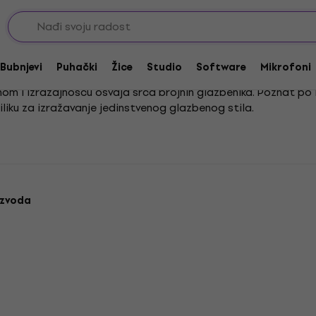
oni
Bubnjevi
Puhački
Žice
Studio
Software
Mikrofoni
nom i izražajnošću osvaja srca brojnih glazbenika. Poznat po 
liku za izražavanje jedinstvenog glazbenog stila.
 i kontrolu pritiska, čime se postiže prirodan i bogat zvuk. 
ju s modernom glazbenom energijom.
izvoda