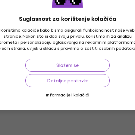
377 €
Na skladištu
Suglasnost za korištenje kolačića
-280 S SET Alt
Skoro novo
Koristimo kolačiće kako bismo osigurali funkcionalnost naše web
Latone LAS 600 Black M
stranice. Nakon što si dao svoju privolu, koristimo ih za analizu
Alt saksofon (Kao novo)
prometa i personalizaciju oglašavanja na reklamnim platformam
rećih strana, uvijek u skladu s pravilima
o zaštiti osobnih podatak
Alt saksofon
320 €
326,70 €
Slažem se
Na skladištu
Detaljne postavke
-480 SET Alt
Skoro novo
Yamaha YAS 280 S Alt
saksofon (Skoro novo)
Informacije i kolačići
Alt saksofon
1.159 €
1.189 €
Na skladištu