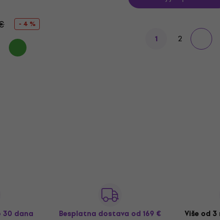
€
- 4 %
2
1
o 30 dana
Besplatna dostava
od 169 €
Više od 3