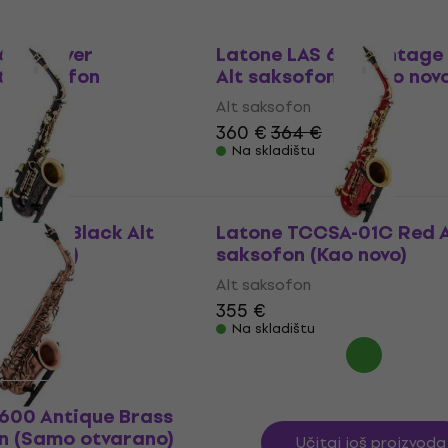
Kao novo
600 Silver
Latone LAS 600 Vintage
t saksofon
Alt saksofon (Skoro nov
Alt saksofon
360 €
364 €
Na skladištu
- 7 %
o
SA-01C Black Alt
Latone TCCSA-01C Red A
ao novo)
saksofon (Kao novo)
Alt saksofon
355 €
Na skladištu
600 Antique Brass
on (Samo otvarano)
Učitaj još proizvoda