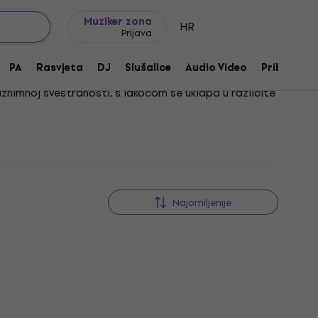
Ideje za poklon
FAQ
Muziker Blog
Muziker zona
HR
Prijava
PA
Rasvjeta
DJ
Slušalice
Audio Video
Pribor
iznimnoj svestranosti, s lakoćom se uklapa u različite
Upravo je zato ovaj instrument čest izbor glazbenika
Najomiljenije
Popust za newsletter