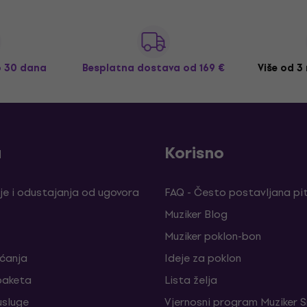
o 30 dana
Besplatna dostava
od 169 €
Više od 3
a
Korisno
je i odustajanja od ugovora
FAQ - Često postavljana pi
Muziker Blog
Muziker poklon-bon
aćanja
Ideje za poklon
paketa
Lista želja
sluge
Vjernosni program Muziker S