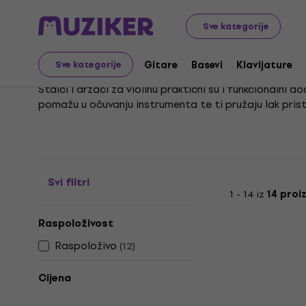
Glazbeni instrumenti
Gudački
Oprema za violine
St
Sve kategorije
Stalci za violine
Gitare
Basevi
Klavijature
Sve kategorije
Stalci i držači za violinu praktični su i funkcionalni 
pomažu u očuvanju instrumenta te ti pružaju lak pristu
Pravilnom upotrebom, stalci za violinu čuvaju tvoj dr
prilagodljivost čine ih idealnim izborom za svakog violi
Svi filtri
1 - 14 iz
14 proi
Raspoloživost
Raspoloživo
(
12
)
Cijena