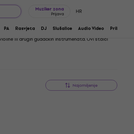
Ideje za poklon
FAQ
Muziker Blog
Muziker zona
HR
Prijava
PA
Rasvjeta
DJ
Slušalice
Audio Video
Pribor
violine ili drugih gudačkih instrumenata. Ovi stalci
ostora za vježbanje ili nastupe. Njihova stabilnost i
Najomiljenije