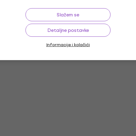
4,8
/5
nu
22,40 €
Nije na skladištu
Slažem se
dobavljača
Detaljne postavke
Informacije i kolačići