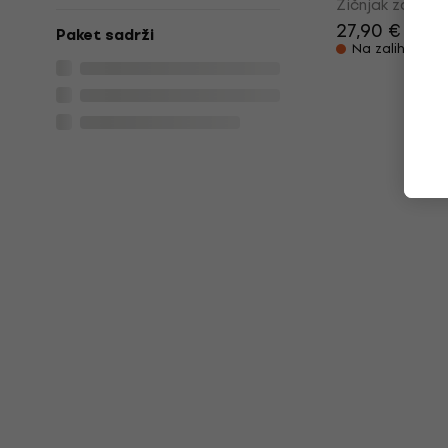
Žičnjak za violi
27,90 €
Paket sadrži
Na zalihi kod 