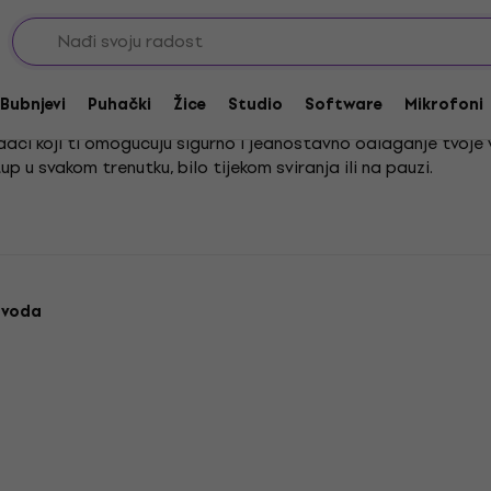
alci za violine
Bubnjevi
Puhački
Žice
Studio
Software
Mikrofoni
dodaci koji ti omogućuju sigurno i jednostavno odlaganje tvoje 
p u svakom trenutku, bilo tijekom sviranja ili na pauzi.
agocjeni instrument od oštećenja i olakšavaju organizaciju pr
nista koji cijeni sigurnost i praktičnost.
zvoda