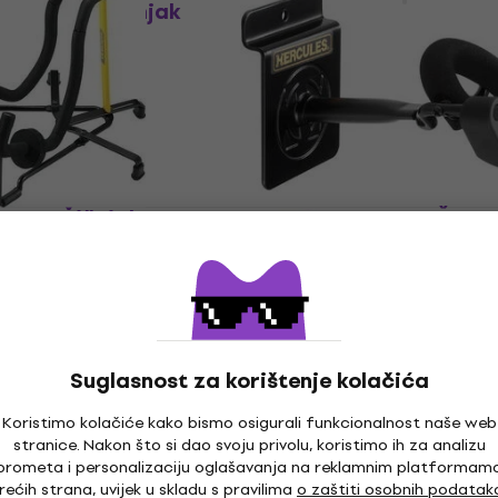
za violinu
 WN OVA Žičnjak
Žičnjak za violinu
4,8
/5
nu
12,40 €
Na skladištu
S303B Žičnjak za
Hercules DSP57SB Žičnj
violinu
nu
Žičnjak za violinu
26 €
Na skladištu
om
MUZMUZ-5
Suglasnost za korištenje kolačića
Hercules DSP57WB Žičnj
Koristimo kolačiće kako bismo osigurali funkcionalnost naše web
violinu
SP20CB Žičnjak za
stranice. Nakon što si dao svoju privolu, koristimo ih za analizu
prometa i personalizaciju oglašavanja na reklamnim platformam
Žičnjak za violinu
rećih strana, uvijek u skladu s pravilima
o zaštiti osobnih podatak