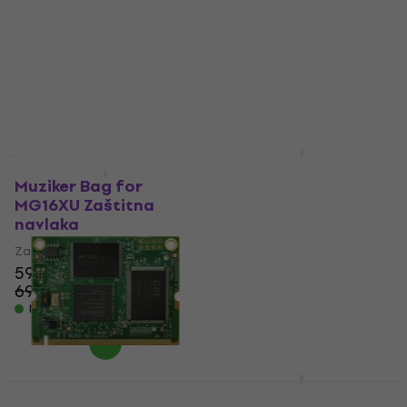
Zaštitna navlaka
Modul za proširenje za
5
/5
24,90 €
miješalice
Na skladištu
5
/5
545 €
Na skladištu
Gator G-MIXERBAG-
HAPPY HOUR
1515 Zaštitna navlaka
Muziker Bag for
MG16XU Zaštitna
Zaštitna navlaka
navlaka
4,9
/5
40 €
Zaštitna navlaka
Na skladištu
59,90 €
69,90 €
- 14 %
Na skladištu
Behringer AOIP-Dante