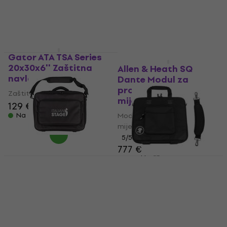
Na skladištu
Gator ATA TSA Series
HAPPY HOUR
20x30x6'' Zaštitna
Allen & Heath SQ
navlaka
Dante Modul za
proširenje za
Zaštitna navlaka
miješalice
129 €
Na skladištu
Modul za proširenje za
miješalice
5
/5
777 €
Na skladištu
Italian Stage BAG
2MIX 8 PRO Zaštitna
Mackie PROFX16-BG
navlaka
Zaštitna navlaka
Zaštitna navlaka
Zaštitna navlaka
41,20 €
5
/5
Na skladištu
71 €