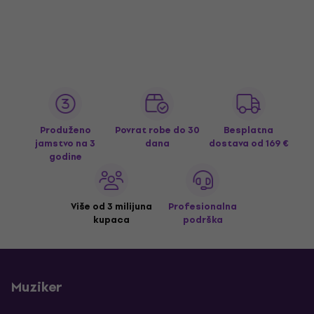
Produženo
Povrat robe do 30
Besplatna
jamstvo na 3
dana
dostava
od 169 €
godine
Više od 3 milijuna
Profesionalna
kupaca
podrška
Muziker