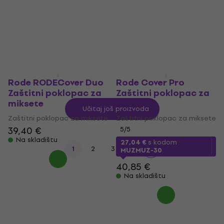
149,33 €
s kodom
106,24 €
s kodom
MUZMUZ-55
MUZMUZ-10
365 €
124,95 €
Na skladištu
Na skladištu
Rode RODECover Duo
Rode Cover Pro
Zaštitni poklopac za
Zaštitni poklopac za
miksete
miksete
Učitaj još proizvoda
Zaštitni poklopac za miksete
Zaštitni poklopac za miksete
39,40 €
5
/5
Na skladištu
27,04 €
s kodom
1
2
3
4
MUZMUZ-30
40,85 €
Na skladištu