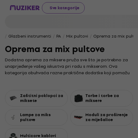
Sve kategorije
Glazbeni instrumenti
PA
Mix pultovi
Oprema za mix pulto
Oprema za mix pultove
Dodatna oprema za miksere pruža sve što je potrebno za
unaprjeđenje vašeg iskustva pri radu s mikserom. Ova
kategorija obuhvaća razne praktične dodatke koji pomažu
u zaštiti, transportu i proširenju funkcionalnosti vašeg
uređaja.
Svoju miksetu zaštitite od prašine i oštećenja pomoću
Zaštitni poklopci za
Torbe i torbe za
zaštitnih poklopaca
miksete
. Ako često prenosite svoj mikser,
miksere
torbe i
koferi
olakšat će vam transport i osigurati uređaj.
Funkcionalnost svoje opreme proširite pomoću
modula za
Lampe za miks
Moduli za proširenje
pultove
za miješalice
proširenje
, dok će vam
lampe za miksere
pomoći u radu pri
slabijem osvjetljenju. Za lakše povezivanje i organizaciju tu
su i praktični
multikabeli
.
Multicore kablovi