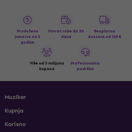
Produženo
Povrat robe do 30
Besplatna
jamstvo na 3
dana
dostava
od 169 €
godine
Više od 3 milijuna
Profesionalna
kupaca
podrška
Muziker
Kupnja
Korisno