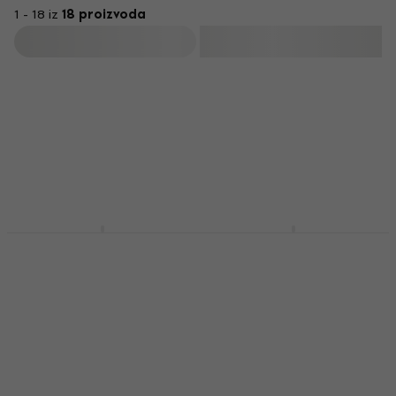
1 - 18 iz
18 proizvoda
Filtrirati
Mahalo MB1 Natural
Cascha HH 2175
Bas ukulele
Natural Bas ukulele
Bas ukulele
Bas ukulele
4,5
/5
4,8
/5
253 €
259 €
261 €
Na skladištu
Na skladištu