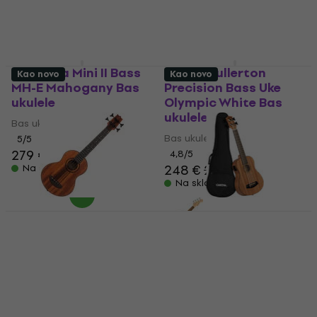
Cordoba Mini II Bass
Fender Fullerton
Kao novo
Kao novo
MH-E Mahogany Bas
Precision Bass Uke
ukulele
Olympic White Bas
ukulele
Bas ukulele
Bas ukulele
5
/5
279 €
4,8
/5
248 €
256 €
Na skladištu
Na skladištu
Mahalo MB1 Natural
Cascha HH 2175
Bas ukulele (Kao novo)
Natural Bas ukulele
(Kao novo)
Bas ukulele
Bas ukulele
182 €
240 €
- 24 %
198 €
204 €
Na skladištu
Na skladištu