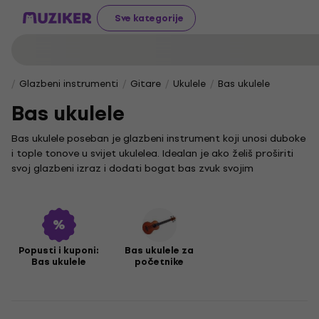
Sve kategorije
Glazbeni instrumenti
Gitare
Ukulele
Bas ukulele
Bas ukulele
Bas ukulele poseban je glazbeni instrument koji unosi duboke
i tople tonove u svijet ukulelea. Idealan je ako želiš proširiti
svoj glazbeni izraz i dodati bogat bas zvuk svojim
izvedbama, bilo da sviraš kod kuće ili na pozornici.
Početnicima koji se tek upoznaju s čarima ovog instrumenta
preporučujemo
bas ukulele za početnike
, koji pruža
jednostavnost i ugodu pri sviranju. Iskusnijim sviračima, koji
traže vrhunsku kvalitetu i svestranost zvuka, naša ponuda
Popusti i kuponi:
Bas ukulele za
Bas ukulele
početnike
bas ukulelea nudi brojne napredne mogućnosti.