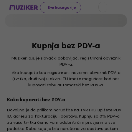
Sve kategorije
Kupnja bez PDV-a
Muziker, a.s. je slovački dobavljač, registrirani obveznik
PDV-a.
Ako kupujete kao registrirani inozemni obveznik PDV-a
(tvrtka, društvo) u okviru EU imate moguńost kod nas
kupovati robu automatski bez PDV-a.
Kako kupovati bez PDV-a
Dovoljno je da prilikom narudžbe na TVRTKU upišete PDV
ID, adresu za fakturaciju i dostavu. Kupnju sa 0% PDV-a
za vašu tvrtku ćemo vam odobriti čim provjerimo sve
podatke. Roba koja je bila naručena za dostavu putem