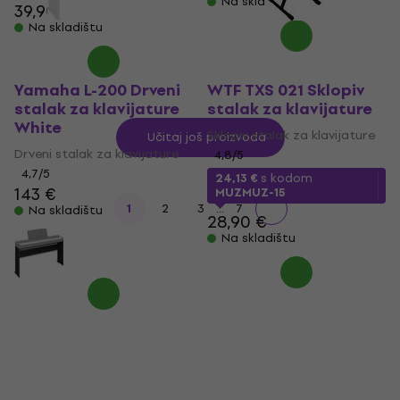
Na skladištu
39,90 €
Na skladištu
Yamaha L-200 Drveni
WTF TXS 021 Sklopiv
stalak za klavijature
stalak za klavijature
White
Sklopiv stalak za klavijature
Učitaj još proizvoda
Drveni stalak za klavijature
4,8
/5
4,7
/5
24,13 €
s kodom
143 €
MUZMUZ-15
...
1
2
3
7
Na skladištu
28,90 €
Na skladištu