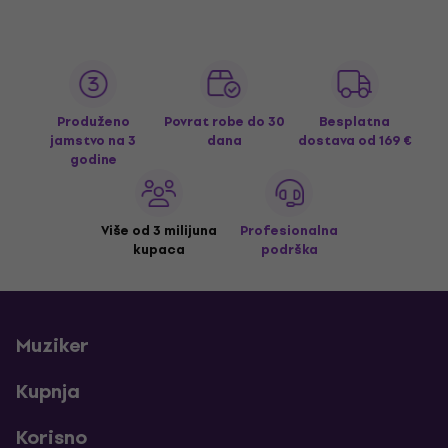
Produženo
Povrat robe do 30
Besplatna
jamstvo na 3
dana
dostava
od 169 €
godine
Više od 3 milijuna
Profesionalna
kupaca
podrška
Muziker
Kupnja
Korisno