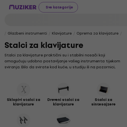
Sve kategorije
Glazbeni instrumenti
Klavijature
Oprema za klavijature
St
Stalci za klavijature
Stalci za klavijature praktični su i stabilni nosači koji
omogućuju udobno postavljanje vašeg instrumenta tijekom
sviranja. Bilo da svirate kod kuće, u studiju ili na pozornici,
odgovarajući stalak pružit će vam sigurnost i optimalan
položaj za izvedbu.
Za lakši transport i skladištenje odaberite
sklopive stalke za
klavijature
koji se jednostavno sklapaju i zauzimaju malo
prostora. Ako preferirate prirodan izgled i čvrstoću,
drveni
Sklopivi stalci za
Dreveni stalci za
Stalci za
klavijature
klavijature
sintesajzere
stalci za klavijature
unose toplinu drva i jamče dugotrajnost.
Za specifične potrebe,
stalci za sintesajzere
nude
prilagođene opcije koje olakšavaju pristup svim kontrolama
instrumenta.