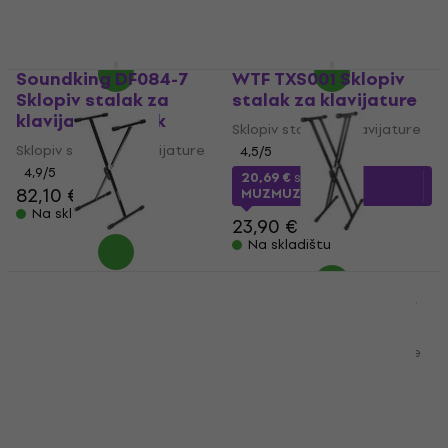
Soundking DF084-7
WTF TXS001 Sklopiv
Sklopiv stalak za
stalak za klavijature
klavijature Black
Sklopiv stalak za klavijature
Sklopiv stalak za klavijature
4,5
/5
4,9
/5
20,69 €
s kodom
82,10 €
MUZMUZ-10
Na skladištu
23,90 €
Na skladištu
Soundking DF029-6
WTF TXS004 Sklopiv
Sklopiv stalak za
stalak za klavijature
klavijature Black
Black
Sklopiv stalak za klavijature
Sklopiv stalak za klavijature
4,6
/5
4,6
/5
21 €
27,90 €
Na skladištu
Na skladištu