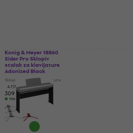
150 €
139 €
Na skladištu
Na skladištu
Konig & Meyer 18860
Bespeco KSXE Sklopiv
Sider Pro Sklopiv
stalak za klavijature
stalak za klavijature
Black
Adonized Black
Sklopiv stalak za klavijature
Sklopiv stalak za klavijature
4,9
/5
79,90 €
4,7
/5
309 €
Na skladištu
Na skladištu