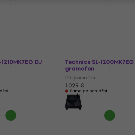
ramofon
gramofon
DJ gramofon
4,9
/5
357 €
džbi
Samo po narudžbi
L-1210MK7EG DJ
Technics SL-1200MK7EG
gramofon
DJ gramofon
1.029 €
džbi
Samo po narudžbi