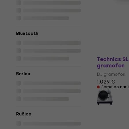
Black DJ g
DJ gramofon
4,9
/5
335 €
Bluetooth
Samo po naru
Technics S
gramofon
Brzina
DJ gramofon
1.029 €
Samo po naru
Ručica