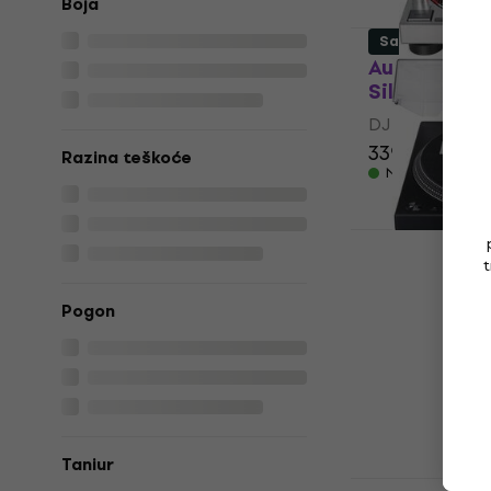
Boja
Samo otvaran
Audio-Tech
Silver DJ g
DJ gramofon
339 €
Razina teškoće
Na skladištu
Lenco L-381
t
gramofon (
Pogon
DJ gramofon
318 €
Na skladištu
Taniur
Reloop RP-