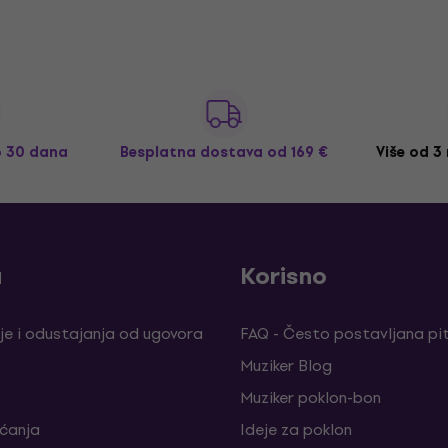
o 30 dana
Besplatna dostava
od 169 €
Više od 3
a
Korisno
je i odustajanja od ugovora
FAQ - Često postavljana pi
Muziker Blog
Muziker poklon-bon
aćanja
Ideje za poklon