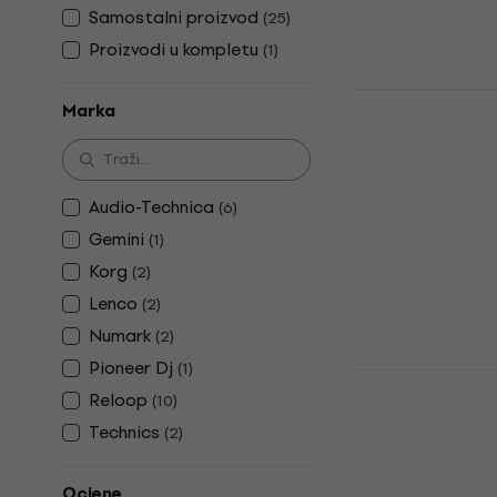
Na skladištu
Samostalni proizvod
(
25
)
Proizvodi u kompletu
(
1
)
Reloop RP-
Marka
gramofon
DJ gramofon
5
/5
Audio-Technica
677 €
(
6
)
Na skladištu
Gemini
(
1
)
Korg
(
2
)
Lenco
(
2
)
Numark
(
2
)
Pioneer Dj
(
1
)
Numark PT0
Reloop
(
10
)
gramofon
Technics
(
2
)
DJ gramofon
4,8
/5
159 €
Ocjene