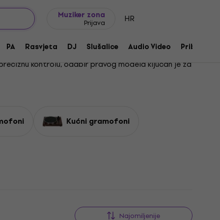
Ideje za poklon
FAQ
Muziker Blog
Muziker zona
HR
Prijava
PA
Rasvjeta
DJ
Slušalice
Audio Video
Pribor
preciznu kontrolu, odabir pravog modela ključan je za
 set bio potpun, istraži i našu ponudu
DJ miksera
, koji
gu značajno poboljšati tvoje iskustvo i produžiti
amofoni
Kućni gramofoni
i pronađi sve što ti je potrebno za savršen miks. Od
ti se miksanju i stvaraj glazbu s opremom koja te neće
Najomiljenije