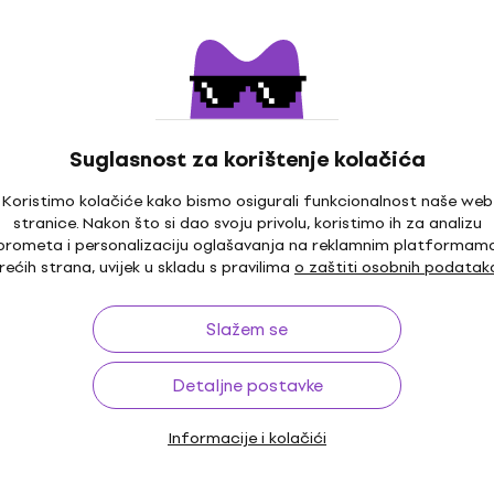
Reloop RP-1000 MK2 C
o
Skoro novo
SET Black DJ gramofon
nica AT-LP120X USB
ramofon (Kao novo)
DJ gramofon
4,8
/5
338,41 €
s kodom
MUZMUZ-15
Suglasnost za korištenje kolačića
405,20 €
Koristimo kolačiće kako bismo osigurali funkcionalnost naše web
Na skladištu
stranice. Nakon što si dao svoju privolu, koristimo ih za analizu
prometa i personalizaciju oglašavanja na reklamnim platformam
8BK Black DJ
Gemini TT-5000 DJ gra
rećih strana, uvijek u skladu s pravilima
o zaštiti osobnih podatak
Samo otvarano)
(Skoro novo)
DJ gramofon
Slažem se
353 €
Na skladištu
Detaljne postavke
Informacije i kolačići
2000 USB MK2
Reloop RP-2000 MK2 Bl