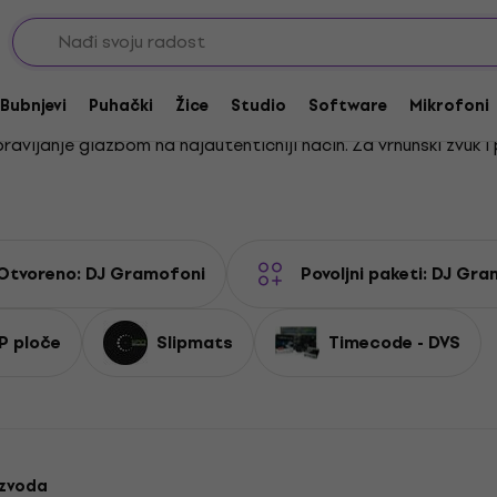
Bubnjevi
Puhački
Žice
Studio
Software
Mikrofoni
vljanje glazbom na najautentičniji način. Za vrhunski zvuk i 
dovoljiti potrebe i početnika i profesionalaca. Kako bi tvoj
ra. Kvalitetna
zvučnica s iglom
ili profesionalni
slipmatovi
mo
Otvoreno: DJ Gramofoni
Povoljni paketi: DJ Gr
ti zvučne horizonte? Istraži našu cjelokupnu ponudu
DJ opreme
u za razvoj vlastitog stila i tehnike.
P ploče
Slipmats
Timecode - DVS
užaju pouzdanost i kvalitetu potrebnu za svaki nastup. Prepus
izvoda