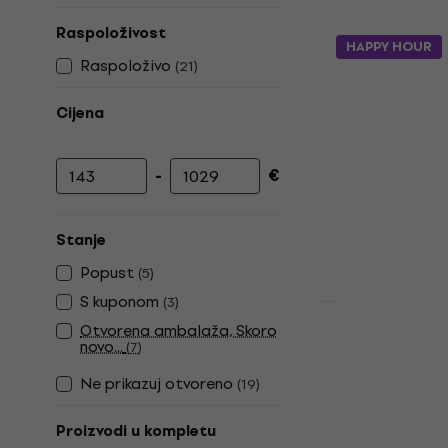
Raspoloživost
HAPPY HOUR
Raspoloživo
(
21
)
Cijena
-
€
Najniža cijena
Najviša cijena
Stanje
Popust
(
5
)
S kuponom
(
3
)
Otvorena ambalaža, Skoro
Audio-Tech
novo...
(
7
)
Black DJ g
Ne prikazuj otvoreno
(
19
)
DJ gramofon
4,9
/5
Proizvodi u kompletu
400 €