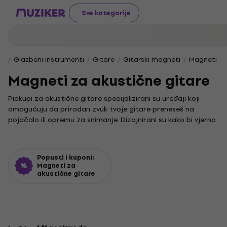
Sve kategorije
Glazbeni instrumenti
Gitare
Gitarski magneti
Magneti za
Magneti za akustične gitare
Pickupi za akustične gitare specijalizirani su uređaji koji
omogućuju da prirodan zvuk tvoje gitare preneseš na
pojačalo ili opremu za snimanje. Dizajnirani su kako bi vjerno
sačuvali toplinu i jedinstveni karakter zvuka akustične gitare,
pružajući ti autentičan ton bez ikakvog gubitka kvalitete.
Bilo da sviraš folk, blues ili neki drugi žanr, zvuk koji proizvodi
Popusti i kuponi:
akustična gitara ključan je za atmosferu. Kvalitetan pickup
Magneti za
akustične gitare
omogućuje ti da taj zvuk preneseš na pozornicu ili u studio,
podižući svoj nastup na višu razinu. Odabir pravog pickupa
za tvoju gitaru može značajno oblikovati tvoj konačni ton i
obogatiti način sviranja.