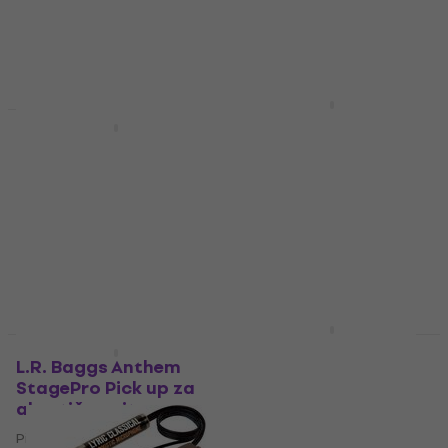
5
/5
4,7
/5
36 €
36,42 €
s kodom
Na skladištu
MUZMUZ-10
40,90 €
Na skladištu
L.R. Baggs EAS-VTC-N
HAPPY HOUR
Pick up za akustičnu
L.R. Baggs Anthem SL
gitaru
Classical Pick up za
akustičnu gitaru
Pick up za akustičnu gitaru
Pick up za akustičnu gitaru
5
/5
222 €
263 €
Na skladištu
Na skladištu
KNA Pickups AP-1 Pick
Količinski popust
up za akustičnu
L.R. Baggs Anthem
gitaru
StagePro Pick up za
akustičnu gitaru
Pick up za akustičnu gitaru
Pick up za akustičnu gitaru
4,5
/5