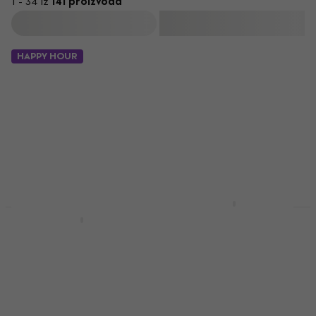
1 - 34 iz
141 proizvoda
Filtrirati
HAPPY HOUR
Cherub GT-3 Pick up
za akustičnu gitaru
Soundking AN 001
Black Pick up za
Pick up za akustičnu gitaru
akustičnu gitaru
4,7
/5
31,90 €
Pick up za akustičnu gitaru
Na skladištu
3,9
/5
12,90 €