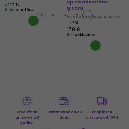
up za akustičnu
222 €
gitaru
Na skladištu
...
1
2
3
5
Pick up za akustičnu gitaru
4,7
/5
138 €
Na skladištu
Produženo
Povrat robe do 30
Besplatna
jamstvo na 3
dana
dostava
od 169 €
godine