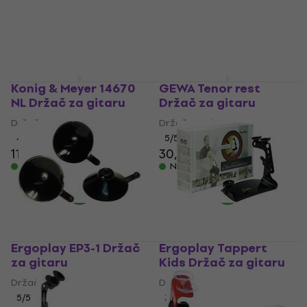
4,9
/5
4,8
/5
16,30 €
15,60 €
Na skladištu
Na skladištu
Konig & Meyer 14670
GEWA Tenor rest
NL Držač za gitaru
Držač za gitaru
Držač za gitaru
Držač za gitaru
4,7
/5
5
/5
11,80 €
13,70 €
30,50 €
Na skladištu
Na skladištu
Ergoplay EP3-1 Držač
Ergoplay Tappert
za gitaru
Kids Držač za gitaru
Držač za gitaru
Držač za gitaru
5
/5
3
/5