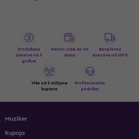
Produženo
Povrat robe do 30
Besplatna
jamstvo na 3
dana
dostava
od 169 €
godine
Više od 3 milijuna
Profesionalna
kupaca
podrška
Muziker
Kupnja