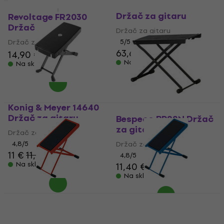
Ergoplay Tröster
Količinski popust
Držač za gitaru
Revoltage FR2030
Držač za gitaru
Držač za gitaru
Držač za gitaru
5
/5
63,60 €
14,90 €
Na skladištu
Na skladištu
Konig & Meyer 14640
Držač za gitaru
Bespeco BP22N Držač
za gitaru
Držač za gitaru
4,8
/5
Držač za gitaru
11 €
11,80 €
4,8
/5
Na skladištu
11,40 €
11,90 €
Na skladištu
Konig & Meyer 14670
Konig & Meyer 14670
RD Držač za gitaru
BL Držač za gitaru
Držač za gitaru
Držač za gitaru