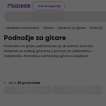
Sve kategorije
Glazbeni instrumenti
Gitare
Oprema za gitare
Podnožje 
Podnožje za gitare
Podnožka za gitaru jednostavan je, ali iznimno koristan
dodatak za svakog gitarista u potrazi za udobnošću i
stabilnošću. Pomaže u održavanju gitare u idealnom
položaju, što je ključno pri sviranju klasičnih i akustičnih
modela. Ispravna postura ne samo da poboljšava kvalitetu
zvuka, već i osigurava ugodnije iskustvo sviranja.
Neovisno o glazbenom stilu, podnožka za gitaru olakšava
sviranje u sjedećem položaju, omogućujući bolju kontrolu
1 - 25 iz
25 proizvoda
nad instrumentom te smanjujući napetost u leđima,
Filtrirati
ramenima i rukama. Zbog svoje jednostavnosti i
funkcionalnosti, predstavlja praktičan izbor za sve svirače
koji žele unaprijediti svoje glazbeno iskustvo i postići pravilno