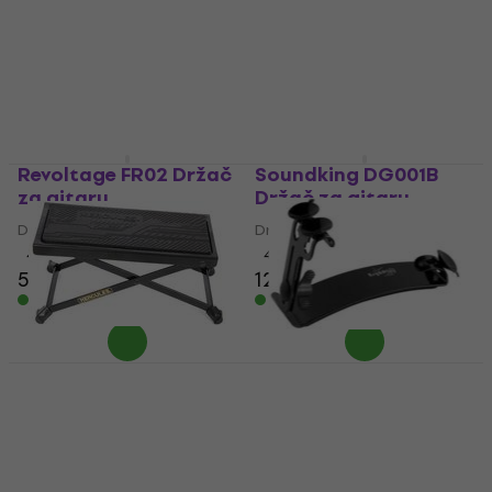
držanje.
Revoltage FR02 Držač
Soundking DG001B
za gitaru
Držač za gitaru
Držač za gitaru
Držač za gitaru
4,9
/5
4,7
/5
5,49 €
12 €
Na skladištu
Na skladištu
Hercules FS100B Držač
Ergoplay Tappert
za gitaru
Držač za gitaru
Držač za gitaru
Držač za gitaru
4,8
/5
5
/5
14,30 €
41,10 €