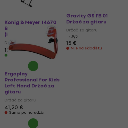
Gravity GS FB 01
Držač za gitaru
Konig & Meyer 14670
BK Držač za gitaru
Držač za gitaru
(Kao novo)
4,9
/5
15 €
Držač za gitaru
Nije na skladištu
12,10 €
12,28 €
Na skladištu
Ergoplay
Professional for Kids
Left Hand Držač za
gitaru
Držač za gitaru
41,20 €
Samo po narudžbi