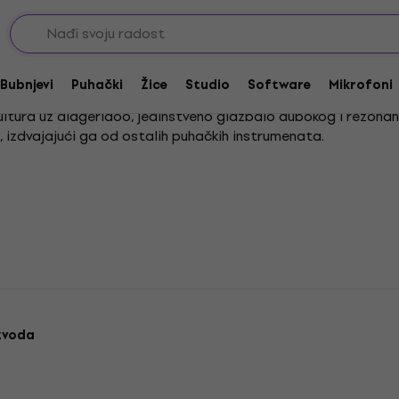
Bubnjevi
Puhački
Žice
Studio
Software
Mikrofoni
 kultura uz didgeridoo, jedinstveno glazbalo dubokog i rezona
 izdvajajući ga od ostalih puhačkih instrumenata.
ivanja s prirodom, idealno za sve koji cijene autentičnost. Ka
niti još ugodnijom. Ovaj drevni instrument savršen je odabir za 
zvoda