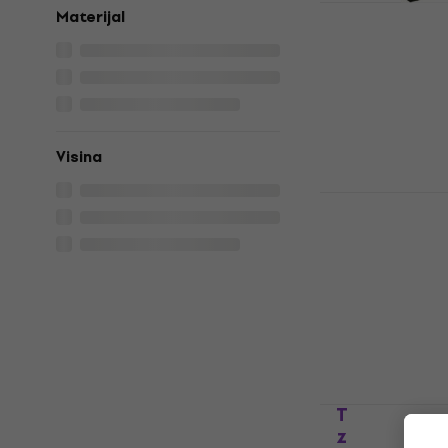
Terre 27960
Materijal
za didgeri
Zaštitna torba
5
/5
8,89 €
Na skladištu
Visina
Terre Teak 
Didgeridoo
5
/5
75,93 €
s kod
80,90 €
Na skladištu
Terre 27961
za didgeri