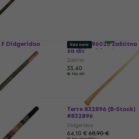
168 €
Na skladištu
 F Didgeridoo
Terre 2796025 Zaštitna
Kao novo
za didgeridoo
Zaštitna torba za didgeridoo
33,40 €
Na skladištu
oo 120 cm
Terre 832896 (B-Stock)
(Kao novo)
#832896
Didgeridoo
64,10 €
68,90 €
Na skladištu