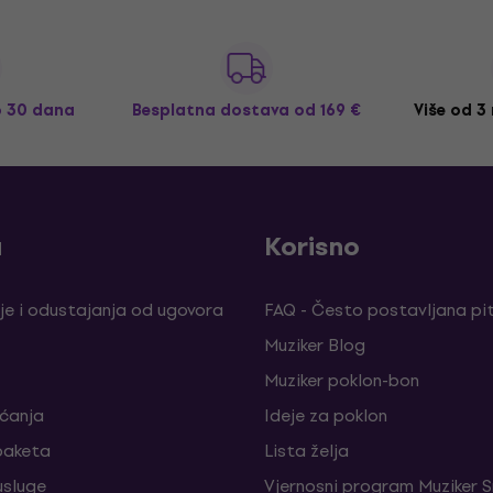
o 30 dana
Besplatna dostava
od 169 €
Više od 3
a
Korisno
je i odustajanja od ugovora
FAQ - Često postavljana pi
Muziker Blog
Muziker poklon-bon
aćanja
Ideje za poklon
paketa
Lista želja
sluge
Vjernosni program Muziker S