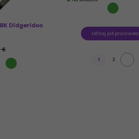
-BK Didgeridoo
Učitaj još proizvoda
0 €
2
1