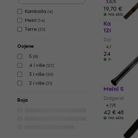
3,8
/5
19,70 €
Kamballa
(
4
)
Na skladištu
Meinl
(
14
)
Kamballa 8
Terre
120 cm Did
(
33
)
Didgeridoo
Ocjene
4,7
/5
24 €
5
(
8
)
Na skladištu
4 i više
(
27
)
3 i više
(
30
)
2 i više
(
31
)
Meinl SDDG
Didgeridoo
Boja
4,7
/5
42 €
45,20 
Na skladištu