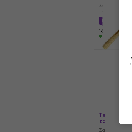
Zaštitna torba
4,8
/5
15,66 €
s kodo
16,90 €
Na skladištu
Terre Teak 
Didgeridoo
t
5
/5
67,25 €
s kod
80,90 €
Na skladištu
Terre 27961
za didgeri
Zaštitna torba