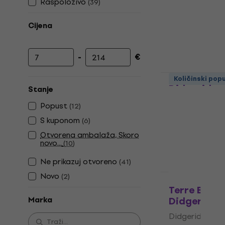
Raspoloživo
(
39
)
Cijena
-
€
Najniža cijena
Najviša cijena
Terre Bamb
Količinski pop
Didgeridoo
Stanje
Didgeridoo
Popust
(
12
)
4,9
/5
S kuponom
(
6
)
21,90 €
Otvorena ambalaža, Skoro
Na skladištu
novo...
(
10
)
Ne prikazuj otvoreno
(
41
)
Novo
(
2
)
Terre Bamb
Didgeridoo
Marka
Didgeridoo