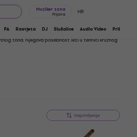
Ideje za poklon
FAQ
Muziker Blog
Muziker zona
HR
Prijava
PA
Rasvjeta
DJ
Slušalice
Audio Video
Pribor
ntnog tona. Njegova posebnost leži u tehnici kružnog
ko bi tvoje glazbalo bilo sigurno i zaštićeno, istraži
ljubitelje etno glazbe i sve one koji žele istražiti
Najomiljenije