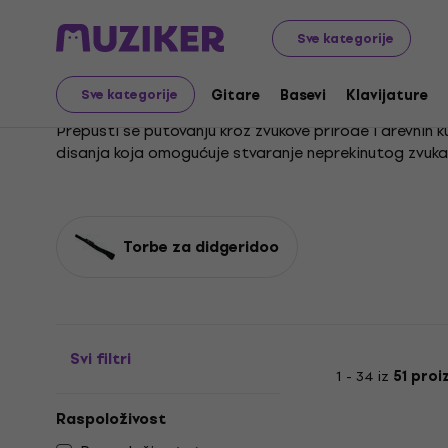
Glazbeni instrumenti
Bubnjevi
Udaraljke
Didgeridoo
Sve kategorije
Didgeridoo
Gitare
Basevi
Klavijature
Sve kategorije
Prepusti se putovanju kroz zvukove prirode i drevnih
disanja koja omogućuje stvaranje neprekinutog zvuka,
Sviranje didgeridooa pruža neponovljivo iskustvo povez
našu ponudu
torbica za didgeridoo
koje će svirku uči
nove zvučne horizonte.
Torbe za didgeridoo
Svi filtri
1 - 34 iz
51 proi
Raspoloživost