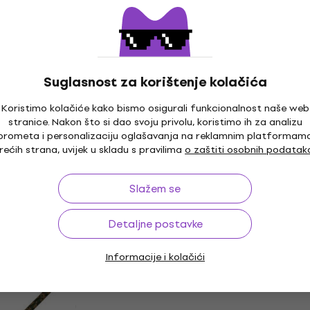
 za didgeridoo
Didgeridoo
141 €
Na skladištu
m
MUZMUZ-5
Suglasnost za korištenje kolačića
Koristimo kolačiće kako bismo osigurali funkcionalnost naše web
F Didgeridoo
Terre 279611-L Zaštitna
stranice. Nakon što si dao svoju privolu, koristimo ih za analizu
Besplatna dostava
prometa i personalizaciju oglašavanja na reklamnim platformam
za didgeridoo
rećih strana, uvijek u skladu s pravilima
o zaštiti osobnih podatak
Zaštitna torba za didgeridoo
5
/5
om
MUZMUZ-15
Slažem se
40,08 €
s kodom
MUZMUZ-15
47,90 €
Detaljne postavke
Na skladištu
Informacije i kolačići
23 Zaštitna torba
doo
Terre Acacia 145 Didge
 za didgeridoo
Didgeridoo