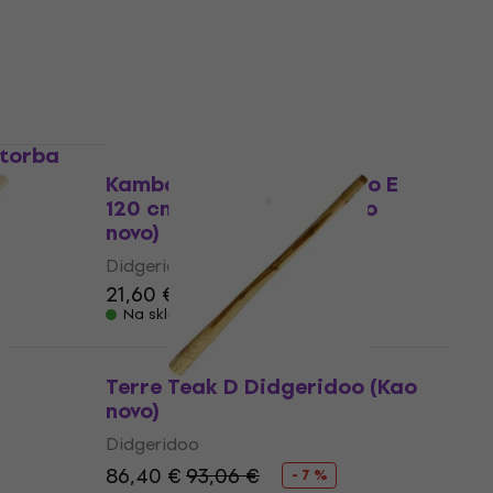
1
/5
214 €
Na skladištu
 torba
Kao novo
Kamballa 838604 Bamboo E
120 cm Didgeridoo (Skoro
novo)
Didgeridoo
21,60 €
22,40 €
Na skladištu
Terre Teak D Didgeridoo (Kao
novo)
Didgeridoo
86,40 €
93,06 €
- 7 %