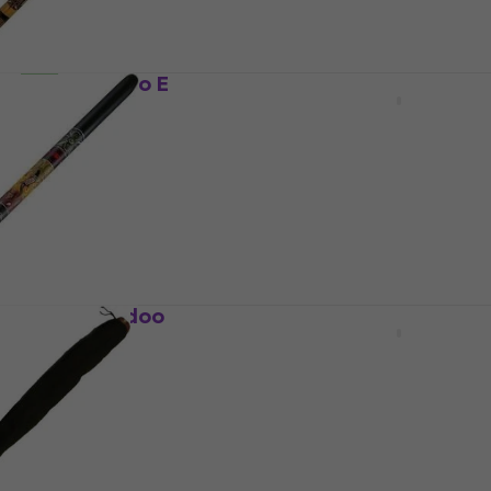
74 €
Na skladištu
38604 Bamboo E
Meinl TSDDG2-BK Travel
geridoo
Didgeridoo
Didgeridoo
4,2
/5
77 €
Na skladištu
1-BK Didgeridoo
Terre Teak NT 150 cm
Didgeridoo
Didgeridoo
€
4,9
/5
64,24 €
s kodom
MUZMUZ-5
68,90 €
Na skladištu