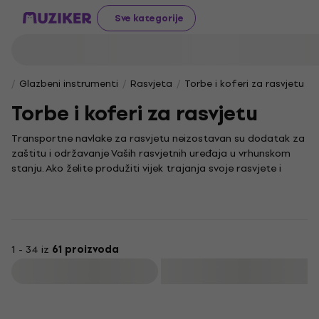
Sve kategorije
Glazbeni instrumenti
Rasvjeta
Torbe i koferi za rasvjetu
Torbe i koferi za rasvjetu
Transportne navlake za rasvjetu neizostavan su dodatak za
zaštitu i održavanje Vaših rasvjetnih uređaja u vrhunskom
stanju. Ako želite produžiti vijek trajanja svoje rasvjete i
osigurati joj dodatnu sigurnost, ovdje ćete pronaći sve što
trebate.
Kako biste upotpunili svoju opremu, istražite i našu ponudu
dodatnog pribora koji je dizajniran da Vam olakša rad i
poboljša funkcionalnost Vaših uređaja. Budući da nisu
1 - 34 iz
61 proizvoda
dostavljene ključne riječi za procjenu, ne mogu se pronaći
Filtrirati
niti analizirati relevantne ključne riječi za kategoriju
"Transportne navlake za rasvjetu".
Količinski popust
Ukoliko tražite savjete i trikove o održavanju i korištenju