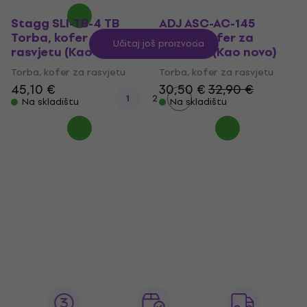
Stagg SLI-TB-4 TB
ADJ ASC-AC-145
Torba, kofer za
Torba, kofer za
Učitaj još proizvoda
rasvjetu (Kao novo)
rasvjetu (Kao novo)
Torba, kofer za rasvjetu
Torba, kofer za rasvjetu
45,10 €
30,50 €
32,90 €
1
2
Na skladištu
Na skladištu