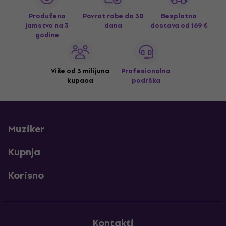
Produženo
Povrat robe do 30
Besplatna
jamstvo na 3
dana
dostava
od 169 €
godine
Više od 3 milijuna
Profesionalna
kupaca
podrška
Muziker
Kupnja
Korisno
Kontakti