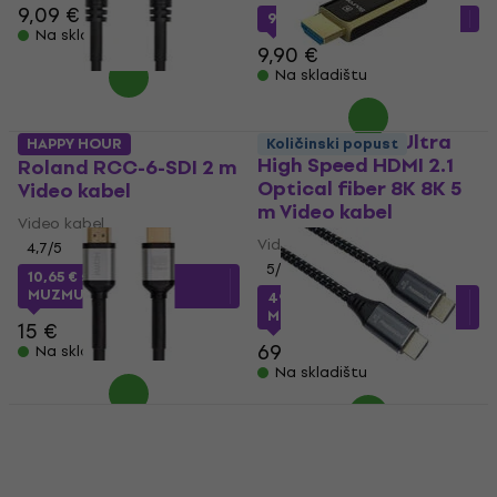
9,09 €
9,15 €
s kodom
MUZMUZ-5
Na skladištu
9,90 €
Na skladištu
PremiumCord Ultra
HAPPY HOUR
Količinski popust
High Speed HDMI 2.1
Roland RCC-6-SDI 2 m
Optical fiber 8K 8K 5
Video kabel
m Video kabel
Video kabel
Video kabel
4,7
/5
5
/5
10,65 €
s kodom
MUZMUZ-25
49,15 €
s kodom
MUZMUZ-25
15 €
69 €
Na skladištu
Na skladištu
Akcija
Roland RCC-3-HDMI
PremiumCord ULTRA
100 cm Video kabel
HDMI 2.1 High Speed +
Ethernet 8K 1,5 m
Video kabel