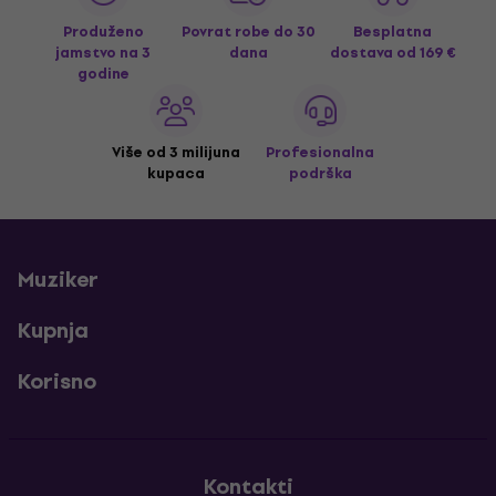
Produženo
Povrat robe do 30
Besplatna
jamstvo na 3
dana
dostava
od 169 €
godine
Više od 3 milijuna
Profesionalna
kupaca
podrška
Muziker
Kupnja
Korisno
Kontakti