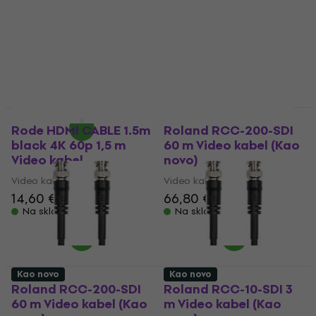
Orange 4K 60p 3 m
Video kabel
Video kabel
5
/5
Video kabel
20,60 €
15,72 €
s kodom
MUZMUZ-20
Na skladištu
19,90 €
Na skladištu
Kao novo
Kao novo
Rode HDMI CABLE 1.5m
Roland RCC-200-SDI
black 4K 60p 1,5 m
60 m Video kabel (Kao
Video kabel
novo)
Video kabel
Video kabel
14,60 €
16 €
66,80 €
Na skladištu
Na skladištu
Kao novo
Kao novo
Roland RCC-200-SDI
Roland RCC-10-SDI 3
60 m Video kabel (Kao
m Video kabel (Kao