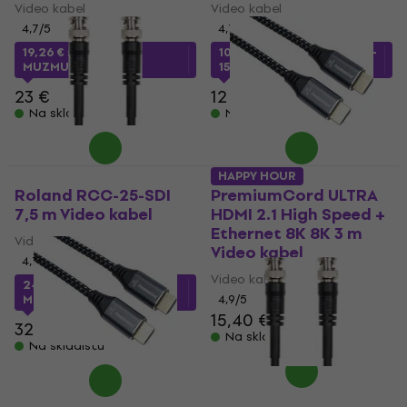
Video kabel
Video kabel
4,7
/5
4,7
/5
19,26 €
s kodom
10,13 €
s kodom
MUZMUZ-
MUZMUZ-15
15
23 €
12 €
Na skladištu
Na skladištu
HAPPY HOUR
Roland RCC-25-SDI
PremiumCord ULTRA
7,5 m Video kabel
HDMI 2.1 High Speed +
Ethernet 8K 8K 3 m
Video kabel
Video kabel
4,7
/5
Video kabel
24,09 €
s kodom
MUZMUZ-20
4,9
/5
15,40 €
32 €
Na skladištu
Na skladištu