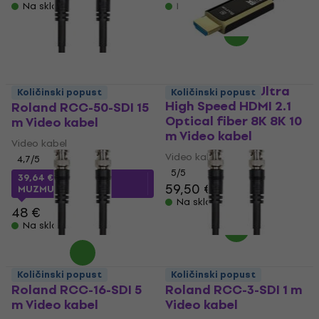
Na skladištu
Na skladištu
PremiumCord Ultra
Količinski popust
Količinski popust
High Speed HDMI 2.1
Roland RCC-50-SDI 15
Optical fiber 8K 8K 10
m Video kabel
m Video kabel
Video kabel
Video kabel
4,7
/5
5
/5
39,64 €
s kodom
59,50 €
MUZMUZ-15
Na skladištu
48 €
Na skladištu
Količinski popust
Količinski popust
Roland RCC-16-SDI 5
Roland RCC-3-SDI 1 m
m Video kabel
Video kabel