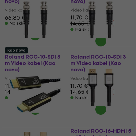
novo)
novo)
Video kabel
Video kabel
11,70 €
66,80 €
14,65 €
Na skladištu
- 20 %
Na skladištu
Kao novo
Roland RCC-10-SDI 3
Roland RCC-10-SDI 3
m Video kabel (Kao
m Video kabel (Kao
novo)
novo)
Video kabel
Video kabel
11,70 €
11,70 €
14,65 €
14,65 €
- 20 %
- 20 %
Na skladištu
Na skladištu
Roland RCC-16-HDMI 5