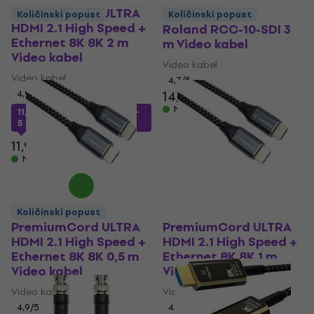
PremiumCord ULTRA
Količinski popust
Količinski popust
HDMI 2.1 High Speed +
Roland RCC-10-SDI 3
Ethernet 8K 8K 2 m
m Video kabel
Video kabel
Video kabel
Video kabel
4,7
/5
4,9
/5
14,80 €
Na skladištu
11,29 €
s kodom
MUZMUZ-
5
11,90 €
Na skladištu
Količinski popust
PremiumCord ULTRA
PremiumCord ULTRA
HDMI 2.1 High Speed +
HDMI 2.1 High Speed +
Ethernet 8K 8K 0,5 m
Ethernet 8K 8K 1 m
Video kabel
Video kabel
Video kabel
Video kabel
4,9
/5
4,9
/5