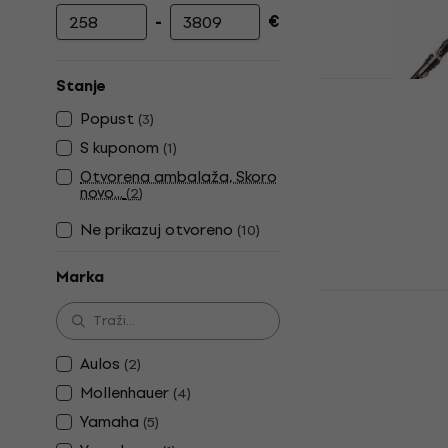
-
€
Najniža cijena
Najviša cijena
Stanje
Aulos 533B 
Popust
(
3
)
Bas uzdužna fl
S kuponom
(
1
)
4,9
/5
Otvorena ambalaža, Skoro
592 €
novo...
(
2
)
Na skladištu
Ne prikazuj otvoreno
(
10
)
Marka
Yamakawa 
uzdužna fl
Bas uzdužna fl
Aulos
(
2
)
4,5
/5
Mollenhauer
(
4
)
232,56 €
s ko
Yamaha
(
5
)
259 €