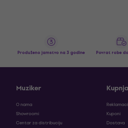
Produženo jamstvo na 3 godine
Povrat robe d
Muziker
Kupnj
O nama
Reklamaci
Showroomi
Kuponi
Centar za distribuciju
Dostava