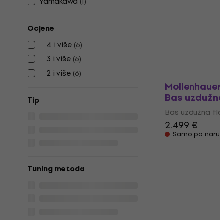
Yamakawa
(
1
)
Na skladištu
Yamaha YRB
flauta
Ocjene
Bas uzdužna fl
4 i više
(
6
)
5
/5
3 i više
1.333 €
(
6
)
Samo po naru
2 i više
(
6
)
Mollenhaue
Bas uzdužn
Tip
Bas uzdužna fl
2.499 €
Samo po naru
Tuning metoda