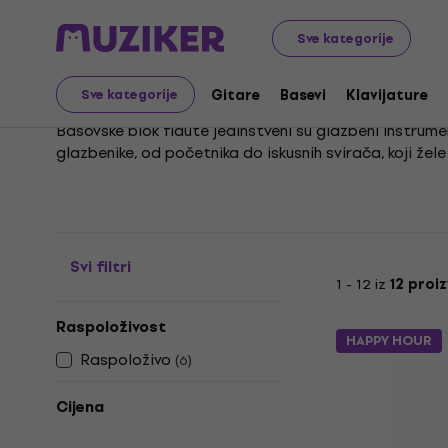
Glazbeni instrumenti
Puhački
Uzdužne flaute
Bas u
Sve kategorije
Bas uzdužne flaute
Gitare
Basevi
Klavijature
Sve kategorije
Basovske blok flaute jedinstveni su glazbeni instrum
glazbenike, od početnika do iskusnih svirača, koji žel
Zbog jednostavnosti i prirodnog načina sviranja, pris
žanrovima, od klasične glazbe do tradicionalnih i suv
Svi filtri
1 - 12 iz
12 proi
Raspoloživost
HAPPY HOUR
Raspoloživo
(
6
)
Cijena