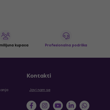
 milijuna kupaca
Profesionalna podrška
Kontakti
tanja
Javi nam se