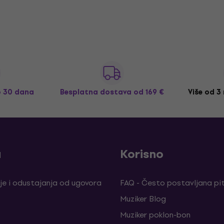
o 30 dana
Besplatna dostava
od 169 €
Više od 3
a
Korisno
je i odustajanja od ugovora
FAQ - Često postavljana pi
Muziker Blog
Muziker poklon-bon