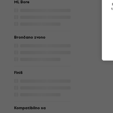
ML Bore
t
Brončano zvono
Finiš
Kompatibilno sa