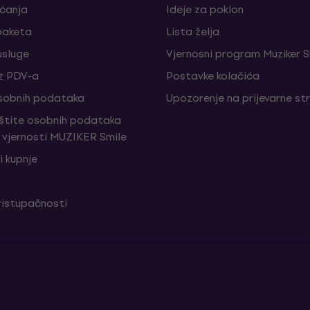
aćanja
Ideje za poklon
paketa
Lista želja
sluge
Vjernosni program Muziker S
z PDV-a
Postavke kolačića
sobnih podataka
Upozorenje na prijevarne st
aštite osobnih podataka
vjernosti MUZIKER Smile
i kupnje
ristupačnosti