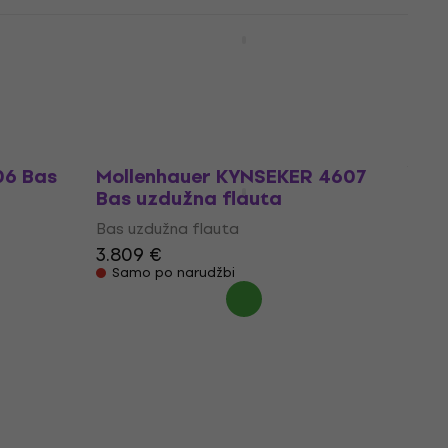
dužna
Mollenhauer CANTA 2546K Bas
uzdužna flauta
Bas uzdužna flauta
1.659 €
Samo po narudžbi
06 Bas
Mollenhauer KYNSEKER 4607
Bas uzdužna flauta
Bas uzdužna flauta
3.809 €
Samo po narudžbi