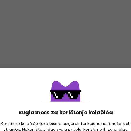
Suglasnost za korištenje kolačića
Koristimo kolačiće kako bismo osigurali funkcionalnost naše web
stranice. Nakon što si dao svoju privolu, koristimo ih za analizu