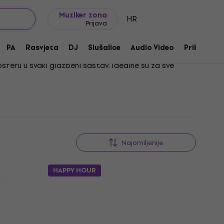
Ideje za poklon
FAQ
Muziker Blog
Muziker zona
HR
Prijava
PA
Rasvjeta
DJ
Slušalice
Audio Video
Pribor
feru u svaki glazbeni sastav. Idealne su za sve
Ove se flaute često koriste u različitim glazbenim
ivno izražavanje.
Najomiljenije
HAPPY HOUR