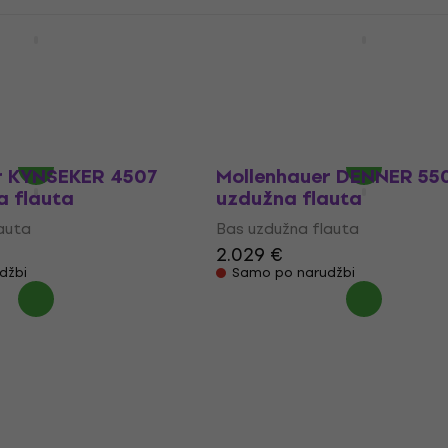
 61 Bas uzdužna
Yamaha YRGB 61 Bas uz
flauta
auta
Bas uzdužna flauta
5
/5
2.333 €
džbi
Samo po narudžbi
r KYNSEKER 4507
Mollenhauer DENNER 55
a flauta
uzdužna flauta
auta
Bas uzdužna flauta
2.029 €
džbi
Samo po narudžbi