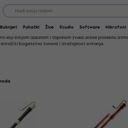
zdužne flaute
Bubnjevi
Puhački
Žice
Studio
Software
Mikrofoni
enti koji svojom dubinom i toplinom zvuka unose posebnu atmos
e istražiti bogatstvo tonova i izražajnost sviranja.
tupačne su svima koji žele razvijati svoje glazbene vještine. 
remenih stilova, što pruža širok spektar mogućnosti za kreat
zvoda