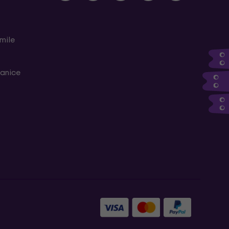
mile
ranice