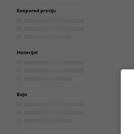
Raspored prstiju
Materijal
Boja