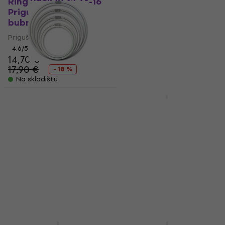
Ring Pack 10-12-14-16
Performer Pad
Prigušivač za
Prigušivač za
bubnjeve
bubnjeve
Prigušivač za bubnjeve
Prigušivač za bubnjeve
4,6
/5
4,1
/5
14,70 €
7,69 €
17,90 €
- 18 %
Na skladištu
Na skladištu
Aquarian SRSET-2
Studio Rings
Stagg MF1621
Prigušivač za
Prigušivač za
bubnjeve
bubnjeve
Prigušivač za bubnjeve
Prigušivač za bubnjeve
4,6
/5
4,6
/5
17 €
13,60 €
14,40 €
Na skladištu
Na skladištu