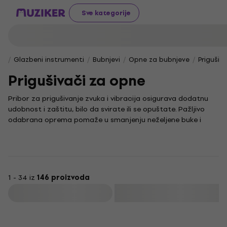
Sve kategorije
Glazbeni instrumenti
Bubnjevi
Opne za bubnjeve
Prigušiv
Prigušivači za opne
Pribor za prigušivanje zvuka i vibracija osigurava dodatnu
udobnost i zaštitu, bilo da svirate ili se opuštate. Pažljivo
odabrana oprema pomaže u smanjenju neželjene buke i
vibracija, čineći svako iskustvo ugodnijim i neometanim.
Za zaštitu sluha u bučnim okruženjima, naši čepići za uši
predstavljaju idealno rješenje. U ponudi su i posebni čepići za
uši za spavanje, dizajnirani za miran i neometan odmor. Uz
to, antivibracijski podlošci učinkovito smanjuju prijenos
1 - 34 iz
146 proizvoda
vibracija, što je ključno u situacijama gdje je potrebno
Filtrirati
očuvati vrhunsku kvalitetu zvuka ili postići maksimalnu
udobnost.