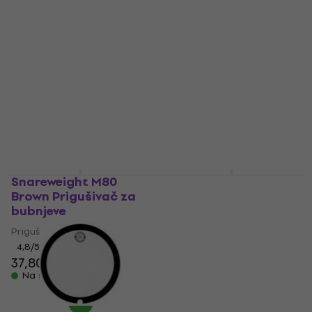
za bubnjeve
za bubnjeve
Prigušivač za bubnjeve
Prigušivač za bubnjeve
9,89 €
9,40 €
s kodom
MUZMUZ-
Na skladištu
5
9,90 €
Na skladištu
Snareweight M80
Evans ER-FUSION E-
Brown Prigušivač za
Ring Fusion Pack
bubnjeve
Prigušivač za
bubnjeve
Prigušivač za bubnjeve
Prigušivač za bubnjeve
4,8
/5
37,80 €
4,7
/5
Na skladištu
15,34 €
s kodom
MUZMUZ-20