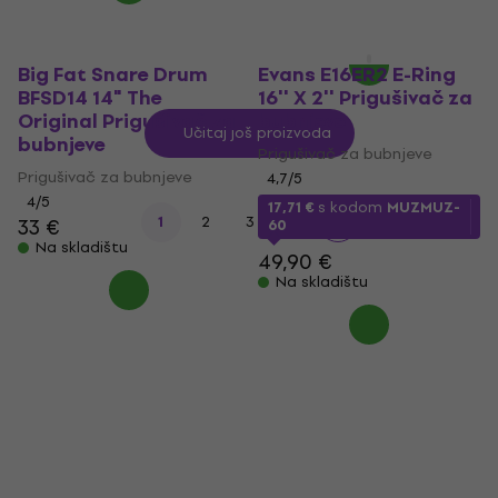
19,90 €
Na skladištu
Big Fat Snare Drum
Evans E16ER2 E-Ring
BFSD14 14" The
16'' X 2'' Prigušivač za
Original Prigušivač za
bubnjeve
Učitaj još proizvoda
bubnjeve
Prigušivač za bubnjeve
Prigušivač za bubnjeve
4,7
/5
4
/5
17,71 €
s kodom
MUZMUZ-
...
1
2
3
5
33 €
60
Na skladištu
49,90 €
Na skladištu