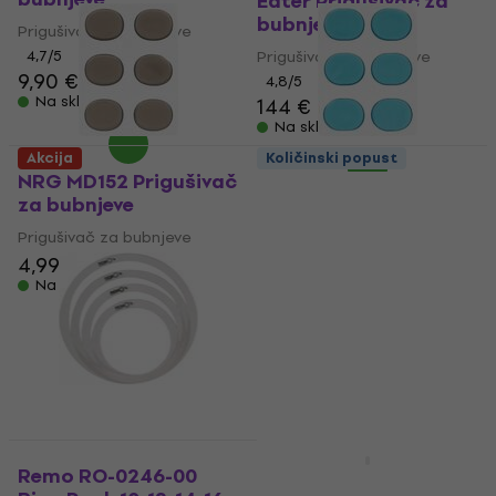
Eater Prigušivač za
bubnjeve
Prigušivač za bubnjeve
4,7
/5
Prigušivač za bubnjeve
9,90 €
4,8
/5
Na skladištu
144 €
Na skladištu
Akcija
Količinski popust
NRG MD152 Prigušivač
NRG MD131 Prigušivač
za bubnjeve
za bubnjeve
Prigušivač za bubnjeve
Prigušivač za bubnjeve
4,99 €
6,09 €
Na skladištu
Na skladištu
Količinski popust
Remo RO-0246-00
Wambooka