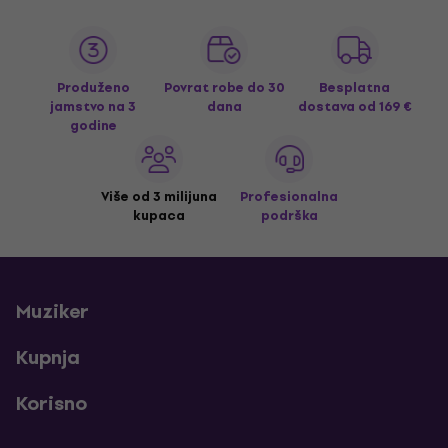
Produženo
Povrat robe do 30
Besplatna
jamstvo na 3
dana
dostava
od 169 €
godine
Više od 3 milijuna
Profesionalna
kupaca
podrška
Muziker
Kupnja
Korisno