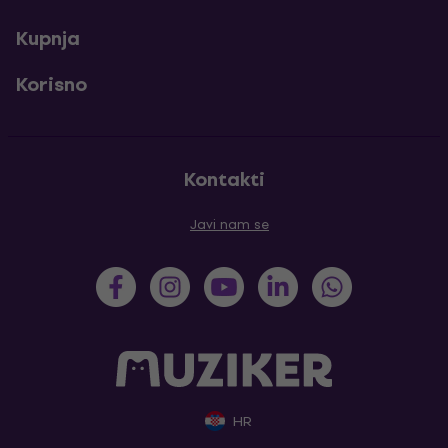
Kupnja
Korisno
Kontakti
Javi nam se
HR