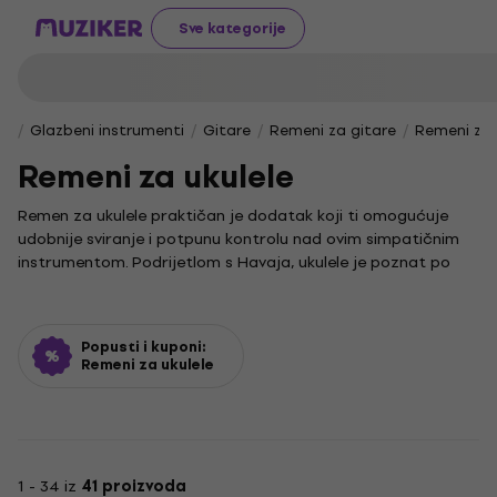
Sve kategorije
Glazbeni instrumenti
Gitare
Remeni za gitare
Remeni za 
Remeni za ukulele
Remen za ukulele praktičan je dodatak koji ti omogućuje
udobnije sviranje i potpunu kontrolu nad ovim simpatičnim
instrumentom. Podrijetlom s Havaja, ukulele je poznat po
svom toplom i vedrom zvuku, a uz pomoć remena možeš ga
sigurno nositi i svirati bez imalo napora.
Ovaj je dodatak posebno koristan ako želiš svirati stojeći ili
Popusti i kuponi:
se slobodno kretati tijekom nastupa. Budući da je ukulele
Remeni za ukulele
čest izbor glazbenika u žanrovima poput folka, popa i world
music glazbe, gdje su lakoća i spontanost izvođenja ključni,
remen postaje neizostavan dio opreme. Jednostavan, ali
funkcionalan, pomaže ti da instrument uvijek držiš na
pravom mjestu, čineći sviranje prirodnim i ugodnim.
1 - 34 iz
41 proizvoda