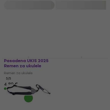
Filtrirati
Pasadena UKIS 2025
Mahalo USP1 Blue
Remen za ukulele
Remen za ukulele
Remen za ukulele
Remen za ukulele
5
/5
4,3
/5
4,89 €
7,89 €
Na skladištu
Na skladištu