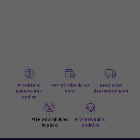
Produženo
Povrat robe do 30
Besplatna
jamstvo na 3
dana
dostava
od 169 €
godine
Više od 3 milijuna
Profesionalna
kupaca
podrška