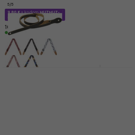
5
/5
5
/5
9,80 €
s kodom
MUZMUZ-
8,26 €
s kodom
MUZMUZ-
5
20
10,40 €
10,40 €
Na skladištu
Na skladištu
Cascha CUS-JW1
Jacquard Ethnic
Levy's Mandolin Black
Black & White Remen
Remen za ukulele
za ukulele
Remen za ukulele
Remen za ukulele
4,5
/5
13,80 €
4,9
/5
11,90 €
Na skladištu
Na skladištu