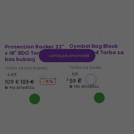
38,10 €
38,80 €
84,10 €
Na skladištu
Na skladištu
Zildjian 20" Student
Cymbal Bag Black
Protection Racket 22“
Rain Cloud Torba za
x 18” BDC Torba za
Učitaj još proizvoda
činele
bas bubanj
Torba za činele
Torba za bas bubanj
5
/5
4,9
/5
...
1
2
3
12
59 €
109 €
123 €
- 11 %
Na skladištu
Na skladištu