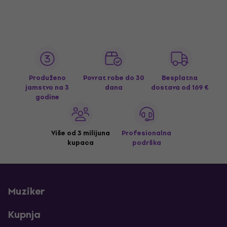
Produženo
Povrat robe do 30
Besplatna
jamstvo na 3
dana
dostava
od 169 €
godine
Više od 3 milijuna
Profesionalna
kupaca
podrška
Muziker
Kupnja