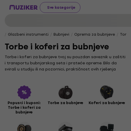
Sve kategorije
Glazbeni instrumenti
Bubnjevi
Oprema za bubnjeve
Torbe
Torbe i koferi za bubnjeve
Torbe i koferi za bubnjeve tvoj su pouzdan saveznik u zaštiti
i transportu bubnjarskog seta i prateće opreme. Bilo da
sviraš u studiju ili na pozornici, praktičnost ovih rješenja
omogućit će ti da svoje instrumente uvijek čuvaš sigurnima i
spremnima za svirku.
Zaštita bubnjeva je ključna. Torbe za bubnjeve pružaju
udobnost i sigurnost pri nošenju i skladištenju. Ako želiš
dodatnu čvrstoću i bolju organizaciju, koferi za bubnjeve
Popusti i kuponi:
Torbe za bubnjeve
Koferi za bubnjeve
Torbe i koferi za
idealan su izbor za dugotrajnu zaštitu i jednostavan
bubnjeve
transport. Prekrivači za bubnjeve štite instrumente od
prašine i ogrebotina, dok torbe i koferi za činele osiguravaju
sigurno spremište za tvoje osjetljive činele. Za hardver i