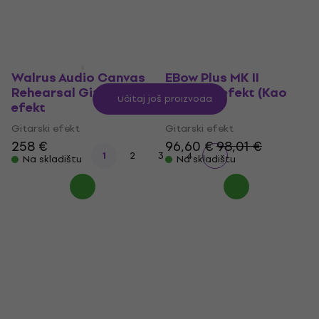
277 €
Na skladištu
Na skladištu
Walrus Audio Canvas
EBow Plus MK II
Rehearsal Gitarski
Gitarski efekt (Kao
Učitaj još proizvoda
efekt
novo)
Gitarski efekt
Gitarski efekt
258 €
96,60 €
98,01 €
1
2
3
4
Na skladištu
Na skladištu