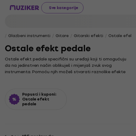
Sve kategorije
Glazbeni instrumenti
Gitare
Gitarski efekti
Ostale efekt
Ostale efekt pedale
Ostale efekt pedale specifični su uređaji koji ti omogućuju
da na jedinstven način oblikuješ i mijenjaš zvuk svog
instrumenta. Pomoću njih možeš stvarati raznolike efekte
poput distorzije, odjeka ili modulacije, što će značajno
obogatiti tvoj glazbeni izraz i potaknuti kreativnost.
Ova kategorija objedinjuje raznovrsne efekte koji su ključni
Popusti i kuponi:
za eksperimentiranje sa zvukom i pronalaženje vlastitog
Ostale efekt
pedale
stila. Ostale efekt pedale odličan su izbor za svakog
glazbenika koji želi proširiti svoju zvučnu paletu i istražiti
nove dimenzije glazbe.