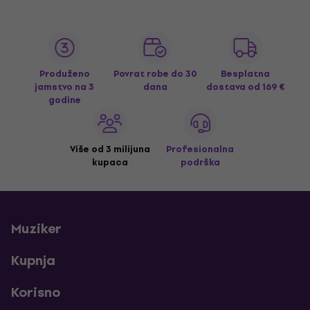
Produženo
Povrat robe do 30
Besplatna
jamstvo na 3
dana
dostava
od 169 €
godine
Više od 3 milijuna
Profesionalna
kupaca
podrška
Muziker
Kupnja
Korisno