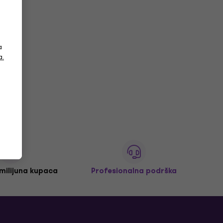
a
a.
 milijuna kupaca
Profesionalna podrška