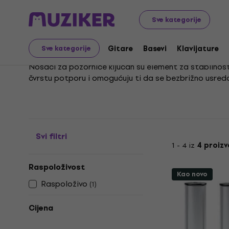
Glazbeni instrumenti
Pribor
Konstrukcije za pozornic
Sve kategorije
Nosači scenskih platfo
Gitare
Basevi
Klavijature
Sve kategorije
Nosači za pozornice ključan su element za stabilnost 
čvrstu potporu i omogućuju ti da se bezbrižno usredo
Oprema poput nosača za pozornicu zahtijeva pažljiv o
procjenu, nije moguće provesti analizu. Naši nosači sc
za sve tvoje projekte.
Svi filtri
1 - 4 iz
4 proiz
Raspoloživost
Kao novo
Raspoloživo
(
1
)
Cijena