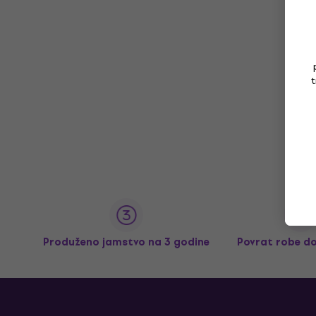
t
Produženo jamstvo na 3 godine
Povrat robe d