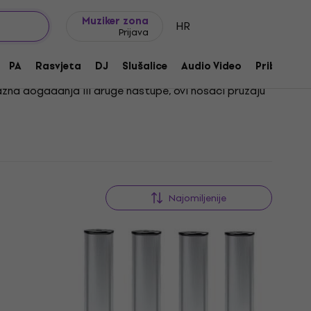
Ideje za poklon
FAQ
Muziker Blog
Muziker zona
HR
Prijava
PA
Rasvjeta
DJ
Slušalice
Audio Video
Pribor
razna događanja ili druge nastupe, ovi nosači pružaju
t. Budući da nisu dostavljene ključne riječi za
e i velika opterećenja, što ih čini pouzdanim izborom
Najomiljenije