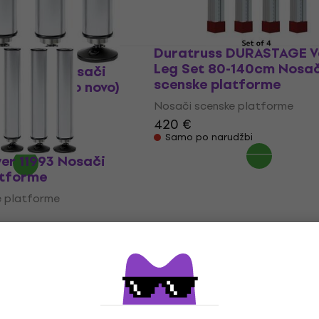
Duratruss DURASTAGE V
Leg Set 80-140cm Nosač
er 11992 Nosači
scenske platforme
tforme (Kao novo)
Nosači scenske platforme
e platforme
420 €
0 €
- 10 %
Samo po narudžbi
er 11993 Nosači
atforme
e platforme
dobavljača