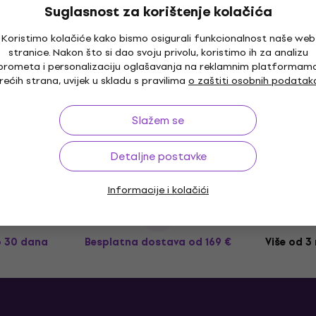
Suglasnost za korištenje kolačića
Koristimo kolačiće kako bismo osigurali funkcionalnost naše web
stranice. Nakon što si dao svoju privolu, koristimo ih za analizu
prometa i personalizaciju oglašavanja na reklamnim platformam
rećih strana, uvijek u skladu s pravilima
o zaštiti osobnih podatak
Slažem se
Detaljne postavke
Informacije i kolačići
o 30 dana
Besplatna dostava
od 169 €
Više od 3