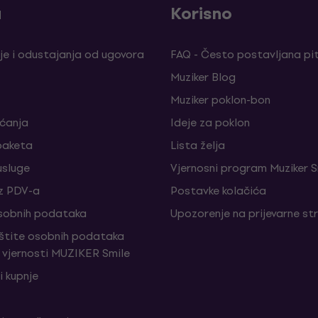
a
Korisno
je i odustajanja od ugovora
FAQ - Često postavljana pi
Muziker Blog
Muziker poklon-bon
aćanja
Ideje za poklon
paketa
Lista želja
sluge
Vjernosni program Muziker S
z PDV-a
Postavke kolačića
sobnih podataka
Upozorenje na prijevarne st
aštite osobnih podataka
vjernosti MUZIKER Smile
i kupnje