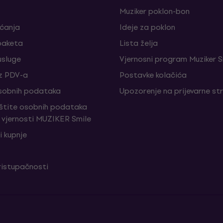
Muziker poklon-bon
aćanja
Ideje za poklon
paketa
Lista želja
sluge
Vjernosni program Muziker S
z PDV-a
Postavke kolačića
sobnih podataka
Upozorenje na prijevarne st
aštite osobnih podataka
vjernosti MUZIKER Smile
i kupnje
ristupačnosti