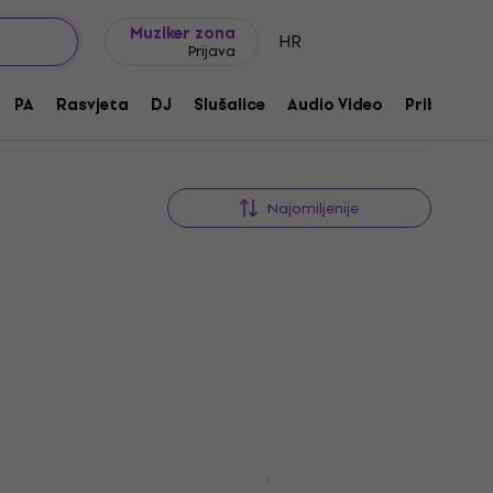
Ideje za poklon
FAQ
Muziker Blog
Muziker zona
HR
Prijava
PA
Rasvjeta
DJ
Slušalice
Audio Video
Pribor
Najomiljenije
BOYA BY-K3 Adapter za mobitel