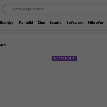
teri za mobitele
Bubnjevi
Puhački
Žice
Studio
Software
Mikrofoni
oda
HAPPY HOUR
2 CONNECT+
Avax AD601 CONNECT+