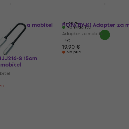
 mobitel
Adapter za mobitel
bitel
Adapter za mobitel
€
4,39 €
Adapter za mobitel
BOYA BY-K1 Adapter za m
Na skladištu
bitel
Adapter za mobitel
4
/5
19,90 €
štu
Na putu
BJJ216-S 15cm
 mobitel
bitel
štu