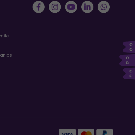
mile
ranice