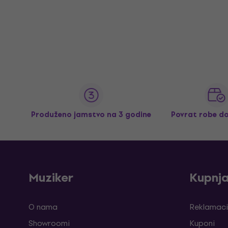
Produženo jamstvo na 3 godine
Povrat robe d
Muziker
Kupnj
O nama
Reklamaci
Showroomi
Kuponi