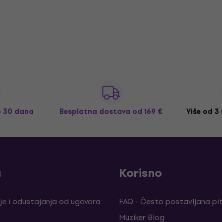
o 30 dana
Besplatna dostava
od 169 €
Više od 3
a
Korisno
je i odustajanja od ugovora
FAQ - Često postavljana pi
Muziker Blog