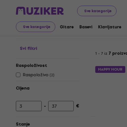
Audio Video Tech
Dodatna oprema za mobitele
Adap
Sve kategorije
Adapteri za mobitele
Gitare
Basevi
Klavijature
Sve kategorije
Svi filtri
1 - 7 iz
7 proizv
Raspoloživost
HAPPY HOUR
Raspoloživo
(
2
)
Cijena
-
€
Najniža cijena
Najviša cijena
Stanje
Avax AD60