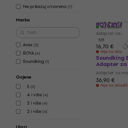
Adapter za
Ne prikazuj otvoreno
(
7
)
Adapter za mo
Marka
3,89 €
3,99 
BOYA BY-K6 
Na skladištu
Adapter za mo
5
/5
Avax
(
2
)
16,70 €
Nije na skladi
BOYA
(
4
)
Soundking 
Soundking
(
1
)
Adapter za
Adapter za mo
Ocjene
36,90 €
Nije na skladi
5
(
3
)
4 i više
(
4
)
3 i više
(
4
)
2 i više
(
4
)
Ulazi