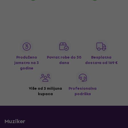
Produženo
Povrat robe do 30
Besplatna
jamstvo na 3
dana
dostava
od 169 €
godine
Više od 3 milijuna
Profesionalna
kupaca
podrška
Muziker