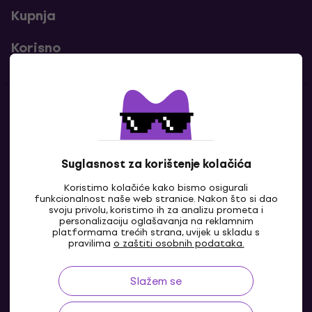
Kupnja
Korisno
Kontakti
Javi nam se
Suglasnost za korištenje kolačića
Koristimo kolačiće kako bismo osigurali
funkcionalnost naše web stranice. Nakon što si dao
svoju privolu, koristimo ih za analizu prometa i
personalizaciju oglašavanja na reklamnim
platformama trećih strana, uvijek u skladu s
pravilima
o zaštiti osobnih podataka.
Slažem se
HR