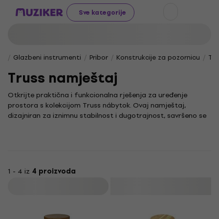
Sve kategorije
Glazbeni instrumenti
Pribor
Konstrukcije za pozornicu
Tru
Truss namještaj
Otkrijte praktična i funkcionalna rješenja za uređenje
prostora s kolekcijom Truss nábytok. Ovaj namještaj,
dizajniran za iznimnu stabilnost i dugotrajnost, savršeno se
prilagođava vašim potrebama i s lakoćom se uklapa u
različite stilove interijera.
Uživajte u prepoznatljivoj čvrstini i minimalističkoj
jednostavnosti koju donosi Truss nábytok. Njegova
modularna konstrukcija pruža izvanrednu fleksibilnost, čineći
1 - 4 iz
4 proizvoda
ga idealnim rješenjem za organizaciju i pohranu u bilo kojem
Filtrirati
prostoru, od doma do ureda.