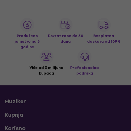
Produženo
Povrat robe do 30
Besplatna
jamstvo na 3
dana
dostava
od 169 €
godine
Više od 3 milijuna
Profesionalna
kupaca
podrška
Muziker
Kupnja
Korisno