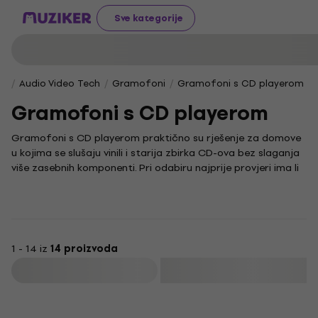
Sve kategorije
Audio Video Tech
Gramofoni
Gramofoni s CD playerom
Gramofoni s CD playerom
Gramofoni s CD playerom praktično su rješenje za domove
u kojima se slušaju vinili i starija zbirka CD-ova bez slaganja
više zasebnih komponenti. Pri odabiru najprije provjeri ima li
model ugrađene zvučnike, izlaz za vanjski audio sustav, izlaz
za slušalice ili Bluetooth za udobnu reprodukciju. Takvi
uređaji imaju smisla u dnevnom boravku, radnoj sobi ili
vikendici, gdje su važni jednostavno upravljanje i ušteda
prostora. Ako želiš zaseban player za hi-fi sustav, pogledaj i
1 - 14 iz
14 proizvoda
CD playere
.
Filtrirati
Na što se usredotočiti pri odabiru