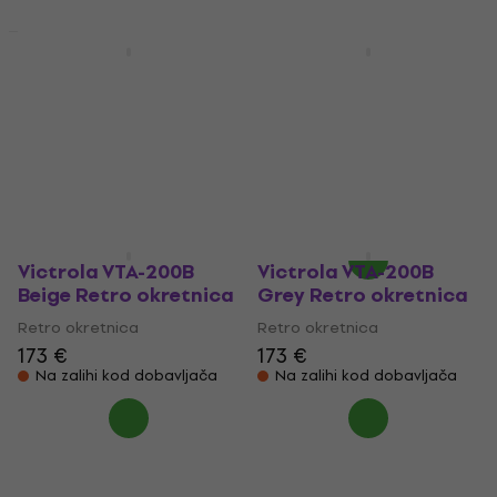
Novo
Novo
Denver MRD-51 Black
Victrola Navigator
Retro okretnica
8in1 White Retro
(Skoro novo)
okretnica
Retro okretnica
Retro okretnica
152 €
159 €
4,2
/5
147 €
Na skladištu
Na zalihi kod dobavljača
Victrola VTA-200B
Victrola VTA-200B
Beige Retro okretnica
Grey Retro okretnica
Retro okretnica
Retro okretnica
173 €
173 €
Na zalihi kod dobavljača
Na zalihi kod dobavljača