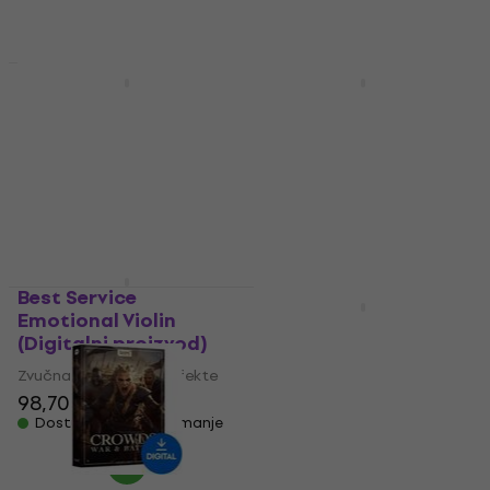
69,80 €
- 34 %
Dostupno za preuzimanje
HAPPY HOUR
Best Service Chris
Best Service Galaxy III
Hein Horns Compact
Pianos (Digitalni
(Digitalni proizvod)
proizvod)
Zvučna knjižnica za efekte
Zvučna knjižnica za efekte
95,70 €
134 €
212 €
- 37 %
Dostupno za preuzimanje
Dostupno za preuzimanje
Best Service
Emotional Violin
Impact Soundworks
(Digitalni proizvod)
Ventus Winds Duduk
(Digitalni proizvod)
Zvučna knjižnica za efekte
98,70 €
Zvučna knjižnica za efekte
Dostupno za preuzimanje
106 €
Dostupno za preuzimanje