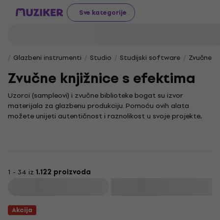
Sve kategorije
Glazbeni instrumenti
Studio
Studijski software
Zvučne kn
Zvučne knjižnice s efektima
Uzorci (sampleovi) i zvučne biblioteke bogat su izvor
materijala za glazbenu produkciju. Pomoću ovih alata
možete unijeti autentičnost i raznolikost u svoje projekte,
bez obzira na to stvarate li beatove, filmsku glazbu ili
eksperimentalne zvučne pejzaže.
Dostupan kontakt za podršku i dodatne informacije
osigurava bezbrižan kreativni proces. Ove kolekcije često
sadrže i loops, gotove glazbene petlje koje vam omogućuju
1 - 34 iz
1.122 proizvoda
da brzo i jednostavno uključite ritmičke ili melodijske dionice
Filtrirati
u svoje skladbe, čime štedite dragocjeno vrijeme i
povećavate svoj kreativni potencijal.
Akcija