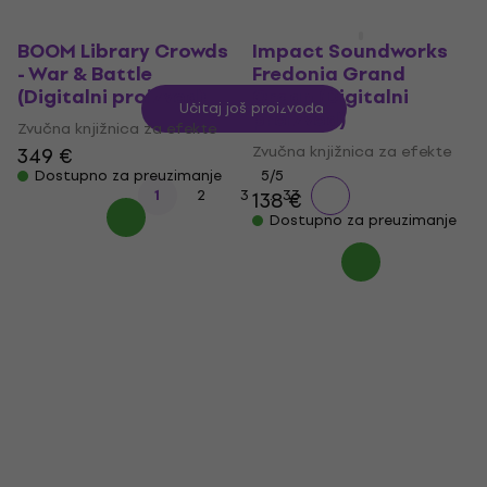
BOOM Library Crowds
Impact Soundworks
- War & Battle
Fredonia Grand
(Digitalni proizvod)
Organ (Digitalni
Učitaj još proizvoda
proizvod)
Zvučna knjižnica za efekte
Zvučna knjižnica za efekte
349 €
Dostupno za preuzimanje
5
/5
...
1
2
3
33
138 €
Dostupno za preuzimanje