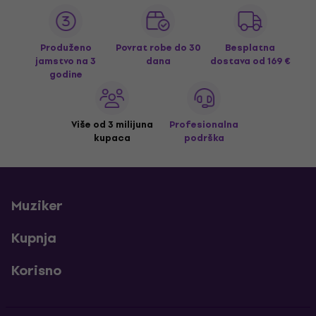
Produženo
Povrat robe do 30
Besplatna
jamstvo na 3
dana
dostava
od 169 €
godine
Više od 3 milijuna
Profesionalna
kupaca
podrška
Muziker
Kupnja
Korisno