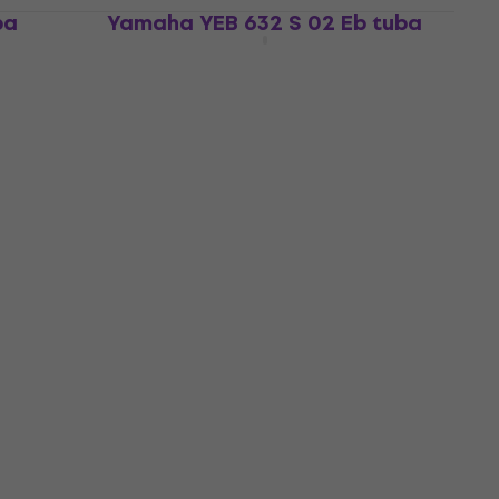
ba
Yamaha YEB 632 S 02 Eb tuba
Eb tuba
12.609 €
Samo po narudžbi