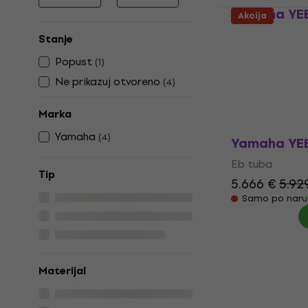
Najniža cijena
Najviša cijena
Yamaha YEB
Akcija
Eb tuba
Stanje
12.189 €
Popust
(
1
)
Samo po naru
Ne prikazuj otvoreno
(
4
)
Marka
Yamaha
(
4
)
Yamaha YEB
Eb tuba
Tip
5.666 €
5.92
Samo po naru
Materijal