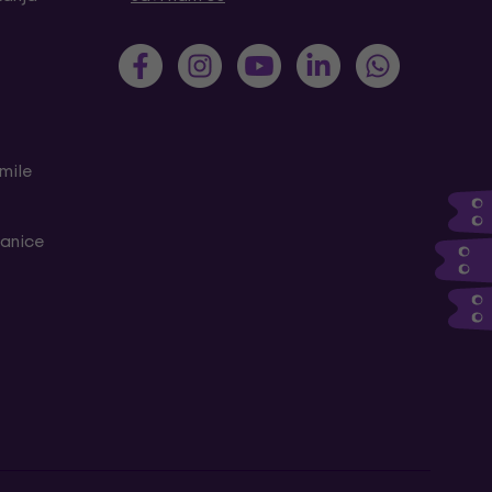
mile
ranice