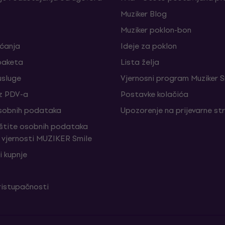
Muziker Blog
Muziker poklon-bon
aćanja
Ideje za poklon
paketa
Lista želja
sluge
Vjernosni program Muziker S
z PDV-a
Postavke kolačića
sobnih podataka
Upozorenje na prijevarne st
aštite osobnih podataka
vjernosti MUZIKER Smile
i kupnje
ristupačnosti