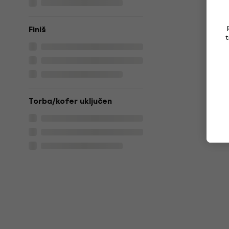
Finiš
t
Torba/kofer uključen