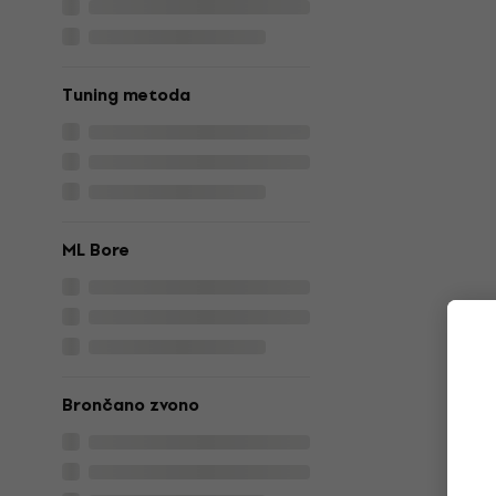
Tuning metoda
ML Bore
Brončano zvono