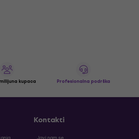
 milijuna kupaca
Profesionalna podrška
Kontakti
tanja
Javi nam se