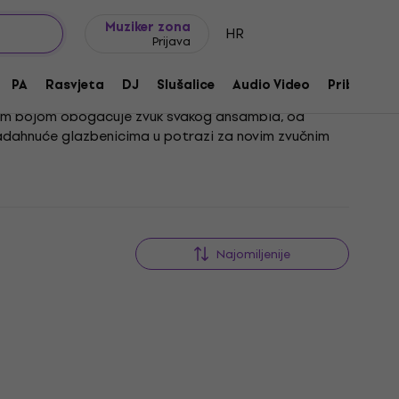
Ideje za poklon
FAQ
Muziker Blog
Muziker zona
HR
Prijava
PA
Rasvjeta
DJ
Slušalice
Audio Video
Pribor
nom bojom obogaćuje zvuk svakog ansambla, od
i nadahnuće glazbenicima u potrazi za novim zvučnim
pravo ono što tražite, Molim Vas navedite ključne
raživanju i sviranju ove izvanredne tube koja može
Najomiljenije