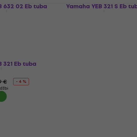
 632 02 Eb tuba
Yamaha YEB 321 S Eb tu
Eb tuba
5.990 €
džbi
Samo po narudžbi
 321 Eb tuba
9 €
- 4 %
džbi