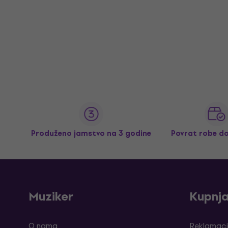
Produženo jamstvo na 3 godine
Povrat robe d
Muziker
Kupnj
O nama
Reklamaci