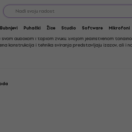
ube
Bubnjevi
Puhački
Žice
Studio
Software
Mikrofoni
 po svom dubokom i toplom zvuku. Svojom jedinstvenom tonal
na konstrukcija i tehnika sviranja predstavljaju izazov, ali 
evanje svoje uloge u glazbi. Kako bismo vam pomogli pronaći u
omogućit će vam lakše snalaženje u našoj ponudi. Uživajte u ist
voda