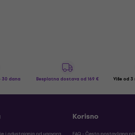
o 30 dana
Besplatna dostava
od 169 €
Više od 3
a
Korisno
je i odustajanja od ugovora
FAQ - Često postavljana pi