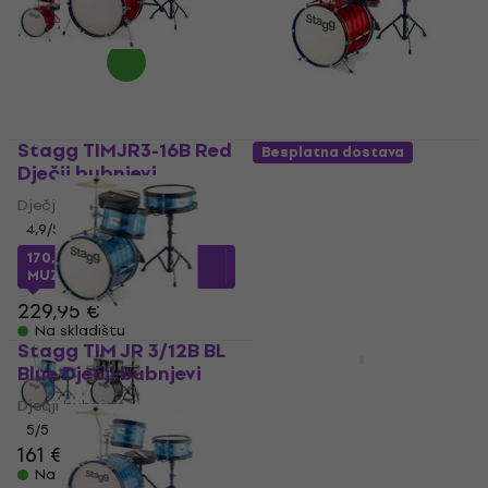
Stagg TIMJR3-16B Red
Besplatna dostava
Dječji bubnjevi
Stagg TIM JR 3/12B RD
Red Dječji bubnjevi
Dječji bubnjevi
4,9
/5
Dječji bubnjevi
5
/5
170,05 €
s kodom
MUZMUZ-25
151 €
167 €
- 10 %
Na skladištu
229,95 €
Na skladištu
Stagg TIM JR 3/12B BL
Oštećeno
Blue Dječji bubnjevi
Noicetone D057-1 Red
Dječji bubnjevi
Dječji bubnjevi
5
/5
Dječji bubnjevi
161 €
119 €
Na skladištu
Na skladištu