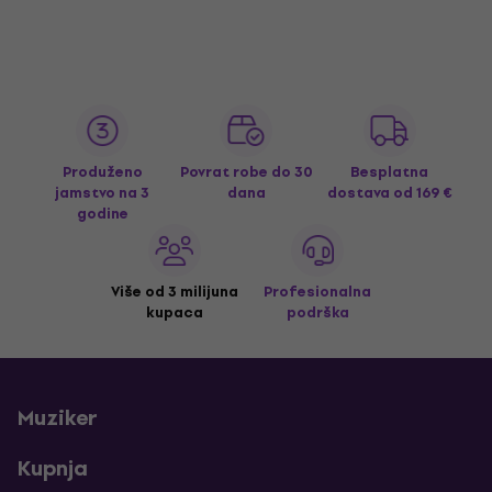
Produženo
Povrat robe do 30
Besplatna
jamstvo na 3
dana
dostava
od 169 €
godine
Više od 3 milijuna
Profesionalna
kupaca
podrška
Muziker
Kupnja