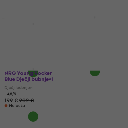
Na skladištu
Na skladištu
DDRUM D1 Jr 5-Piece
Complete Drum Kit
NRG Young Rocker
Cobalt Blue Dječji
Green Dječji bubnjevi
bubnjevi
Dječji bubnjevi
Dječji bubnjevi
3
/5
347 €
209 €
226 €
- 8 %
Samo po narudžbi
Na putu
NRG Young Rocker
Blue Dječji bubnjevi
Dječji bubnjevi
4,5
/5
199 €
202 €
Na putu