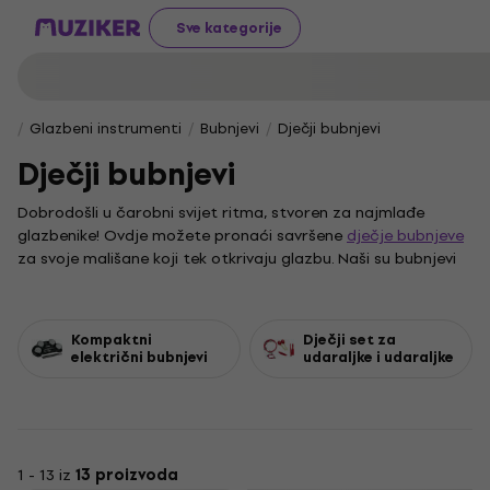
Sve kategorije
Glazbeni instrumenti
Bubnjevi
Dječji bubnjevi
Dječji bubnjevi
Dobrodošli u čarobni svijet ritma, stvoren za najmlađe
glazbenike! Ovdje možete pronaći savršene
dječje bubnjeve
za svoje mališane koji tek otkrivaju glazbu. Naši su bubnjevi
posebno dizajnirani za djecu, s naglaskom na sigurnost,
izdržljivost i jednostavnost korištenja, što ih čini idealnim
izborom za prve glazbene korake i sate vesele svirke.
Kompaktni
Dječji set za
Kako bi glazbena avantura bila potpuna, istražite i našu
električni bubnjevi
udaraljke i udaraljke
ponudu dodatne opreme. Od kvalitetnih palica prilagođenih
malim rukama do stalaka i praktičnih zaštita koje čuvaju
instrument, svaki dodatak obogatit će iskustvo sviranja i
produžiti vijek trajanja omiljenog bubnja.
1 - 13 iz
13 proizvoda
Naša ponuda obuhvaća različite komplete
dječjih bubnjeva
,