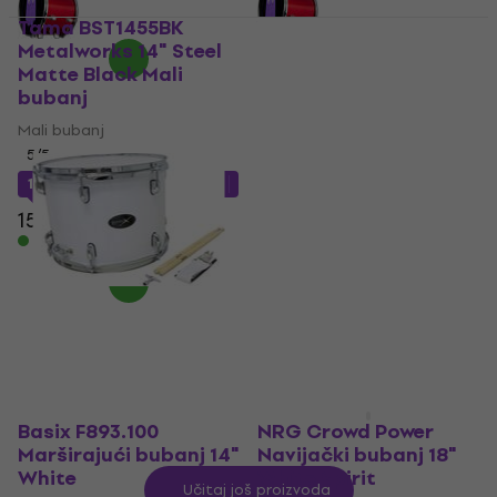
Tama BST1455BK
Yamaha RDP2F5TQG
Metalworks 14" Steel
Rydeen Turquoise
Matte Black Mali
Glitter Set akustičnih
bubanj
bubnjeva
Mali bubanj
Set akustičnih bubnjeva
5
/5
5
/5
324 €
146 €
s kodom
MUZMUZ-5
Na skladištu
156,45 €
Na skladištu
Basix F893.100
NRG Crowd Power
Marširajući bubanj 14"
Navijački bubanj 18"
White
White Spirit
Učitaj još proizvoda