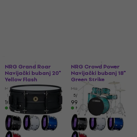
NRG Grand Roar
NRG Crowd Power
Navijački bubanj 20"
Navijački bubanj 18"
Yellow Flash
Green Strike
Marching bubanj
Marching bubanj
5
/5
5
/5
109 €
99 €
Na skladištu
Na skladištu