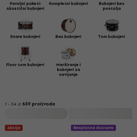
poboljšanje zvuka.
Povoljni paketi:
Kompletni bubnjevi
Bubnjevi bez
Akustični bubnjevi
postolja
Zapamti, dobar bubnjar poznaje i njeguje svoj instrument.
Pravi izbor bubnjarskog kompleta i pribora ključan je za tvoj
glazbeni razvoj i užitak u sviranju. Želiš li otkriti i druge
instrumente? Istraži ostatak naše ponude i obogati svoj
Snare bubnjevi
Bas bubnjevi
Tom bubnjevi
glazbeni svijet.
Floor tom bubnjevi
Marširanje i
bubnjevi za
navijanje
1 - 34 iz
659 proizvoda
Filtrirati
Akcija
Besplatna dostava