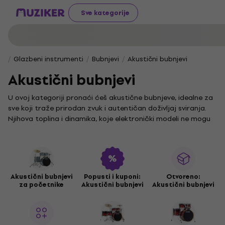
Sve kategorije
Glazbeni instrumenti
Bubnjevi
Akustični bubnjevi
Akustični bubnjevi
U ovoj kategoriji pronaći ćeš akustične bubnjeve, idealne za
sve koji traže prirodan zvuk i autentičan doživljaj sviranja.
Njihova toplina i dinamika, koje elektronički modeli ne mogu
replicirati, čine ih izvrsnim izborom za svakog bubnjara koji
cijeni klasičan pristup.
Istraži našu ponudu različitih setova akustičnih bubnjeva i
pronađi savršen komplet za svoj stil. Za dodatnu inspiraciju i
usporedbu, pogledaj i ostale modele u kategoriji
akustičnih
Akustični bubnjevi
Popusti i kuponi:
Otvoreno:
za početnike
Akustični bubnjevi
Akustični bubnjevi
bubnjeva
.
Osim samih bubnjeva, ne zaboravi ni na važnost dodatne
opreme. Pregledaj našu cjelokupnu ponudu
akustičnih
bubnjeva
i pronađi savršen pribor za održavanje i