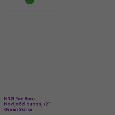
Yamaha RDP0F5BGG
Rydeen Burgundy
NRG Fan Beat
Glitter Set akustičnih
Navijački bubanj 12"
bubnjeva
Black Force
Set akustičnih bubnjeva
Marching bubanj
4,4
/5
5
/5
398 €
69 €
Na skladištu
Na skladištu
NRG Fan Beat
Yamaha RDP0F5CPG
Navijački bubanj 12"
Rydeen Champagne
Green Strike
Glitter Set akustičnih
bubnjeva