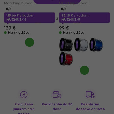
Marching bubanj
Marching bubanj
5
/5
5
/5
115,66 €
s kodom
93,18 €
s kodom
...
1
2
3
20
MUZMUZ-15
MUZMUZ-5
139 €
99 €
Na skladištu
Na skladištu
Produženo
Povrat robe do 30
Besplatna
jamstvo na 3
dana
dostava
od 169 €
godine