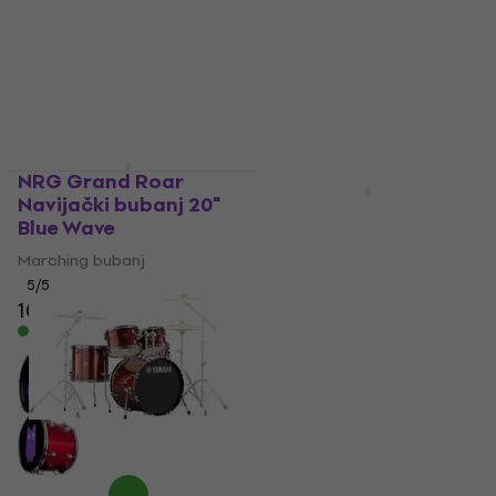
NRG Grand Roar
Besplatna dostava
Navijački bubanj 20"
NRG True Ultra
Blue Wave
Navijački bubanj 16"
Green Strike
Marching bubanj
5
/5
Marching bubanj
109 €
5
/5
Na skladištu
89 €
Na skladištu